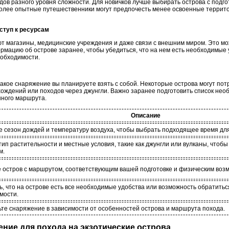
одов разного уровня сложности. Для новичков лучше выбирать острова с под
 более опытные путешественники могут предпочесть менее освоенные террит
ступ к ресурсам
ют магазины, медицинские учреждения и даже связи с внешним миром. Это мо
рмацию об острове заранее, чтобы убедиться, что на нем есть необходимые
еобходимости.
 какое снаряжение вы планируете взять с собой. Некоторые острова могут п
хождений или походов через джунгли. Важно заранее подготовить список нео
нного маршрута.
Описание
е сезон дождей и температуру воздуха, чтобы выбрать подходящее время для
ип растительности и местные условия, такие как джунгли или вулканы, чтоб
м.
 остров с маршрутом, соответствующим вашей подготовке и физическим воз
, что на острове есть все необходимые удобства или возможность обратитьс
мости.
ьте снаряжение в зависимости от особенностей острова и маршрута похода.
ение для похода на экзотические острова