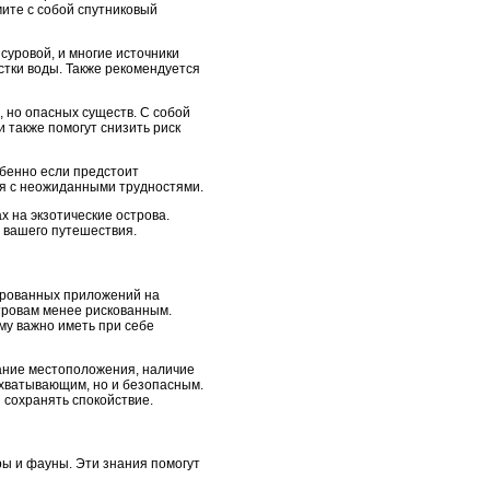
ите с собой спутниковый
суровой, и многие источники
стки воды. Также рекомендуется
, но опасных существ. С собой
 также помогут снизить риск
обенно если предстоит
ся с неожиданными трудностями.
 на экзотические острова.
 вашего путешествия.
ированных приложений на
тровам менее рискованным.
ому важно иметь при себе
ание местоположения, наличие
захватывающим, но и безопасным.
 сохранять спокойствие.
ры и фауны. Эти знания помогут