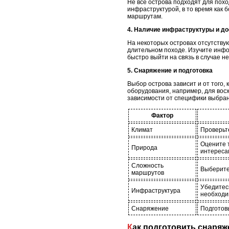
Не все острова подходят для пох
инфраструктурой, в то время как
маршрутам.
4. Наличие инфраструктуры и до
На некоторых островах отсутству
длительном походе. Изучите инфо
быстро выйти на связь в случае н
5. Снаряжение и подготовка
Выбор острова зависит и от того,
оборудования, например, для вос
зависимости от специфики выбра
Фактор
Климат
Проверьт
Оцените т
Природа
интереса
Сложность
Выберите
маршрутов
Убедитесь
Инфраструктура
необходи
Снаряжение
Подготов
Как подготовить снаряж