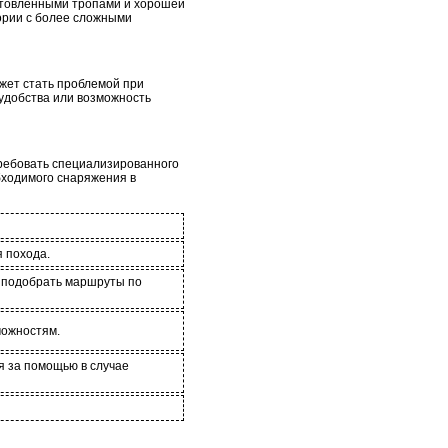
готовленными тропами и хорошей
ории с более сложными
жет стать проблемой при
 удобства или возможность
отребовать специализированного
бходимого снаряжения в
 похода.
ы подобрать маршруты по
можностям.
я за помощью в случае