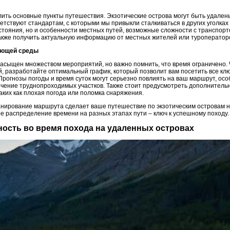
лить основные пункты путешествия. Экзотические острова могут быть удалены
ветствуют стандартам, с которыми мы привыкли сталкиваться в других уголка
стояния, но и особенности местных путей, возможные сложности с транспорт
также получить актуальную информацию от местных жителей или туроператор
жающей среды
асыщен множеством мероприятий, но важно помнить, что время ограничено.
, разработайте оптимальный график, который позволит вам посетить все клю
Прогнозы погоды и время суток могут серьезно повлиять на ваш маршрут, ос
сечение труднопроходимых участков. Также стоит предусмотреть дополнитель
аких как плохая погода или поломка снаряжения.
анирование маршрута сделает ваше путешествие по экзотическим островам н
е распределение времени на разных этапах пути – ключ к успешному походу.
сность во время похода на удаленных островах