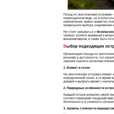
Поход по экзотическим островам 
первозданном виде, но и испытать
приключения, важно грамотно спл
правильного выбора снаряжения и
Не стоит забывать и о
безопасно
требует особого внимания к вопро
внешним миром, а также быть гот
Выбор подходящих остр
Организация похода по экзотическ
рельефу и доступности, что напр
заранее оценить несколько ключе
1. Климат и сезон
На экзотических островах климат
определенный сезон, в то время к
дождей и выбрать время с наилуч
2. Природные особенности остро
Каждый остров уникален своей при
соответствующими ландшафтами. В
безопасность и сложность путеше
3. Уровень сложности маршруто