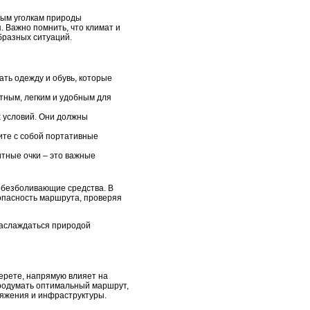
ным уголкам природы
 Важно помнить, что климат и
бразных ситуаций.
ать одежду и обувь, которые
тным, легким и удобным для
х условий. Они должны
ите с собой портативные
тные очки – это важные
 обезболивающие средства. В
опасность маршрута, проверяя
наслаждаться природой
берете, напрямую влияет на
продумать оптимальный маршрут,
аряжения и инфраструктуры.