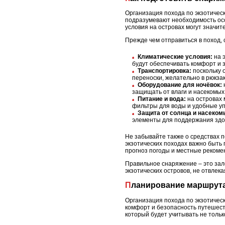
Организация похода по экзотичес
подразумевают необходимость осо
условия на островах могут значи
Прежде чем отправиться в поход,
Климатические условия:
на э
будут обеспечивать комфорт и 
Транспортировка:
поскольку 
переноски, желательно в рюкза
Оборудование для ночёвок:
защищать от влаги и насекомых
Питание и вода:
на островах 
фильтры для воды и удобные уп
Защита от солнца и насеком
элементы для поддержания здор
Не забывайте также о средствах 
экзотических походах важно быть
прогноз погоды и местные рекоме
Правильное снаряжение – это зал
экзотических островов, не отвлек
Планирование маршрута
Организация похода по экзотическ
комфорт и безопасность путешест
который будет учитывать не тольк