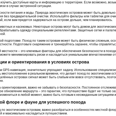
 изучить доступные карты и информацию о территории. Если возможно, возьм
язи в случае экстренной ситуации.
сности питания и воды. Природа экзотических островов может быть довольно 
ия без предварительной очистки. Используйте фильтры или таблетки для очи
ай, если вам придется задержаться на острове дольше, чем планировалось.
ивотных и насекомых. Некоторые острова могут быть домом для экзотических
 обрабатывать одежду специальными репеллентами. Защитные сетки и палатки
ной.
кой подготовке. Поход по таким островам может быть физически сложным, ос
стности. Подготовьте снаряжение и тренируйтесь заранее, чтобы справлять
 местности – это ключевые факторы для обеспечения безопасности в походах
можете минимизировать риски и насладиться уникальными впечатлениями от
ции и ориентирования в условиях острова
ак GPS-навигация, значительно упрощают задачу. Использование специализ
 местоположение в реальном времени, что делает поход по экзотическим ос
удалённых островах сигнал может быть слабым или вовсе отсутствовать, поэт
ия.
 ориентирования, важно не забывать о безопасности. Постоянное отслежив
ное обновление маршрута – это гарантии, что путешествие будет не только 
т измениться в любой момент, важно быть готовым к неожиданным ситуациям и
тной флоре и фауне для успешного похода
д по экзотическим островам, важно разобраться в особенностях местной фло
й и максимально насладиться путешествием.