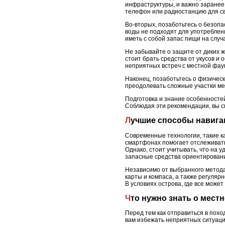
инфраструктуры, и важно заранее
телефон или радиостанцию для св
Во-вторых, позаботьтесь о безопа
воды не подходят для употреблен
иметь с собой запас пищи на случ
Не забывайте о защите от диких ж
стоит брать средства от укусов и
неприятных встреч с местной фау
Наконец, позаботьтесь о физичес
преодолевать сложные участки ме
Подготовка и знание особенностей
Соблюдая эти рекомендации, вы с
Лучшие способы навига
Современные технологии, такие к
смартфонах помогает отслеживать
Однако, стоит учитывать, что на 
запасные средства ориентирован
Независимо от выбранного метода
карты и компаса, а также регуляр
В условиях острова, где все може
Что нужно знать о мес
Перед тем как отправиться в похо
вам избежать неприятных ситуаци