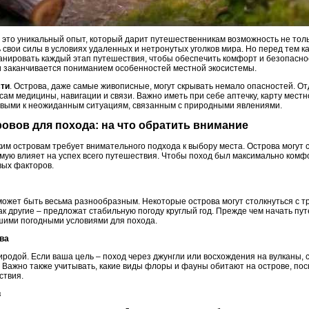
– это уникальный опыт, который дарит путешественникам возможность не тол
 свои силы в условиях удаленных и нетронутых уголков мира. Но перед тем ка
анировать каждый этап путешествия, чтобы обеспечить комфорт и безопаснос
 заканчивается пониманием особенностей местной экосистемы.
сти
. Острова, даже самые живописные, могут скрывать немало опасностей. О
сам медицины, навигации и связи. Важно иметь при себе аптечку, карту местно
овыми к неожиданным ситуациям, связанным с природными явлениями.
овов для похода: на что обратить внимание
им островам требует внимательного подхода к выбору места. Острова могут с
ямую влияет на успех всего путешествия. Чтобы поход был максимально ком
вых факторов.
 может быть весьма разнообразным. Некоторые острова могут столкнуться с 
ак другие – предложат стабильную погоду круглый год. Прежде чем начать пу
шими погодными условиями для похода.
ва
родой. Если ваша цель – поход через джунгли или восхождения на вулканы, 
ажно также учитывать, какие виды флоры и фауны обитают на острове, поск
ствия.
в