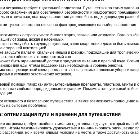
ким островам требует тщательной подготовки. Путешествия по таким удалён
бого снаряжения для обеспечения безопасности и комфортного пребывания.
тельно отличаться, поэтому снаряжение должно быть подходящим для разноо
 стоит учесть несколько ключевых факторов, влияющих на выбор снаряжения:
кзотических островах часто бывает жарко, влажно или дождливо. Важно выбр
защиту от жары, дождя и насекомых.
острова могут быть труднодоступными, ваше снаряжение должно быть компак
ке с хорошей вентиляцией.
не забудьте палатки, спальные мешки и коврики, подходящие для тропически
, а также обеспечивать комфортный сон.
может быть ограниченный доступ к продуктам питания и пресной воде. Возьм
аковки для еды, чтобы поддерживать необходимый уровень энергии.
ых:
солнцезащитный крем, репелленты от насекомых, головные уборы и защи
овья в условиях экзотических островов.
первой помощи, таких как антибактериальные препараты, пластыри, бинты и
 готовым к любым непредвиденным ситуациям. Помимо этого, учитывайте без
ндации.
ог успешного и безопасного путешествия, а также возможность полноценно 
аясь на бытовые проблемы.
: оптимизация пути и времени для путешествия
им островам требует особого внимания к деталям, ведь путь, который вы вы
вия. Чтобы максимизировать удовольствие и минимизировать риски, важно 
о расстояния, но и время, климат, условия на месте, а также доступность сн