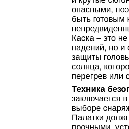
и крутые скло
опасными, поэ
быть готовым
непредвиденн
Каска – это не
падений, но и
защиты головы
солнца, котор
перегрев или 
Техника безо
заключается в
выборе снаряж
Палатки должн
прочными, уст