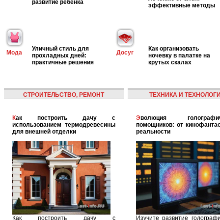
развитие ребенка
эффективные методы
Уличный стиль для
Как организовать
Мода
Досуг
прохладных дней:
ночевку в палатке на
практичные решения
крутых скалах
СТРОИТЕЛЬСТВО, РЕМОНТ
ТЕХНИКА И ТЕХНОЛОГ
Как построить дачу с
Эволюция голографических
использованием термодревесины
помощников: от кинофантас
для внешней отделки
реальности
Как построить дачу с
Изучите развитие голографи