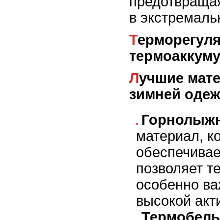
предотвраща
в экстремаль
Терморегуляция с помощью
термоаккум
Лучшие материалы для
зимней оде
Горнолыжн
материал, к
обеспечивае
позволяет т
особенно ва
высокой акт
Термобель