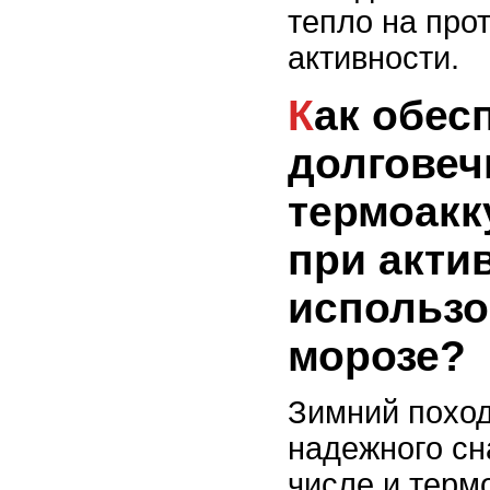
тепло на про
активности.
Как обеспечить
долговеч
термоакк
при акти
использо
морозе?
Зимний поход
надежного сн
числе и терм