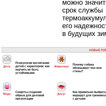
можно значит
срок службы
термоаккумул
его надежнос
в будущих зи
НОВЫЕ ПУ
Психология воспитания
Почему собака
детей с характером: как
Дети
Животные
облизывает пол или
научить их быть
стены?
устойчивыми
Секреты создания
Как правильно выбрать
Мода
Досуг
образа для деловой
маршрут для треккинга
презентации
с детьми