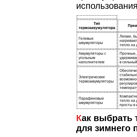
использования
Тип
Преи
термоаккумулятора
Легкие, б
Гелевые
нагреваю
аккумуляторы
тепло на 
Аккумуляторы с
Прочные,
угольным
удержива
наполнителем
в сильный
Обеспечи
стабильно
Электрические
возможно
термоаккумуляторы
регулиро
температ
Компактн
Парафиновые
тепло на 
аккумуляторы
просты в 
Как выбрать термоаккумулятор
для зимнего 