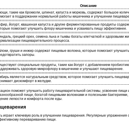
Описание
ощи, такие как брокколи, шпинат, капуста и морковь, содержат большое колич
могает в поддержании нормальной работы кишечника и улучшении пищевар
фир, йогурт, квашеная капуста и другие ферментированные продукты содерж
торые помогают улучшить флору кишечника и усваивать пищу эффективнее.
ндаль, грецкий орех, семена льна и тыквы богаты клетчаткой и здоровыми ж
ормализации пищеварительного процесса.
локи, груши и инжир содержат пищевые волокна, которые помогают улучшить
едотвратить запоры.
ществуют специальные продукты, такие как йогурт с добавлением пробиотик
ддерживать здоровую микрофлору в кишечнике и улучшают пищеварение.
бирь является натуральным средством, которое помогает улучшить пищева
снимает дискомфорт в желудке.
 рацион поможет улучшить работу пищеварительной системы, усвоение пищи 
разнообразной пищи, богатой пищевыми волокнами и полезными бактериями,
ение легкости и комфорта после еды.
пищеварения
ь играет ключевую роль в улучшении пищеварения. Регулярные упражнения 
ффективному перевариванию пищи.