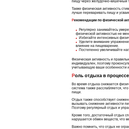
пищу через желудочно-кишечный т
Также физическая активность сти
лучше переваривать пищу и усваи
Рекомендации по физической а
Регулярно занимайтесь умере
физической активностью не мене
Избегайте интенсивных физиче
Уделите внимание упражнения
влияние на пищеварение.
Постепенно увеличивайте нагр
Физическая активность и правиль
индивидуален, поэтому проконсул
учитывающую ваши особенности и
Роль отдыха в процесс
Во время отдыха снижается физич
система также расслабляется, что
пищи.
Отдых также способствует снижен
вызывать снижение активности пи
Поэтому регулярный отдых и упра
Кроме того, достаточный отдых с
нарушается обмен веществ, что м
Важно помнить, что отдых не огра