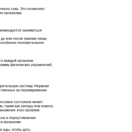
чного сока. Это позволяет
я организма.
екомендуется заниматься
 до или после приема пищи.
т особенно положительное
то каждый организм
грамму физических упражнений,
арительную систему. Нервная
тственных за переваривание
рессовое состояние может
 таким как запоры или изжога.
кновение этих проблем.
 сна и переутомлении
в организме.
е еды, чтобы дать