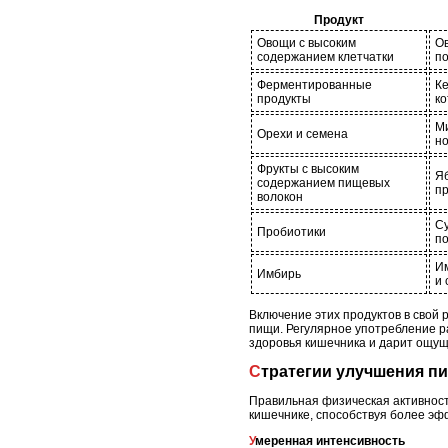
Продукт
Овощи с высоким
Ов
содержанием клетчатки
по
Ферментированные
Ке
продукты
ко
Ми
Орехи и семена
н
Фрукты с высоким
Яб
содержанием пищевых
пр
волокон
Су
Пробиотики
по
Им
Имбирь
и 
Включение этих продуктов в свой
пищи. Регулярное употребление 
здоровья кишечника и дарит ощущ
Стратегии улучшения 
Правильная физическая активност
кишечнике, способствуя более э
Умеренная интенсивность