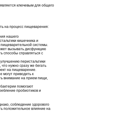
 является ключевым для общего
ять на процесс пищеварения:
ния нашего
стальтики кишечника и
е пищеварительной системы.
ожет вызывать дисфункцию
ть способы справляться с
 улучшению перистальтики
 что нужно сразу же бегать
фект на пищеварение.
 могут приводить к
ть внимание на прием пищи,
 бактерии помогают
ребление пробиотиков и
днако, соблюдение здорового
ать положительное влияние на