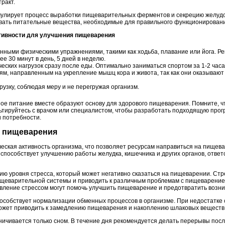
ракт.
мулирует процесс выработки пищеварительных ферментов и секрецию желудо
вать питательные вещества, необходимые для правильного функционировани
ктивности для улучшения пищеварения
нными физическими упражнениями, такими как ходьба, плавание или йога. Р
е 30 минут в день, 5 дней в неделю.
ских нагрузок сразу после еды. Оптимально заниматься спортом за 1-2 часа
м, направленным на укрепление мышц кора и живота, так как они оказываю
узку, соблюдая меру и не перегружая организм.
ное питание вместе образуют основу для здорового пищеварения. Помните, ч
ьтируйтесь с врачом или специалистом, чтобы разработать подходящую про
 потребности.
е пищеварения
еская активность организма, что позволяет ресурсам направиться на пищев
 способствует улучшению работы желудка, кишечника и других органов, отве
ию уровня стресса, который может негативно сказаться на пищеварении. Ст
щеварительной системы и приводить к различным проблемам с пищеварением,
вление стрессом могут помочь улучшить пищеварение и предотвратить возни
пособствует нормализации обменных процессов в организме. При недостатке
ожет приводить к замедлению пищеварения и накоплению шлаковых веществ 
ничивается только сном. В течение дня рекомендуется делать перерывы посл