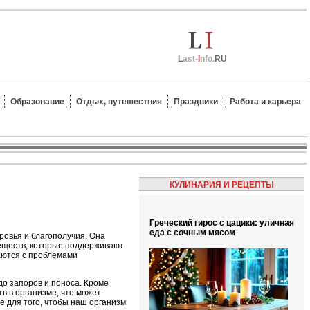
L
ast-
I
nfo.
RU
Образование
Отдых, путешествия
Праздники
Работа и карьера
КУЛИНАРИЯ И РЕЦЕПТЫ
Греческий гирос с цацики: уличная
еда с сочным мясом
ровья и благополучия. Она
еществ, которые поддерживают
аются с проблемами
о запоров и поноса. Кроме
в в организме, что может
 для того, чтобы наш организм