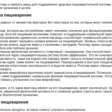
акторы и принять меры для поддержания здоровья пищеварительной системы
я организма в целом.
на пищеварение
ависит от множества факторов. Вот некоторые из них, которые могут повли
пищи, которую мы употребляем, имеет ключевое значение для функционирова
ща, богатая пищевыми волокнами, помогает в поддержании нормальной пери
употребление адекватного количества воды способствует нормальной работ
яние может оказывать прямое влияние на пищеварение. Уровень стресса м
ю как изжога, вздутие живота и проблемы с желудком. Поэтому, важно находи
 йога или глубокое дыхание.
лярная физическая активность стимулирует пищеварение. Она способствует
игаться через пищеварительную систему более эффективно. Это не означает,
ктивность, такая как ходьба или зарядка, может оказать положительный эф
 мы едим, также влияет на пищеварение. Перекусывание и быстрое поедание
им как избыточная газообразность и вздутие живота. Поэтому важно обраща
реедать.
ровая микрофлора кишечника играет важную роль в пищеварении. Полезные
а также поддерживают нормальную функции пищеварительной системы. Упот
ствовать улучшению состава микрофлоры.
ален, и то, какие факторы влияют на его пищеварение, может различаться. О
ия, умеренной физической активности и снижение уровня стресса могут оказ
 благополучие организма.
я пищеварения
лезные продукты, которые помогут улучшить пищеварение: