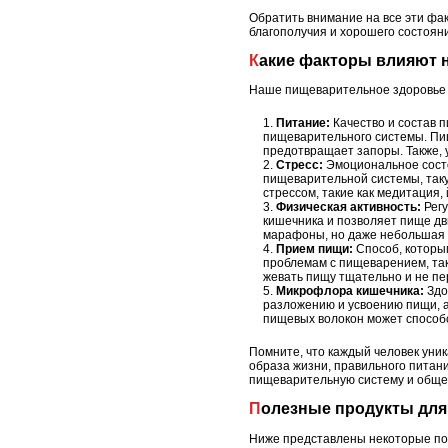
Обратить внимание на все эти ф
благополучия и хорошего состояни
Какие факторы влияют 
Наше пищеварительное здоровье з
Питание:
Качество и состав 
пищеварительного системы. Пи
предотвращает запоры. Также, 
Стресс:
Эмоциональное состо
пищеварительной системы, таку
стрессом, такие как медитация,
Физическая активность:
Регу
кишечника и позволяет пище дв
марафоны, но даже небольшая а
Прием пищи:
Способ, которым
проблемам с пищеварением, так
жевать пищу тщательно и не пе
Микрофлора кишечника:
Здо
разложению и усвоению пищи, 
пищевых волокон может способ
Помните, что каждый человек уник
образа жизни, правильного питан
пищеварительную систему и общее
Полезные продукты дл
Ниже представлены некоторые по