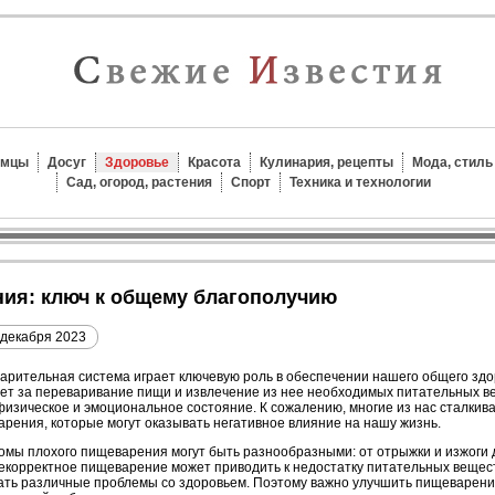
омцы
Досуг
Здоровье
Красота
Кулинария, рецепты
Мода, стиль
Сад, огород, растения
Спорт
Техника и технологии
ния: ключ к общему благополучию
 декабря 2023
рительная система играет ключевую роль в обеспечении нашего общего здо
ет за переваривание пищи и извлечение из нее необходимых питательных в
изическое и эмоциональное состояние. К сожалению, многие из нас сталкив
рения, которые могут оказывать негативное влияние на нашу жизнь.
мы плохого пищеварения могут быть разнообразными: от отрыжки и изжоги д
некорректное пищеварение может приводить к недостатку питательных вещест
ть различные проблемы со здоровьем. Поэтому важно улучшить пищеварение