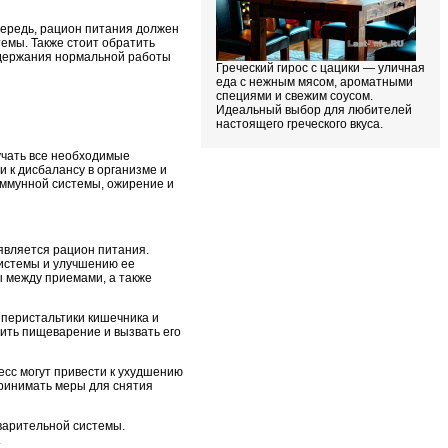
чередь, рацион питания должен
емы. Также стоит обратить
ддержания нормальной работы
Греческий гирос с цацики — уличная
еда с нежным мясом, ароматными
специями и свежим соусом.
Идеальный выбор для любителей
настоящего греческого вкуса.
учать все необходимые
 к дисбалансу в организме и
иммунной системы, ожирение и
является рацион питания.
системы и улучшению ее
 между приемами, а также
 перистальтики кишечника и
ить пищеварение и вызвать его
сс могут привести к ухудшению
ринимать меры для снятия
варительной системы.
.