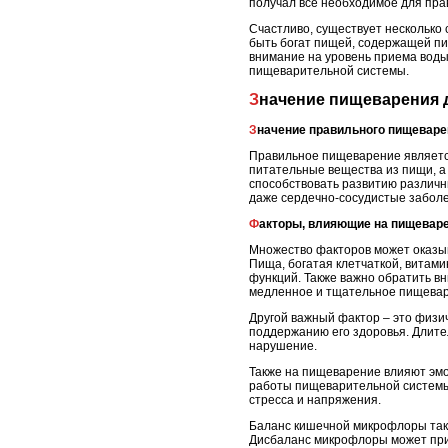
получал все необходимое для пра
Счастливо, существует несколько
быть богат пищей, содержащей пи
внимание на уровень приема вод
пищеварительной системы.
Значение пищеварения 
Значение правильного пищевар
Правильное пищеварение являетс
питательные вещества из пищи, а
способствовать развитию различн
даже сердечно-сосудистые забол
Факторы, влияющие на пищевар
Множество факторов может оказыв
Пища, богатая клетчаткой, витам
функций. Также важно обратить в
медленное и тщательное пищевар
Другой важный фактор – это физи
поддержанию его здоровья. Длите
нарушение.
Также на пищеварение влияют эмо
работы пищеварительной системы,
стресса и напряжения.
Баланс кишечной микрофлоры так
Дисбаланс микрофлоры может прив