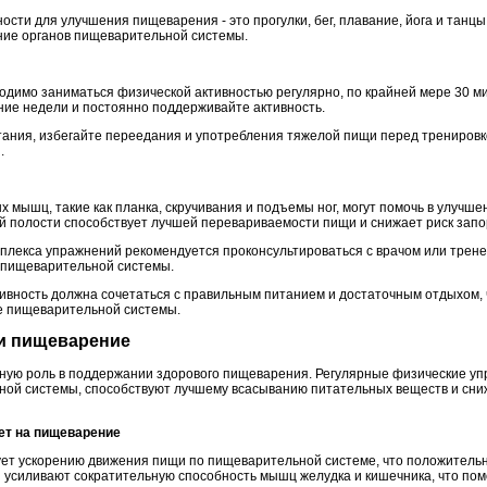
сти для улучшения пищеварения - это прогулки, бег, плавание, йога и танцы
ние органов пищеварительной системы.
одимо заниматься физической активностью регулярно, по крайней мере 30 ми
ние недели и постоянно поддерживайте активность.
тания, избегайте переедания и употребления тяжелой пищи перед тренировко
.
мышц, такие как планка, скручивания и подъемы ног, могут помочь в улучш
полости способствует лучшей перевариваемости пищи и снижает риск запо
плекса упражнений рекомендуется проконсультироваться с врачом или трене
 пищеварительной системы.
тивность должна сочетаться с правильным питанием и достаточным отдыхом,
е пищеварительной системы.
 и пищеварение
жную роль в поддержании здорового пищеварения. Регулярные физические у
ой системы, способствуют лучшему всасыванию питательных веществ и сни
яет на пищеварение
ует ускорению движения пищи по пищеварительной системе, что положительн
 усиливают сократительную способность мышц желудка и кишечника, что по