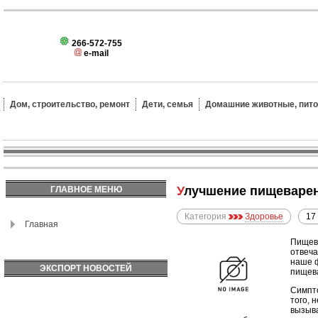
266-572-755
e-mail
Дом, строительство, ремонт
Дети, семья
Домашние животные, пит
Улучшение пищеваре
ГЛАВНОЕ МЕНЮ
Категория
Здоровье
17
Главная
Пищева
отвеча
наше ф
ЭКСПОРТ НОВОСТЕЙ
пищева
Симпто
того, 
вызыва