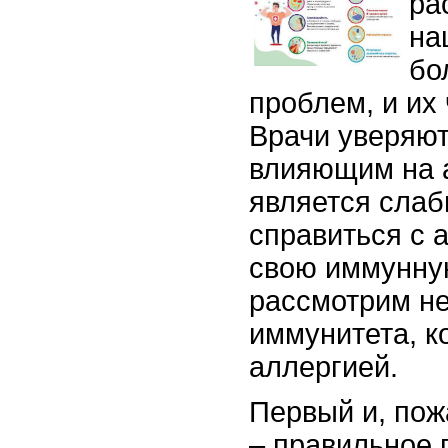
ра
на
бо
проблем, и их
Врачи уверяют
влияющим на а
является слаб
справиться с 
свою иммунную
рассмотрим не
иммунитета, к
аллергией.
Первый и, пож
– правильное 