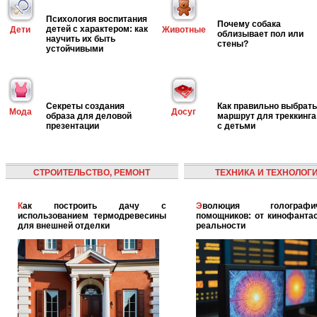
Психология воспитания
Почему собака
детей с характером: как
Дети
Животные
облизывает пол или
научить их быть
стены?
устойчивыми
Секреты создания
Как правильно выбрать
Мода
Досуг
образа для деловой
маршрут для треккинга
презентации
с детьми
СТРОИТЕЛЬСТВО, РЕМОНТ
ТЕХНИКА И ТЕХНОЛОГ
Как построить дачу с
Эволюция голографических
использованием термодревесины
помощников: от кинофантас
для внешней отделки
реальности