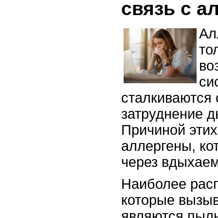
связь с а
Ал
то
во
си
сталкиваются 
затруднение д
Причиной этих
аллергены, ко
через вдыхаем
Наиболее рас
которые вызы
являются пыль