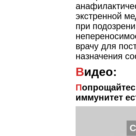
анафилактичес
экстренной ме
при подозрени
непереносимос
врачу для пос
назначения со
Видео:
Попрощайтесь с аллергией: укрепите свой
иммунитет е
С