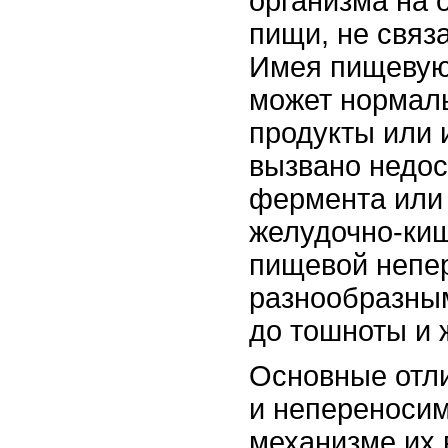
организма на
пищи, не связ
Имея пищевую
может нормал
продукты или 
вызвано недос
фермента или 
желудочно-киш
пищевой непе
разнообразным
до тошноты и 
Основные отл
и непереноси
механизме их 