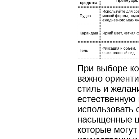
Преимущес
средства
Используйте для со
Пудра
мягкой формы, подх
ежедневного макия
Карандаш
Яркий цвет, четкая 
Фиксация и объем,
Гель
естественный вид
При выборе ко
важно ориенти
стиль и желан
естественную 
использовать
насыщенные цв
которые могут