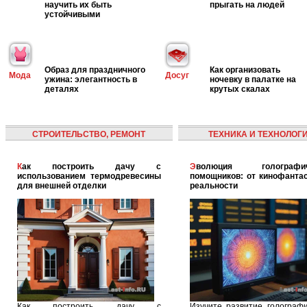
научить их быть
прыгать на людей
устойчивыми
Образ для праздничного
Как организовать
Мода
Досуг
ужина: элегантность в
ночевку в палатке на
деталях
крутых скалах
СТРОИТЕЛЬСТВО, РЕМОНТ
ТЕХНИКА И ТЕХНОЛОГ
Как построить дачу с
Эволюция голографических
использованием термодревесины
помощников: от кинофантас
для внешней отделки
реальности
Как построить дачу с
Изучите развитие голографи