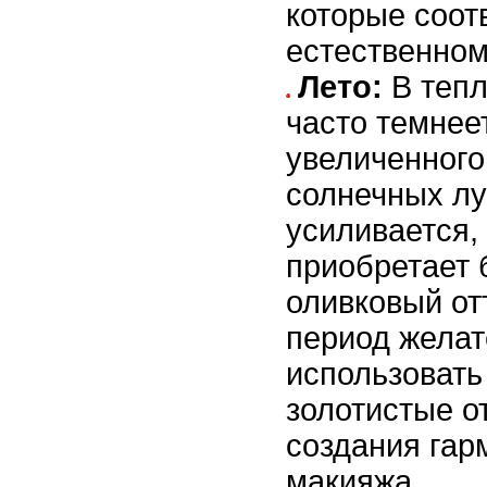
которые соот
естественном
Лето:
В тепл
часто темнеет
увеличенного
солнечных лу
усиливается,
приобретает 
оливковый отт
период желат
использовать
золотистые о
создания гар
макияжа.