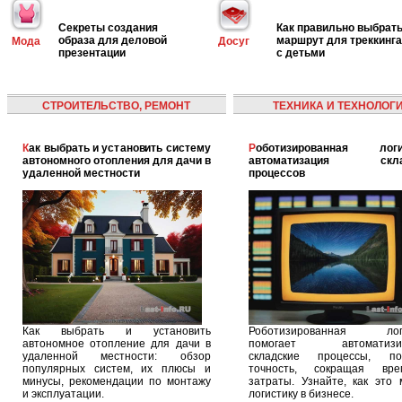
Секреты создания
Как правильно выбрат
образа для деловой
маршрут для треккинга
Мода
Досуг
презентации
с детьми
СТРОИТЕЛЬСТВО, РЕМОНТ
ТЕХНИКА И ТЕХНОЛОГ
Как выбрать и установить систему
Роботизированная логистика:
автономного отопления для дачи в
автоматизация скла
удаленной местности
процессов
Как выбрать и установить
Роботизированная логи
автономное отопление для дачи в
помогает автоматизир
удаленной местности: обзор
складские процессы, п
популярных систем, их плюсы и
точность, сокращая вр
минусы, рекомендации по монтажу
затраты. Узнайте, как это 
и эксплуатации.
логистику в бизнесе.