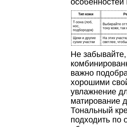
особенностей 
Тип кожи
Р
Т-зона (лоб,
Выбирайте отт
нос,
тону кожи, так
подбородок)
Щеки и другие
На этих участ
сухие участки
светлее, чтобы
Не забывайте,
комбинированн
важно подобра
хорошими свой
увлажнение дл
матирование д
Тональный кре
подходить по о