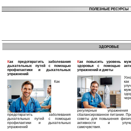
ПОЛЕЗНЫЕ РЕСУРСЫ
ЗДОРОВЬЕ
Как предотвратить заболевания
Как повысить уровень мужского
дыхательных путей с помощью
здоровья с помощью акт
профилактики и дыхательных
упражнений и диеты
упражнений
Узн
Как
как
улу
муж
здо
чер
регулярные упражнен
предотвратить заболевания
сбалансированное питание. П
дыхательных путей с помощью
советы для повышения физич
профилактики и дыхательных
активности и улучш
упражнений
самочувствия.