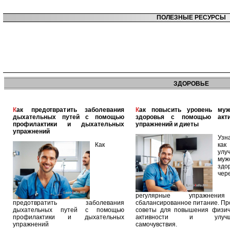
ПОЛЕЗНЫЕ РЕСУРСЫ
ЗДОРОВЬЕ
Как предотвратить заболевания
Как повысить уровень мужского
дыхательных путей с помощью
здоровья с помощью акт
профилактики и дыхательных
упражнений и диеты
упражнений
Узн
Как
как
улу
муж
здо
чер
регулярные упражнен
предотвратить заболевания
сбалансированное питание. П
дыхательных путей с помощью
советы для повышения физич
профилактики и дыхательных
активности и улучш
упражнений
самочувствия.