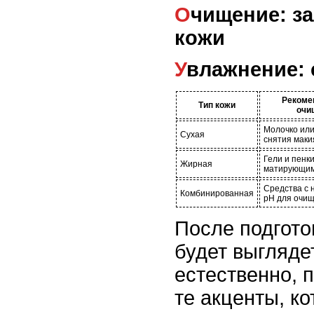
Очищение: залог здоровой
кожи
Увлажнение:
Рекоме
Тип кожи
очи
Молочко или
Сухая
снятия мак
Гели и пенки
Жирная
матирующи
Средства с
Комбинированная
pH для очи
После подгото
будет выгляде
естественно, 
те акценты, к