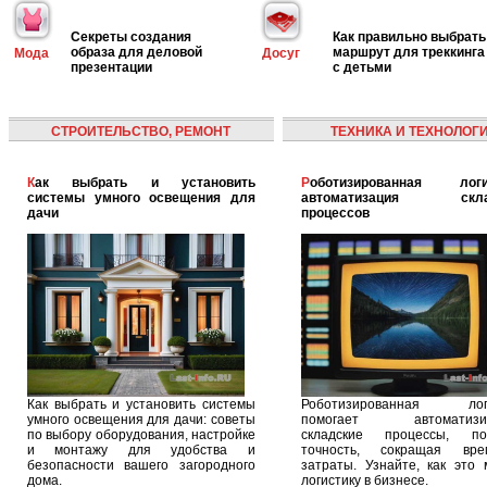
Секреты создания
Как правильно выбрать
образа для деловой
маршрут для треккинга
Мода
Досуг
презентации
с детьми
СТРОИТЕЛЬСТВО, РЕМОНТ
ТЕХНИКА И ТЕХНОЛОГ
Как выбрать и установить
Роботизированная логистика:
системы умного освещения для
автоматизация скла
дачи
процессов
Как выбрать и установить системы
Роботизированная логи
умного освещения для дачи: советы
помогает автоматизир
по выбору оборудования, настройке
складские процессы, п
и монтажу для удобства и
точность, сокращая вр
безопасности вашего загородного
затраты. Узнайте, как это 
дома.
логистику в бизнесе.