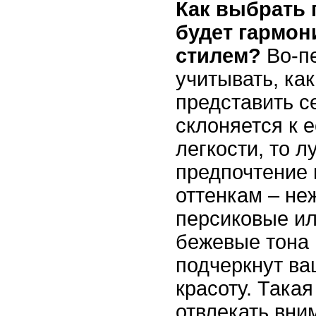
Как выбрать 
будет гармон
стилем?
Во-п
учитывать, как
представить с
склоняется к 
легкости, то л
предпочтение
оттенкам – не
персиковые и
бежевые тона
подчеркнут в
красоту. Така
отвлекать вни