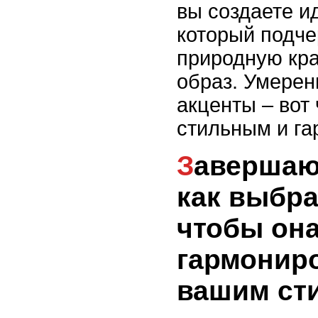
вы создаете и
который подче
природную кра
образ. Умерен
акценты – вот
стильным и г
Завершающий штрих:
как выбра
чтобы он
гармонир
вашим ст