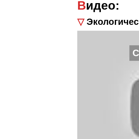
Видео:
▽ Экологич
С