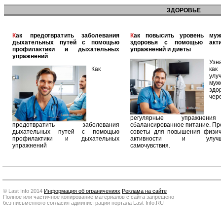
ЗДОРОВЬЕ
Как предотвратить заболевания
Как повысить уровень мужского
дыхательных путей с помощью
здоровья с помощью акт
профилактики и дыхательных
упражнений и диеты
упражнений
Узн
Как
как
улу
муж
здо
чер
регулярные упражнен
предотвратить заболевания
сбалансированное питание. П
дыхательных путей с помощью
советы для повышения физич
профилактики и дыхательных
активности и улучш
упражнений
самочувствия.
© Last Info 2014
Информация об ограничениях
Реклама на сайте
Полное или частичное копирование материалов с сайта запрещено
без письменного согласия администрации портала Last-Info.RU