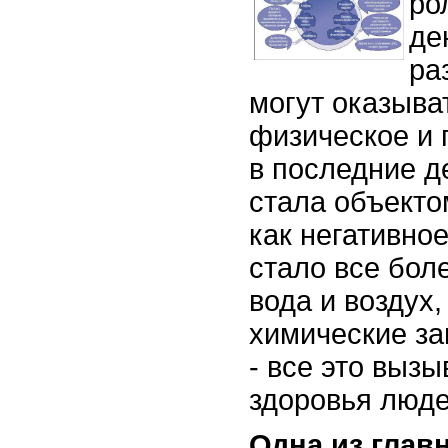
ро
де
ра
могут оказыва
физическое и 
в последние 
стала объекто
как негативно
стало все бол
вода и воздух
химические за
- все это выз
здоровья люде
Одна из глав