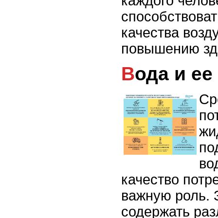
каждого челов
способствова
качества возду
повышению зд
Вода и е
Ср
по
жи
по
во
качество потр
важную роль. 
содержать раз