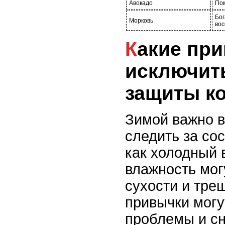
Авокадо
Пом
Бог
Морковь
вос
Какие привычки стоит
исключит
защиты к
Зимой важно 
следить за со
как холодный 
влажность мог
сухости и тре
привычки могу
проблемы и сн