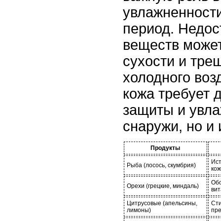
увлажненности
период. Недос
веществ может
сухости и тре
холодного воз
кожа требует 
защиты и увла
снаружи, но и 
Продукты
Ист
Рыба (лосось, скумбрия)
ко
Обо
Орехи (грецкие, миндаль)
ви
Цитрусовые (апельсины,
Сти
лимоны)
пре