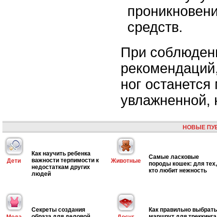
проникновен
средств.
При соблюдени
рекомендаций,
ног останется 
увлажненной, 
НОВЫЕ ПУ
Как научить ребенка
Самые ласковые
важности терпимости к
Дети
Животные
породы кошек: для тех,
недостаткам других
кто любит нежность
людей
Секреты создания
Как правильно выбрать
образа для деловой
маршрут для треккинга