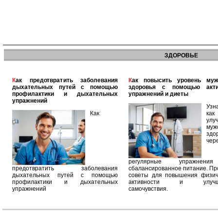
ЗДОРОВЬЕ
Как предотвратить заболевания
Как повысить уровень мужского
дыхательных путей с помощью
здоровья с помощью акт
профилактики и дыхательных
упражнений и диеты
упражнений
Узн
Как
как
улу
муж
здо
чер
регулярные упражнен
предотвратить заболевания
сбалансированное питание. П
дыхательных путей с помощью
советы для повышения физич
профилактики и дыхательных
активности и улучш
упражнений
самочувствия.