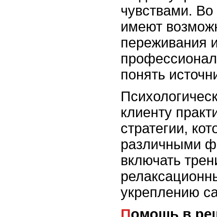
чувствами. Во
имеют возможн
переживания и
профессионало
понять источни
Психологическ
клиенту практ
стратегии, ко
различными ф
включать трен
релаксационны
укреплению са
Помощь в решении проблем и поиске