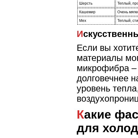
Шерсть
Теплый, пр
Кашемир
Очень мягки
Мех
Теплый, ст
Искусствен
Если вы хотит
материалы мог
микрофибра – 
долговечнее н
уровень тепла
воздухопрони
Какие фасоны пальто и шуб наиболее подходят
для холо