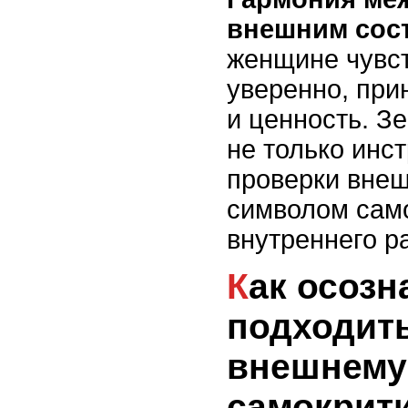
внешним сос
женщине чувст
уверенно, при
и ценность. З
не только инс
проверки внеш
символом сам
внутреннего р
Как осознанно
подходить
внешнему
самокрит