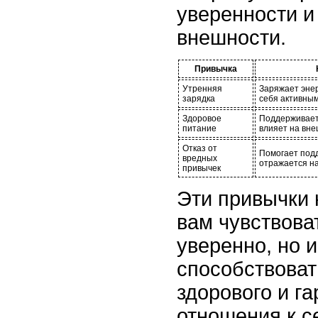
уверенности и
внешности.
Привычка
Утренняя
Заряжает энер
зарядка
себя активным
Здоровое
Поддерживает 
питание
влияет на вне
Отказ от
Помогает подд
вредных
отражается на
привычек
Эти привычки 
вам чувствова
уверенно, но и
способствова
здорового и г
отношения к с