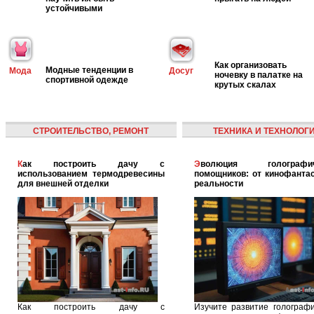
устойчивыми
Как организовать
Модные тенденции в
Мода
Досуг
ночевку в палатке на
спортивной одежде
крутых скалах
СТРОИТЕЛЬСТВО, РЕМОНТ
ТЕХНИКА И ТЕХНОЛОГ
Как построить дачу с
Эволюция голографических
использованием термодревесины
помощников: от кинофантас
для внешней отделки
реальности
Как построить дачу с
Изучите развитие голографи