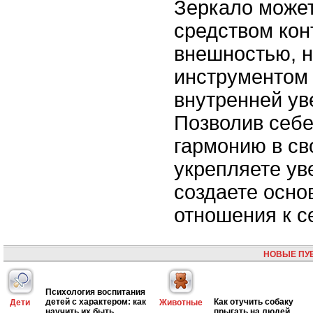
Зеркало может
средством кон
внешностью, 
инструментом 
внутренней ув
Позволив себе
гармонию в св
укрепляете ув
создаете осно
отношения к се
НОВЫЕ ПУ
Психология воспитания
детей с характером: как
Как отучить собаку
Дети
Животные
научить их быть
прыгать на людей