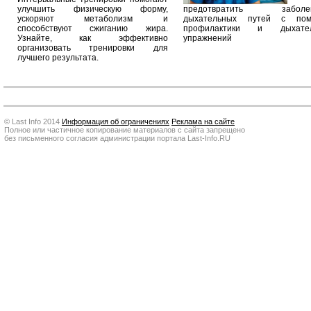
улучшить физическую форму,
предотвратить заболев
ускоряют метаболизм и
дыхательных путей с по
способствуют сжиганию жира.
профилактики и дыхател
Узнайте, как эффективно
упражнений
организовать тренировки для
лучшего результата.
© Last Info 2014
Информация об ограничениях
Реклама на сайте
Полное или частичное копирование материалов с сайта запрещено
без письменного согласия администрации портала Last-Info.RU