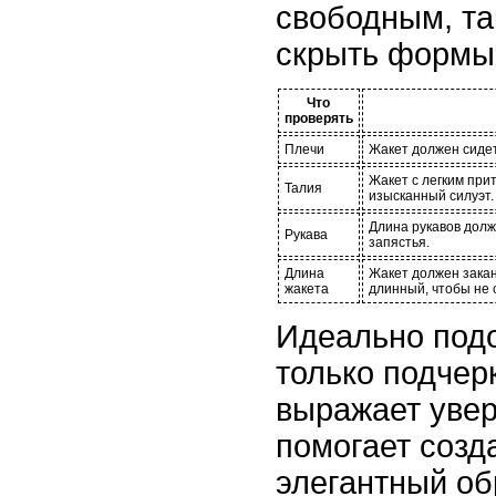
свободным, та
скрыть формы
Что
проверять
Плечи
Жакет должен сидет
Жакет с легким при
Талия
изысканный силуэт.
Длина рукавов долж
Рукава
запястья.
Длина
Жакет должен закан
жакета
длинный, чтобы не 
Идеально под
только подчерк
выражает увер
помогает созд
элегантный об