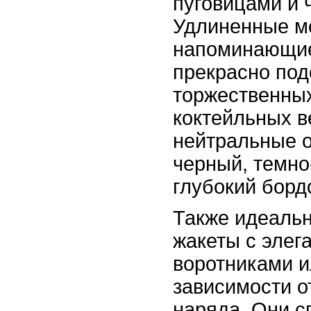
пуговицами и 
Удлиненные м
напоминающие
прекрасно под
торжественны
коктейльных в
нейтральные о
черный, темно
глубокий борд
Также идеальн
жакеты с элег
воротниками ил
зависимости о
наряда. Они с