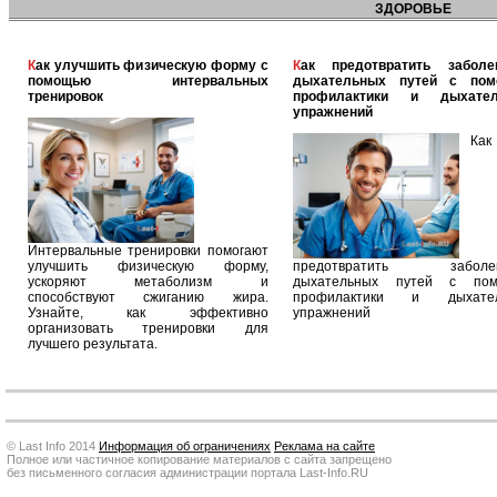
ЗДОРОВЬЕ
Как улучшить физическую форму с
Как предотвратить заболевания
помощью интервальных
дыхательных путей с по
тренировок
профилактики и дыхател
упражнений
Как
Интервальные тренировки помогают
улучшить физическую форму,
предотвратить заболев
ускоряют метаболизм и
дыхательных путей с по
способствуют сжиганию жира.
профилактики и дыхател
Узнайте, как эффективно
упражнений
организовать тренировки для
лучшего результата.
© Last Info 2014
Информация об ограничениях
Реклама на сайте
Полное или частичное копирование материалов с сайта запрещено
без письменного согласия администрации портала Last-Info.RU