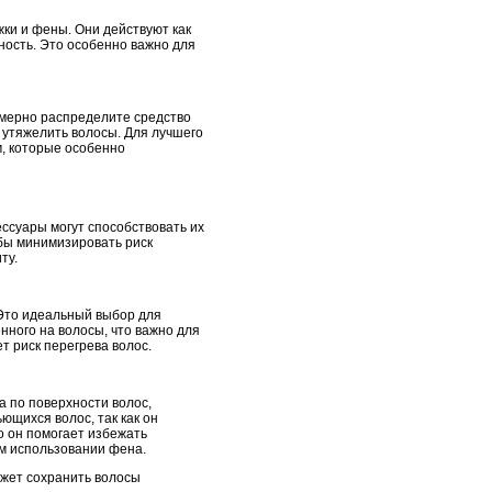
ки и фены. Они действуют как
ность. Это особенно важно для
мерно распределите средство
е утяжелить волосы. Для лучшего
м, которые особенно
ссуары могут способствовать их
обы минимизировать риск
ту.
Это идеальный выбор для
нного на волосы, что важно для
т риск перегрева волос.
а по поверхности волос,
щихся волос, так как он
о он помогает избежать
ом использовании фена.
ожет сохранить волосы