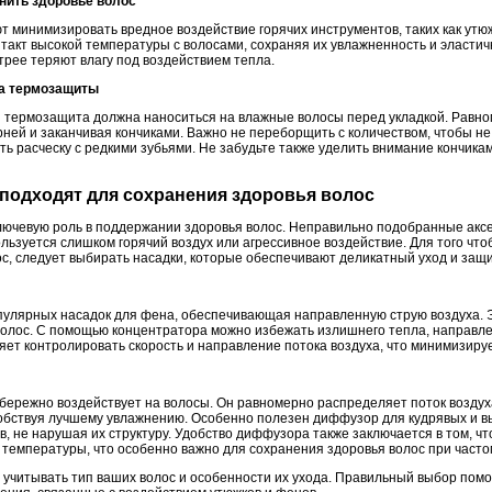
анить здоровье волос
 минимизировать вредное воздействие горячих инструментов, таких как утюж
такт высокой температуры с волосами, сохраняя их увлажненность и эластич
стрее теряют влагу под воздействием тепла.
ва термозащиты
 термозащита должна наноситься на влажные волосы перед укладкой. Равно
орней и заканчивая кончиками. Важно не переборщить с количеством, чтобы н
ь расческу с редкими зубьями. Не забудьте также уделить внимание кончика
а подходят для сохранения здоровья волос
лючевую роль в поддержании здоровья волос. Неправильно подобранные аксе
льзуется слишком горячий воздух или агрессивное воздействие. Для того чт
с, следует выбирать насадки, которые обеспечивают деликатный уход и защи
пулярных насадок для фена, обеспечивающая направленную струю воздуха. 
 волос. С помощью концентратора можно избежать излишнего тепла, направле
яет контролировать скорость и направление потока воздуха, что минимизируе
 бережно воздействует на волосы. Он равномерно распределяет поток воздух
обствуя лучшему увлажнению. Особенно полезен диффузор для кудрявых и вью
, не нарушая их структуру. Удобство диффузора также заключается в том, чт
 температуры, что особенно важно для сохранения здоровья волос при част
 учитывать тип ваших волос и особенности их ухода. Правильный выбор пом