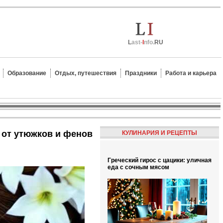
L
ast-
I
nfo.
RU
Образование
Отдых, путешествия
Праздники
Работа и карьера
с от утюжков и фенов
КУЛИНАРИЯ И РЕЦЕПТЫ
Греческий гирос с цацики: уличная
еда с сочным мясом