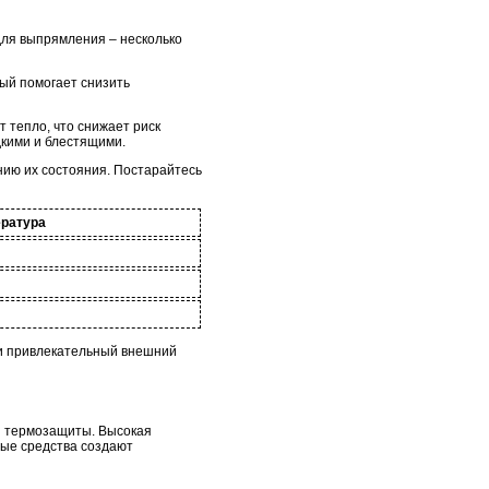
для выпрямления – несколько
рый помогает снизить
 тепло, что снижает риск
дкими и блестящими.
нию их состояния. Постарайтесь
ратура
 и привлекательный внешний
ля термозащиты. Высокая
ные средства создают