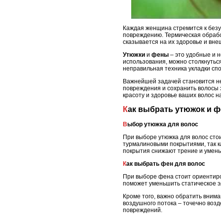
Каждая женщина стремится к безу
повреждению. Термическая обработ
сказывается на их здоровье и вне
Утюжки
и
фены
– это удобные и 
использования, можно столкнутьс
неправильная техника укладки сп
Важнейшей задачей становится не
повреждения и сохранить волосы 
красоту и здоровье ваших волос на
Как выбрать утюжок и 
Выбор утюжка для волос
При выборе утюжка для волос сто
турмалиновыми покрытиями, так к
покрытия снижают трение и умень
Как выбрать фен для волос
При выборе фена стоит ориентиро
поможет уменьшить статическое э
Кроме того, важно обратить вним
воздушного потока – точечно воз
повреждений.