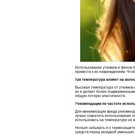
Использование утюжков и фенов п
привести к их повреждениям. Что
Как температура влияет на воло
Высокая температура от утюжков и
их и делает более подверженными
общую потерю эластичности.
Рекомендации по частоте испол
Для минимизации вреда рекоменду
лучше сократить использование э
использовать на температуре не в
Нельзя забывать и о термозащите
средств перед укладкой уменьшит