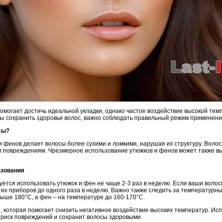
омогает достичь идеальной укладки, однако частое воздействие высокой те
бы сохранить здоровье волос, важно соблюдать правильный режим применени
сы?
 фенов делает волосы более сухими и ломкими, нарушая их структуру. Волос
 повреждениям. Чрезмерное использование утюжков и фенов может также вы
ьзования
ется использовать утюжок и фен не чаще 2-3 раз в неделю. Если ваши воло
тих приборов до одного раза в неделю. Важно также следить за температур
ыше 180°C, а фен – на температуре до 160-170°C.
, которая помогает снизить негативное воздействие высоких температур. И
 риск повреждений и сохранит волосы здоровыми.