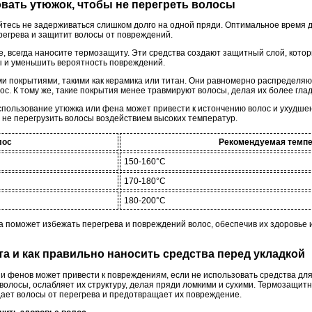
овать утюжок, чтобы не перегреть волосы
йтесь не задерживаться слишком долго на одной пряди. Оптимальное время 
регрева и защитит волосы от повреждений.
ке, всегда наносите термозащиту. Эти средства создают защитный слой, кото
 и уменьшить вероятность повреждений.
и покрытиями, такими как керамика или титан. Они равномерно распределяют
ос. К тому же, такие покрытия менее травмируют волосы, делая их более гла
спользование утюжка или фена может привести к истончению волос и ухудше
ы не перегрузить волосы воздействием высоких температур.
лос
Рекомендуемая темпе
150-160°C
170-180°C
180-200°C
 поможет избежать перегрева и повреждений волос, обеспечив их здоровье
та и как правильно наносить средства перед укладкой
 и фенов может привести к повреждениям, если не использовать средства д
волосы, ослабляет их структуру, делая пряди ломкими и сухими. Термозащит
ает волосы от перегрева и предотвращает их повреждение.