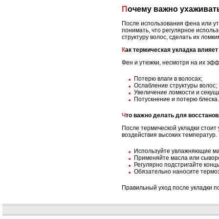
Почему важно ухаживат
После использования фена или ут
понимать, что регулярное использ
структуру волос, сделать их ломк
Как термическая укладка влияе
Фен и утюжки, несмотря на их эфф
Потерю влаги в волосах;
Ослабление структуры волос;
Увеличение ломкости и секущи
Потускнение и потерю блеска.
Что важно делать для восстано
После термической укладки стоит
воздействия высоких температур.
Используйте увлажняющие мас
Применяйте масла или сыворо
Регулярно подстригайте концы
Обязательно наносите термоз
Правильный уход после укладки по