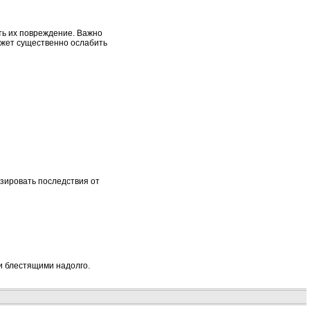
ть их повреждение. Важно
может существенно ослабить
зировать последствия от
 и блестящими надолго.