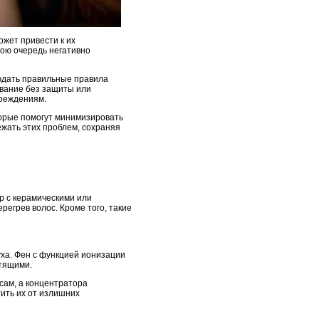
ожет привести к их
вою очередь негативно
юдать правильные правила
ование без защиты или
вреждениям.
торые помогут минимизировать
жать этих проблем, сохраняя
р с керамическими или
егрев волос. Кроме того, такие
ха. Фен с функцией ионизации
стящими.
сам, а концентратора
тить их от излишних