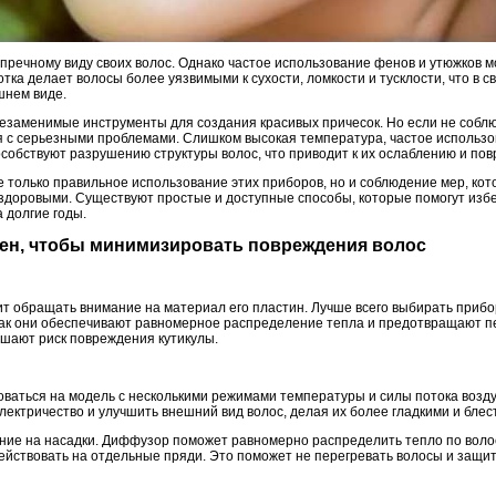
пречному виду своих волос. Однако частое использование фенов и утюжков м
ка делает волосы более уязвимыми к сухости, ломкости и тусклости, что в с
шнем виде.
незаменимые инструменты для создания красивых причесок. Но если не собл
я с серьезными проблемами. Слишком высокая температура, частое использ
особствуют разрушению структуры волос, что приводит к их ослаблению и по
 только правильное использование этих приборов, но и соблюдение мер, ко
здоровыми. Существуют простые и доступные способы, которые помогут избе
 долгие годы.
фен, чтобы минимизировать повреждения волос
ит обращать внимание на материал его пластин. Лучше всего выбирать прибо
ак они обеспечивают равномерное распределение тепла и предотвращают пер
шают риск повреждения кутикулы.
ваться на модель с несколькими режимами температуры и силы потока возду
лектричество и улучшить внешний вид волос, делая их более гладкими и бле
ание на насадки. Диффузор поможет равномерно распределить тепло по воло
действовать на отдельные пряди. Это поможет не перегревать волосы и защи