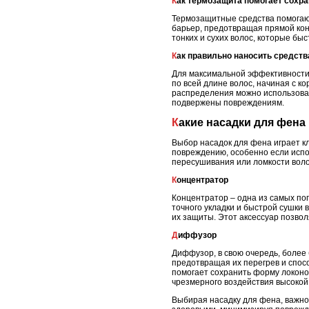
Как термозащита помогает сохр
Термозащитные средства помогают
барьер, предотвращая прямой кон
тонких и сухих волос, которые бы
Как правильно наносить средст
Для максимальной эффективности
по всей длине волос, начиная с к
распределения можно использоват
подвержены повреждениям.
Какие насадки для фен
Выбор насадок для фена играет к
повреждению, особенно если испо
пересушивания или ломкости воло
Концентратор
Концентратор – одна из самых по
точного укладки и быстрой сушки
их защиты. Этот аксессуар позвол
Диффузор
Диффузор, в свою очередь, более
предотвращая их перегрев и спос
помогает сохранить форму локонов
чрезмерного воздействия высокой
Выбирая насадку для фена, важно