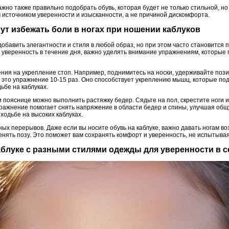
жно также правильно подобрать обувь, которая будет не только стильной, но 
м источником уверенности и изысканности, а не причиной дискомфорта.
гут избежать боли в ногах при ношении каблуков
обавить элегантности и стиля в любой образ, но при этом часто становится 
 уверенность в течение дня, важно уделять внимание упражнениям, которые п
ния на укрепление стоп. Например, поднимитесь на носки, удерживайте позиц
 это упражнение 10-15 раз. Оно способствует укреплению мышц, которые по
ьбе на каблуках.
 пояснице можно выполнить растяжку бедер. Сядьте на пол, скрестите ноги и
упражнение помогает снять напряжение в области бедер и спины, улучшая об
ходьбе на высоких каблуках.
ых перерывов. Даже если вы носите обувь на каблуке, важно давать ногам в
нять позу. Это поможет вам сохранять комфорт и уверенность, не испытывая
 каблуке с разными стилями одежды для уверенности в с