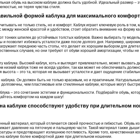
льная обувь на высоком каблуке должна быть удобной. Идеальный размер – эт
егкостью, не теряя чувства стиля.
равильной формой каблука для максимального комфор
читывать не только стиль, но и комфорт. Каблук играет ключевую роль в том, 
 между женской красотой и удобством, стоит обратить внимание на форму ка
т тонких шпилек до устойчивых толстых каблуков. Важно выбирать ту модель
ы и позволит избежать усталости даже после долгого дня. Например, широки
агружают переднюю часть стопы, что делает их хорошим выбором для длител
ественных случаев, но они требуют от обуви хорошей амортизации, чтобы не
ту каблука. Высокий каблук, хоть и выглядит привлекательно, может вызвать д
ом низкий каблук тоже не всегда удобен, так как может не обеспечивать долж
 высота – это та, которая не вызывает усталости и дает ощущение стабильн
каблука. Он должен быть не только красивым, но и практичным. Натуральные
и долговечны, чем пластиковые или стеклянные каблуки, которые могут быстре
лука – это сочетание эстетики и функциональности. Подбирайте обувь, кото
дайтесь комфортом на каждом шагу!
 на каблуке способствуют удобству при длительном н
енный материал, который отличается своей прочностью и гибкостью. Обувь и
ижает давление на пяточную и пальцевую части. Такой материал также дышит
атуры и предотвращает излишнюю потливость. Кроме того, качественная ко
ь на каблуке более комфортной даже при длительном ношении.