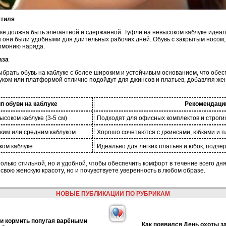
стиля
луке должна быть элегантной и сдержанной. Туфли на невысоком каблуке иде
бы они были удобными для длительных рабочих дней. Обувь с закрытым носом
армонию наряда.
аза
ыбрать обувь на каблуке с более широким и устойчивым основанием, что обе
уком или платформой отлично подойдут для джинсов и платьев, добавляя жен
п обуви на каблуке
Рекомендаци
ысоком каблуке (3-5 см)
Подходят для офисных комплектов и строги
ким или средним каблуком
Хорошо сочетаются с джинсами, юбками и 
ком каблуке
Идеально для легких платьев и юбок, подче
только стильной, но и удобной, чтобы обеспечить комфорт в течение всего д
 свою женскую красоту, но и почувствуете уверенность в любом образе.
НОВЫЕ ПУБЛИКАЦИИ ПО РУБРИКАМ
и кормить попугая варёными
Как появился День охоты з