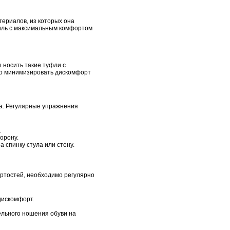
териалов, из которых она
тиль с максимальным комфортом
 носить такие туфли с
но минимизировать дискомфорт
па. Регулярные упражнения
.
орону.
а спинку стула или стену.
ертостей, необходимо регулярно
дискомфорт.
ельного ношения обуви на