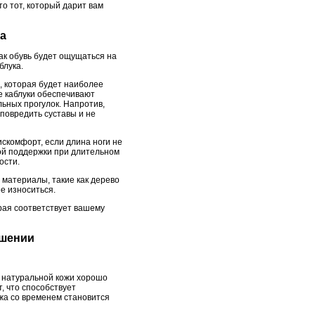
о тот, который дарит вам
та
как обувь будет ощущаться на
блука.
, которая будет наиболее
е каблуки обеспечивают
ьных прогулок. Напротив,
 повредить суставы и не
искомфорт, если длина ноги не
ной поддержки при длительном
ости.
 материалы, такие как дерево
е износиться.
рая соответствует вашему
ошении
з натуральной кожи хорошо
, что способствует
жа со временем становится