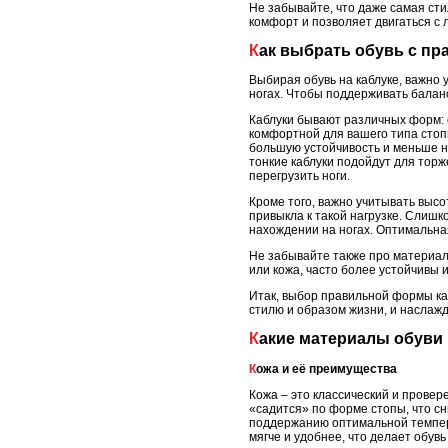
Не забывайте, что даже самая сти
комфорт и позволяет двигаться с л
Как выбрать обувь с п
Выбирая обувь на каблуке, важно у
ногах. Чтобы поддерживать баланс
Каблуки бывают различных форм: о
комфортной для вашего типа стоп
большую устойчивость и меньше н
тонкие каблуки подойдут для торж
перегрузить ноги.
Кроме того, важно учитывать высо
привыкла к такой нагрузке. Слишк
нахождении на ногах. Оптимальная
Не забывайте также про материал 
или кожа, часто более устойчивы 
Итак, выбор правильной формы каб
стилю и образом жизни, и наслаж
Какие материалы обуви
Кожа и её преимущества
Кожа – это классический и провер
«садится» по форме стопы, что сн
поддержанию оптимальной темпер
мягче и удобнее, что делает обув