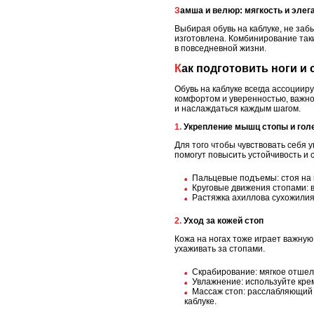
Замша и велюр: мягкость и элег
Выбирая обувь на каблуке, не заб
изготовлена. Комбинирование таки
в повседневной жизни.
Как подготовить ноги и
Обувь на каблуке всегда ассоциир
комфортом и уверенностью, важно
и наслаждаться каждым шагом.
1. Укрепление мышц стопы и го
Для того чтобы чувствовать себя 
помогут повысить устойчивость и с
Пальцевые подъемы: стоя на п
Круговые движения стопами: в
Растяжка ахиллова сухожилия: 
2. Уход за кожей стоп
Кожа на ногах тоже играет важную
ухаживать за стопами.
Скрабирование: мягкое отшел
Увлажнение: используйте кре
Массаж стоп: расслабляющий 
каблуке.