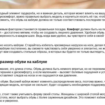
модный элемент гардероба, но и важная деталь, которая может влиять на вашу
искомфорт, важно правильно выбрать модель и научиться носить её так, что
омнить, что обувь на каблуке должна не только соответствовать последним т
ючевым фактором становится правильная посадка.
Комфорт
должен быть на пе
 – достаточно мягким, чтобы не создавать лишнего давления. Удобная обувь
веренность в каждом шаге. Ведь когда вам удобно, вы чувствуете себя в своей
ьно носить каблуки. Старайтесь избегать чрезмерных нагрузок на ноги, делая
 каблуке постепенно, вы сможете чувствовать себя уверенно и элегантно, не
т вам создавать стильные образы, в которых вы будете не только выглядеть, 
 размер обуви на каблуке
имание, это длина стопы. Обувь должна быть немного впритык, но не пережим
тиранию и дискомфорту, а если маленькие – вызовет болевые ощущения и уст
оставляют следов на ногах и не ощущаются как давление.
 обуви. Высокий каблук может изменять распределение веса, поэтому важно,
дящая модель, которая не скользит, будет создавать необходимую поддержку
е, стоит также учитывать форму своей стопы. Женщины с широкой стопой мог
ая стопа, могут выбрать обувь с более зауженным дизайном. Это поможет избе
ко и уверенно.