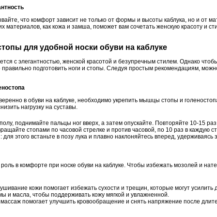
антность
ывайте, что комфорт зависит не только от формы и высоты каблука, но и от ма
х материалов, как кожа и замша, поможет вам сочетать женскую красоту и с
 стопы для удобной носки обуви на каблуке
уется с элегантностью, женской красотой и безупречным стилем. Однако чтобы
 правильно подготовить ноги и стопы. Следуя простым рекомендациям, мож
леностопа
уверенно в обуви на каблуке, необходимо укрепить мышцы стопы и голеносто
низить нагрузку на суставы.
олу, поднимайте пальцы ног вверх, а затем опускайте. Повторяйте 10-15 раз
ращайте стопами по часовой стрелке и против часовой, по 10 раз в каждую ст
для этого встаньте в позу лука и плавно наклоняйтесь вперед, удерживаясь з
 роль в комфорте при носке обуви на каблуке. Чтобы избежать мозолей и нат
ушивание кожи помогает избежать сухости и трещин, которые могут усилить 
мы и масла, чтобы поддерживать кожу мягкой и увлажненной.
массаж помогает улучшить кровообращение и снять напряжение после длит