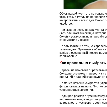
Обувь на каблуке – это не только 
чтобы такие туфли не приносили д
на протяжении всего дня. Важно п
удобство.
При выборе обуви на каблуке, кл
быть слишком высоким, а материал
болей и усталости, но и придаёт у
вашем стиле и осанке.
Не забывайте и о том, как правил
течение дня. Привыкая к обуви на
выбор и осознанный подход помогу
великолепно.
Как правильно выбрать
Первое, на что стоит обратить вн
большие, это может привести к на
передний и задний края обуви не 
Не менее важен и комфорт внутри
фиксировалась на ноге. Плотно си
уверенность в движении.
Подбирая размер обуви на каблук
широким носком, а те, у кого узк
возможность чувствовать себя лег