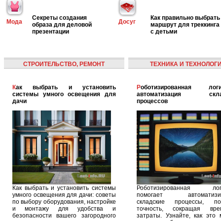
Секреты создания
Как правильно выбрать
Мода
Досуг
образа для деловой
маршрут для треккинга
презентации
с детьми
СТРОИТЕЛЬСТВО, РЕМОНТ
ТЕХНИКА И ТЕХНОЛОГ
Как выбрать и установить
Роботизированная логистика:
системы умного освещения для
автоматизация скла
дачи
процессов
Как выбрать и установить системы
Роботизированная логи
умного освещения для дачи: советы
помогает автоматизир
по выбору оборудования, настройке
складские процессы, п
и монтажу для удобства и
точность, сокращая вр
безопасности вашего загородного
затраты. Узнайте, как это 