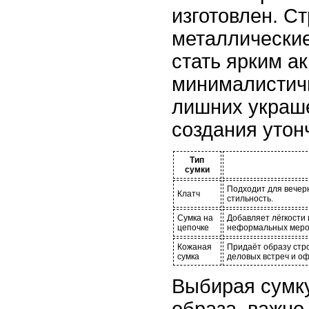
изготовлен. С
металлически
стать ярким а
минималистич
лишних украш
создания утон
Тип
сумки
Подходит для вечерн
Клатч
стильность.
Сумка на
Добавляет лёгкости 
цепочке
неформальных меро
Кожаная
Придаёт образу стро
сумка
деловых встреч и о
Выбирая сумку