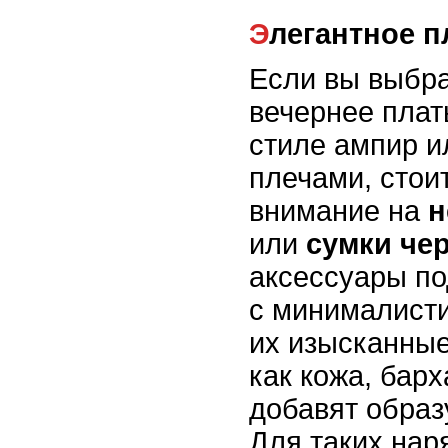
Элегантное 
Если вы выбра
вечернее плат
стиле ампир и
плечами, стои
внимание на
н
или
сумки че
аксессуары по
с минималист
их изысканные
как кожа, барх
добавят образ
Для таких нар