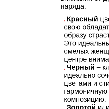
наряда.
Красный
цв
свою обладат
образу страс
Это идеальн
смелых женщи
центре внима
Черный
– кл
идеально соч
цветами и ст
гармоничную 
композицию.
Золотой
ил