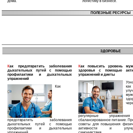
дома.
логистику в бизнесе.
ПОЛЕЗНЫЕ РЕСУРСЫ
ЗДОРОВЬЕ
Как предотвратить заболевания
Как повысить уровень мужского
дыхательных путей с помощью
здоровья с помощью акт
профилактики и дыхательных
упражнений и диеты
упражнений
Узн
Как
как
улу
муж
здо
чер
регулярные упражнен
предотвратить заболевания
сбалансированное питание. П
дыхательных путей с помощью
советы для повышения физич
профилактики и дыхательных
активности и улучш
упражнений
самочувствия.