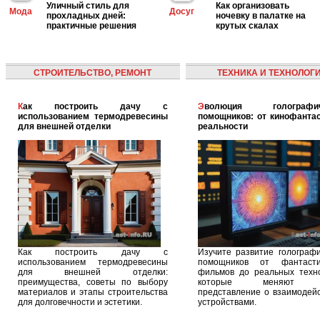
Уличный стиль для
Как организовать
Мода
Досуг
прохладных дней:
ночевку в палатке на
практичные решения
крутых скалах
СТРОИТЕЛЬСТВО, РЕМОНТ
ТЕХНИКА И ТЕХНОЛОГ
Как построить дачу с
Эволюция голографических
использованием термодревесины
помощников: от кинофантас
для внешней отделки
реальности
Как построить дачу с
Изучите развитие голографи
использованием термодревесины
помощников от фантасти
для внешней отделки:
фильмов до реальных техно
преимущества, советы по выбору
которые меняют 
материалов и этапы строительства
представление о взаимодейс
для долговечности и эстетики.
устройствами.