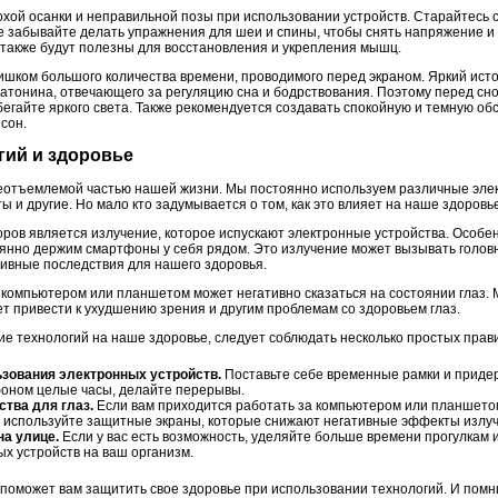
охой осанки и неправильной позы при использовании устройств. Старайтесь 
не забывайте делать упражнения для шеи и спины, чтобы снять напряжение и
также будут полезны для восстановления и укрепления мышц.
шком большого количества времени, проводимого перед экраном. Яркий исто
атонина, отвечающего за регуляцию сна и бодрствования. Поэтому перед сно
егайте яркого света. Также рекомендуется создавать спокойную и темную обс
сон.
гий и здоровье
еотъемлемой частью нашей жизни. Мы постоянно используем различные элек
и другие. Но мало кто задумывается о том, как это влияет на наше здоровье
ров является излучение, которое испускают электронные устройства. Особе
оянно держим смартфоны у себя рядом. Это излучение может вызывать головн
тивные последствия для нашего здоровья.
а компьютером или планшетом может негативно сказаться на состоянии глаз.
ет привести к ухудшению зрения и другим проблемам со здоровьем глаз.
ие технологий на наше здоровье, следует соблюдать несколько простых прав
зования электронных устройств.
Поставьте себе временные рамки и придер
оном целые часы, делайте перерывы.
тва для глаз.
Если вам приходится работать за компьютером или планшето
 используйте защитные экраны, которые снижают негативные эффекты излуч
а улице.
Если у вас есть возможность, уделяйте больше времени прогулкам и
ых устройств на ваш организм.
оможет вам защитить свое здоровье при использовании технологий. И помнит