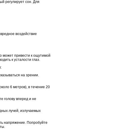
ый регулирует сон. Для
 вредное воздействие
о может привести к ощутимой
дить к усталости глаз.
:
казываться на зрении.
коло 6 метров), в течение 20
е голову вперед и не
дных лучей, излучаемых
ять напряжение. Попробуйте
ты.