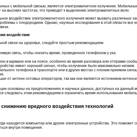
нных с мобильной связью, является электромагнитное излучение. Мобильные 
на высоких частотах, что приводит к выделению электромагнитных волн.
ьное воздействие электромагнитного излучения может вызвать различные заб
проблемы с плодородием. Однако, научные исследования в этой области все 
вязи.
ния воздействия
ной связи на здоровье, следуйте простым рекомендациям:
ромкую связь, чтобы снизить время, проведенное телефоном у уха.
.
н в кармане или на поясе, особенно во время разговора или отправки сооб
тройство имеет хороший сигнал, чтобы излучение было максимально низким.
льного телефона в транспорте или в других местах с плохим приемом сигнал
ия.
ше от антенн сотовых операторов, так как они являются источником интенси
ации основаны на предположениях и научных данных, доступных на данный м
ся следовать этим рекомендациям и ограничить время использования мобиль
о снижению вредного воздействия технологий
где находится компьютер или другие электронные устройства. Это поможет 
аться внутри помещения.