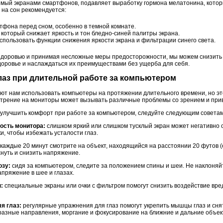
аемый экранами смартфонов, подавляет выработку гормона мелатонина, котор
на сон рекомендуется:
тфона перед сном, особенно в темной комнате.
 который снижает яркость и тон бледно-синей палитры экрана.
спользовать функции снижения яркости экрана и фильтрации синего света.
здоровью и принимая несложные меры предосторожности, мы можем снизить
доровье и наслаждаться их преимуществами без ущерба для себя.
лаз при длительной работе за компьютером
т нам использовать компьютеры на протяжении длительного времени, но эт
отрение на мониторы может вызывать различные проблемы со зрением и приво
 улучшить комфорт при работе за компьютером, следуйте следующим советам
ность монитора:
слишком яркий или слишком тусклый экран может негативно с
, чтобы избежать усталости глаз.
каждые 20 минут смотрите на объект, находящийся на расстоянии 20 футов (о
хнуть и снизить напряжение.
озу:
сидя за компьютером, следите за положением спины и шеи. Не наклоняйт
апряжение в шее и глазах.
:
специальные экраны или очки с фильтром помогут снизить воздействие вре
я глаз:
регулярные упражнения для глаз помогут укрепить мышцы глаз и сн
 разные направления, моргание и фокусирование на ближние и дальние объек