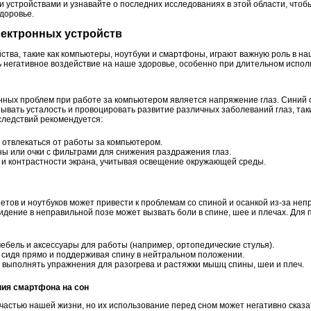
устройствами и узнавайте о последних исследованиях в этой области, чтобы
доровье.
лектронных устройств
тва, такие как компьютеры, ноутбуки и смартфоны, играют важную роль в н
ь негативное воздействие на наше здоровье, особенно при длительном испол
ных проблем при работе за компьютером является напряжение глаз. Синий 
ывать усталость и провоцировать развитие различных заболеваний глаз, таки
следствий рекомендуется:
 отвлекаться от работы за компьютером.
ы или очки с фильтрами для снижения раздражения глаз.
 и контрастности экрана, учитывая освещение окружающей среды.
тов и ноутбуков может привести к проблемам со спиной и осанкой из-за неп
идение в неправильной позе может вызвать боли в спине, шее и плечах. Для
ебель и аксессуары для работы (например, ортопедические стулья).
 сидя прямо и поддерживая спину в нейтральном положении.
 выполнять упражнения для разогрева и растяжки мышц спины, шеи и плеч.
яния смартфона на сон
стью нашей жизни, но их использование перед сном может негативно сказат