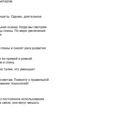
ьютером.
аншеты. Однако, длительное
ная осанка. Когда мы смотрим
цы спины. По мере увеличения
м.
спины и снизят риск развития
 ее прямой и ровной.
ю и спину.
не талии, что уменьшит
советам. Помните о правильной
овании технологий!
х постоянное использование
а связи, они могут мешать