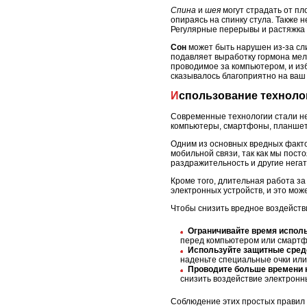
Спина
и
шея
могут страдать от пл
опираясь на спинку стула. Также 
Регулярные перерывы и растяжка 
Сон
может быть нарушен из-за сли
подавляет выработку гормона мел
проводимое за компьютером, и изб
сказывалось благоприятно на ваш 
Использование техноло
Современные технологии стали н
компьютеры, смартфоны, планшеты 
Одним из основных вредных факто
мобильной связи, так как мы пост
раздражительность и другие нега
Кроме того, длительная работа з
электронных устройств, и это мож
Чтобы снизить вредное воздейств
Ограничивайте время исполь
перед компьютером или смартф
Используйте защитные средс
наденьте специальные очки или
Проводите больше времени н
снизить воздействие электронн
Соблюдение этих простых правил п