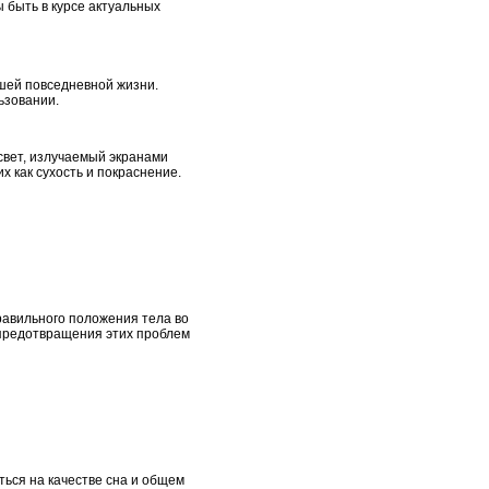
 быть в курсе актуальных
ашей повседневной жизни.
ьзовании.
свет, излучаемый экранами
х как сухость и покраснение.
равильного положения тела во
 предотвращения этих проблем
ься на качестве сна и общем