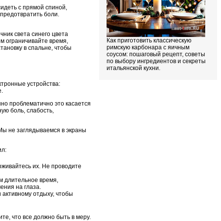
сидеть с прямой спиной,
 предотвратить боли.
чник света синего цвета
Как приготовить классическую
м ограничивайте время,
римскую карбонара с яичным
тановку в спальне, чтобы
соусом: пошаговый рецепт, советы
по выбору ингредиентов и секреты
итальянской кухни.
тронные устройства:
.
нно проблематично это касается
ую боль, слабость,
 Мы не заглядываемся в экраны
ил:
живайтесь их. Не проводите
м длительное время,
ения на глаза.
 активному отдыху, чтобы
е, что все должно быть в меру.