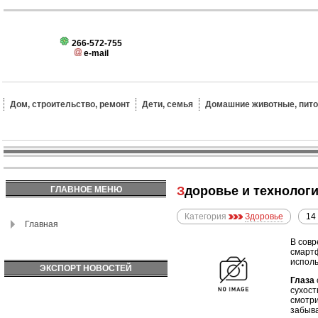
266-572-755
e-mail
Дом, строительство, ремонт
Дети, семья
Домашние животные, пит
Здоровье и технолог
ГЛАВНОЕ МЕНЮ
Категория
Здоровье
14
Главная
В совр
смартф
исполь
ЭКСПОРТ НОВОСТЕЙ
Глаза
сухост
смотри
забыва