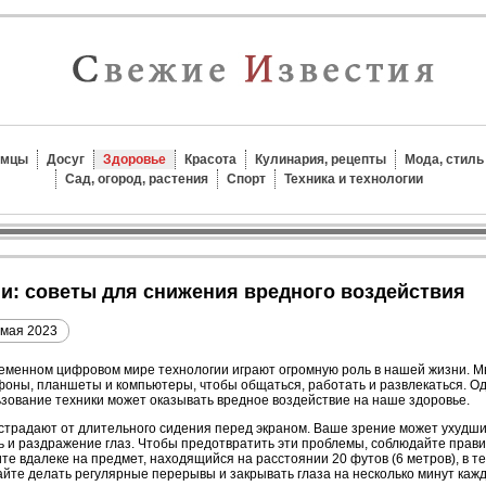
омцы
Досуг
Здоровье
Красота
Кулинария, рецепты
Мода, стиль
Сад, огород, растения
Спорт
Техника и технологии
ии: советы для снижения вредного воздействия
 мая 2023
еменном цифровом мире технологии играют огромную роль в нашей жизни. 
оны, планшеты и компьютеры, чтобы общаться, работать и развлекаться. О
зование техники может оказывать вредное воздействие на наше здоровье.
страдают от длительного сидения перед экраном. Ваше зрение может ухудши
ь и раздражение глаз. Чтобы предотвратить эти проблемы, соблюдайте прави
те вдалеке на предмет, находящийся на расстоянии 20 футов (6 метров), в те
йте делать регулярные перерывы и закрывать глаза на несколько минут каж