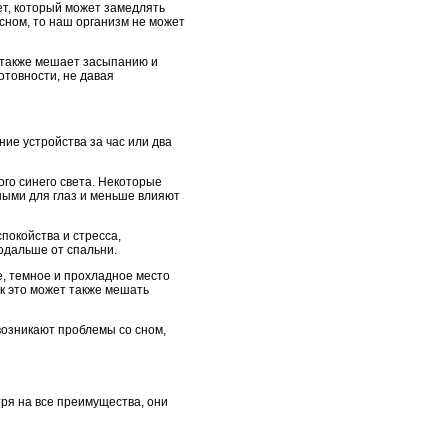
ет, который может замедлять
сном, то наш организм не может
 также мешает засыпанию и
отовности, не давая
ие устройства за час или два
го синего света. Некоторые
ными для глаз и меньше влияют
покойства и стресса,
одальше от спальни.
е, темное и прохладное место
к это может также мешать
возникают проблемы со сном,
ря на все преимущества, они