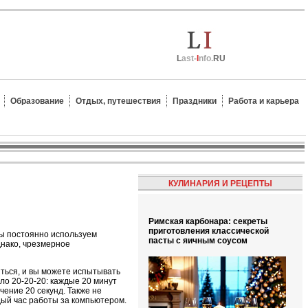
L
ast-
I
nfo.
RU
Образование
Отдых, путешествия
Праздники
Работа и карьера
КУЛИНАРИЯ И РЕЦЕПТЫ
Римская карбонара: секреты
приготовления классической
Мы постоянно используем
пасты с яичным соусом
днако, чрезмерное
ться, и вы можете испытывать
ло 20-20-20: каждые 20 минут
чение 20 секунд. Также не
дый час работы за компьютером.