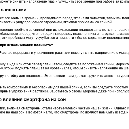
можете снизить напряжение глаз и улучшить свое зрение при работе за комп
 планшетами
т все больше времени, проводимого перед экранами гаджетов, таких как пл
ивести к ряду проблем со здоровьем, включая проблемы со спиной.
новения проблем со спиной при использовании планшета является неправиль
ибаем шею вперед, что приводит к перекосу позвоночника и нагрузке на мыш
 эти проблемы могут усугубиться и привести к более серьезным последствия
й при использовании планшета?
. Частые перерывы и упражнения растяжки помогут снять напряжение с мышц 
нку. Сидя или стоя перед планшетом, следите за положением спины, держите
у, чтобы поднять планшет на уровень глаз, чтобы снизить напряжение на ше
у и стойку для планшета. Это позволит вам держать руки и планшет на уров
ыть комфортным и безопасным для вашей спины, если вы следуете простым 
лярные упражнения растяжки. Заботьтесь о своем здоровье даже при использ
о влияния смартфона на сон
ии, включая смартфоны, стали неотъемлемой частью нашей жизни. Однако и
ие на наш сон. Несмотря на то, что смартфоны позволяют нам быть всегда н