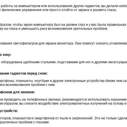
с работы за компьютером или использования других гаджетов, вы делали не
 физические упражнения или просто отойти от экрана и размять глаза.
:
разом, чтобы экран компьютера был на уровне глаз и у вас была правильная
ку на глаза и уменьшить риск возникновения зрительных проблем.
:
ования светофильтров для экрана монитора. Они помогут снизить утомляемос
ю зону:
 оборудована удобными стульями, подставками для ног и другими аксессуара
ование гаджетов перед сном:
ртфоны, планшеты, ноутбуки и другие электронные устройства ближе чем за 
риск возникновения проблем с ним.
офоном для звонков:
ни проводить на телефонных звонках, рекомендуется использовать наушники 
м образом, вы снизите воздействие электромагнитных излучений на голову и
устройств:
иторов, планшетов и смартфонов от пыли и загрязнений. Это не только сдел
 различных проблем с глазами.