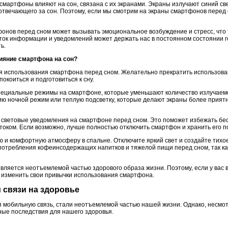
смартфоны влияют на сон, связана с их экранами. Экраны излучают синий св
отвечающего за сон. Поэтому, если мы смотрим на экраны смартфонов перед 
фонов перед сном может вызывать эмоциональное возбуждение и стресс, что
ток информации и уведомлений может держать нас в постоянном состоянии г
ь.
лияние смартфона на сон?
мя использования смартфона перед сном. Желательно прекратить использован
покоиться и подготовиться к сну.
пециальные режимы на смартфоне, которые уменьшают количество излучаемо
 ночной режим или теплую подсветку, которые делают экраны более прият
и световые уведомления на смартфоне перед сном. Это поможет избежать бес
оком. Если возможно, лучше полностью отключить смартфон и хранить его п
ю и комфортную атмосферу в спальне. Отключите яркий свет и создайте тихо
употребления кофеинсодержащих напитков и тяжелой пищи перед сном, так ка
вляется неотъемлемой частью здорового образа жизни. Поэтому, если у вас 
о изменить свои привычки использования смартфона.
 связи на здоровье
 мобильную связь, стали неотъемлемой частью нашей жизни. Однако, несмот
ные последствия для нашего здоровья.