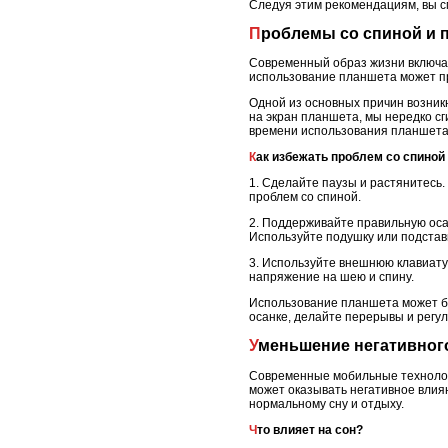
Следуя этим рекомендациям, вы с
Проблемы со спиной и
Современный образ жизни включае
использование планшета может пр
Одной из основных причин возник
на экран планшета, мы нередко сг
времени использования планшета,
Как избежать проблем со спино
1. Сделайте паузы и растянитесь
проблем со спиной.
2. Поддерживайте правильную оса
Используйте подушку или подставк
3. Используйте внешнюю клавиатур
напряжение на шею и спину.
Использование планшета может б
осанке, делайте перерывы и регу
Уменьшение негативног
Современные мобильные технолог
может оказывать негативное влиян
нормальному сну и отдыху.
Что влияет на сон?