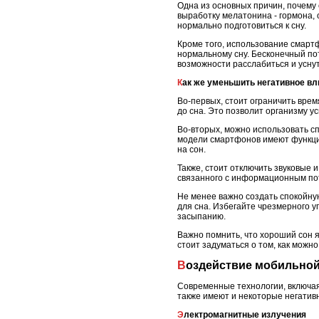
Одна из основных причин, почему 
выработку мелатонина - гормона, 
нормально подготовиться к сну.
Кроме того, использование смарт
нормальному сну. Бесконечный по
возможности расслабиться и уснут
Как же уменьшить негативное в
Во-первых, стоит ограничить вре
до сна. Это позволит организму ус
Во-вторых, можно использовать с
модели смартфонов имеют функцию
на сон.
Также, стоит отключить звуковые 
связанного с информационным пот
Не менее важно создать спокойну
для сна. Избегайте чрезмерного 
засыпанию.
Важно помнить, что хороший сон я
стоит задуматься о том, как можн
Воздействие мобильной
Современные технологии, включая
также имеют и некоторые негатив
Электромагнитные излучения