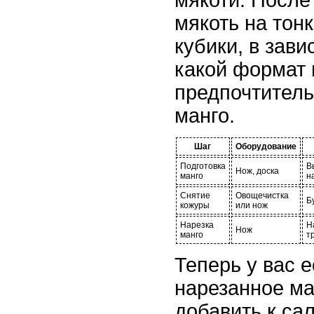
мякоти. После
мякоть на тон
кубики, в зави
какой формат 
предпочтитель
манго.
Шаг
Оборудование
Подготовка
В
Нож, доска
манго
н
Снятие
Овощечистка
Б
кожуры
или нож
Нарезка
Н
Нож
манго
т
Теперь у вас 
нарезанное ма
добавить к сал