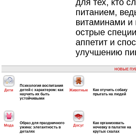
для тех, кто с
питанием, ведь
витаминами и 
острые специ
аппетит и спо
улучшению пи
НОВЫЕ ПУ
Психология воспитания
детей с характером: как
Как отучить собаку
Дети
Животные
научить их быть
прыгать на людей
устойчивыми
Образ для праздничного
Как организовать
Мода
Досуг
ужина: элегантность в
ночевку в палатке на
деталях
крутых скалах