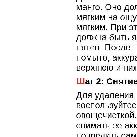
манго. Оно до
мягким на ощу
мягким. При э
должна быть я
пятен. После т
помыто, аккур
верхнюю и ни
Шаг 2: Снят
Для удаления
воспользуйтес
овощечисткой.
снимать ее ак
повредить сам