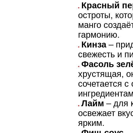
Красный пе
остроты, кото
манго создаё
гармонию.
Кинза
– при
свежесть и п
Фасоль зел
хрустящая, о
сочетается с
ингредиентам
Лайм
– для 
освежает вкус
ярким.
Фиш-соус
– 