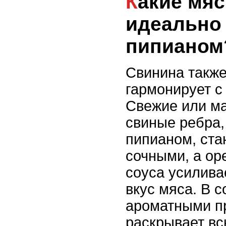
Какие мясные блюда
идеально 
пипианом
Свинина такж
гармонирует с
Свежие или м
свиные ребра,
пипианом, ста
сочными, а ор
соуса усилива
вкус мяса. В с
ароматными п
раскрывает вс