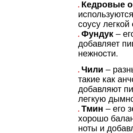
Кедровые о
используются
соусу легкой
Фундук
– ег
добавляет пи
нежности.
Чили
– разн
такие как анч
добавляют пи
легкую дымно
Тмин
– его 
хорошо бала
ноты и добавл