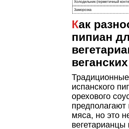
Холодильник (герметичный конт
Заморозка
Как разнообразить
пипиан д
вегетариа
вегански
Традиционные
испанского пип
орехового соус
предполагают 
мяса, но это н
вегетарианцы 