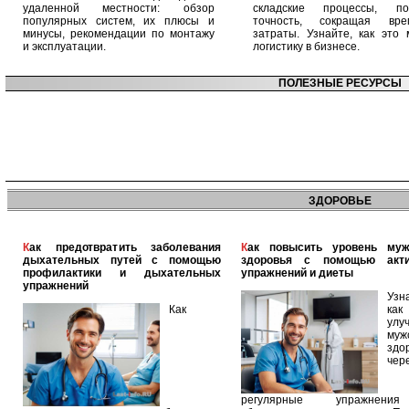
удаленной местности: обзор
складские процессы, п
популярных систем, их плюсы и
точность, сокращая вр
минусы, рекомендации по монтажу
затраты. Узнайте, как это 
и эксплуатации.
логистику в бизнесе.
ПОЛЕЗНЫЕ РЕСУРСЫ
ЗДОРОВЬЕ
Как предотвратить заболевания
Как повысить уровень мужского
дыхательных путей с помощью
здоровья с помощью акт
профилактики и дыхательных
упражнений и диеты
упражнений
Узн
Как
как
улу
муж
здо
чер
регулярные упражнен