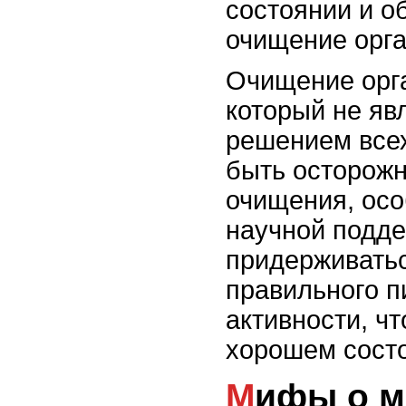
состоянии и о
очищение орга
Очищение орга
который не яв
решением всех
быть осторож
очищения, осо
научной подде
придерживатьс
правильного п
активности, ч
хорошем сост
Мифы о методах очищения