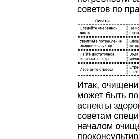
советов по пр
Советы
Следуйте умеренной
Не и
диете
пита
Увеличьте потребление
Овощ
овощей и фруктов
кото
Пейте достаточное
Вода 
количество воды
моче
Стрес
Избегайте стресса
поэт
Итак, очищени
может быть по
аспекты здоро
советам специ
началом очищ
проконсультир