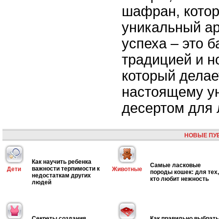
шафран, кото
уникальный ар
успеха – это 
традицией и н
который делае
настоящему у
десертом для
НОВЫЕ ПУ
Как научить ребенка
Самые ласковые
важности терпимости к
Дети
Животные
породы кошек: для тех,
недостаткам других
кто любит нежность
людей
Секреты создания
Как правильно выбрать