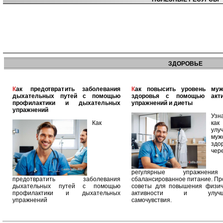
ЗДОРОВЬЕ
Как предотвратить заболевания
Как повысить уровень мужского
дыхательных путей с помощью
здоровья с помощью акт
профилактики и дыхательных
упражнений и диеты
упражнений
Узн
Как
как
улу
муж
здо
чер
регулярные упражнен
предотвратить заболевания
сбалансированное питание. П
дыхательных путей с помощью
советы для повышения физич
профилактики и дыхательных
активности и улучш
упражнений
самочувствия.