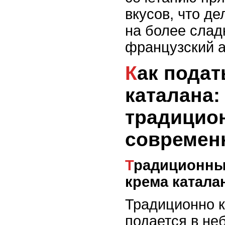
вкусов, что д
на более слад
французский а
Как подать крем
каталана:
традицио
современ
Традиционные способы подачи
крема катала
Традиционно к
подается в не