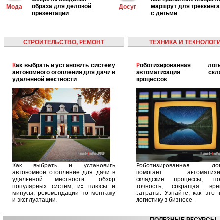
образа для деловой
маршрут для треккинга
Мода
Досуг
презентации
с детьми
СТРОИТЕЛЬСТВО, РЕМОНТ
ТЕХНИКА И ТЕХНОЛОГ
Как выбрать и установить систему
Роботизированная логистика:
автономного отопления для дачи в
автоматизация скла
удаленной местности
процессов
Как выбрать и установить
Роботизированная логи
автономное отопление для дачи в
помогает автоматизир
удаленной местности: обзор
складские процессы, п
популярных систем, их плюсы и
точность, сокращая вр
минусы, рекомендации по монтажу
затраты. Узнайте, как это 
и эксплуатации.
логистику в бизнесе.
ПОЛЕЗНЫЕ РЕСУРСЫ