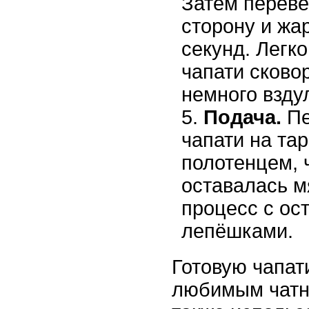
Затем переве
сторону и жа
секунд. Легк
чапати сково
немного взду
Подача.
Пе
чапати на тар
полотенцем, 
оставалась м
процесс с ос
лепёшками.
Готовую чапат
любимым чатни