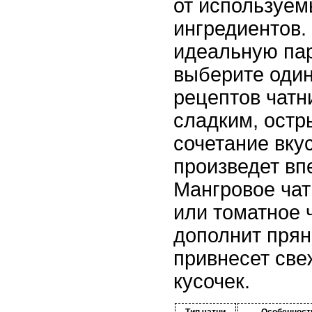
от используем
ингредиентов.
идеальную пар
выберите один
рецептов чатн
сладким, остр
сочетание вку
произведет вп
Мангровое чат
или томатное 
дополнит прян
привнесет све
кусочек.
Тип чатни
Особенност