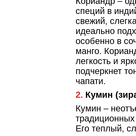
Кориандр – од
специй в индий
свежий, слегк
идеально подх
особенно в со
манго. Кориан
легкость и ярк
подчеркнет то
чапати.
2. Кумин (зир
Кумин – неотъ
традиционных 
Его теплый, с