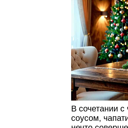
В сочетании с
соусом, чапат
нечто соверше