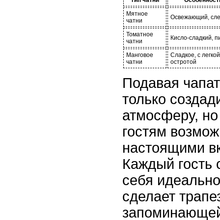
Мятное
Освежающий, сле
чатни
Томатное
Кисло-сладкий, 
чатни
Манговое
Сладкое, с легко
чатни
остротой
Подавая чапат
только создад
атмосферу, но
гостям возмож
настоящими в
Каждый гость 
себя идеально
сделает трапе
запоминающей