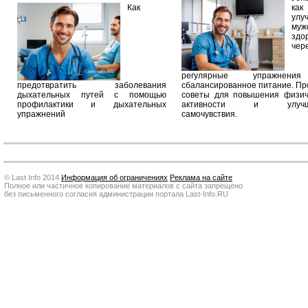
Как
как
улу
муж
здо
чер
регулярные упражнен
предотвратить заболевания
сбалансированное питание. П
дыхательных путей с помощью
советы для повышения физич
профилактики и дыхательных
активности и улучш
упражнений
самочувствия.
© Last Info 2014
Информация об ограничениях
Реклама на сайте
Полное или частичное копирование материалов с сайта запрещено
без письменного согласия администрации портала Last-Info.RU