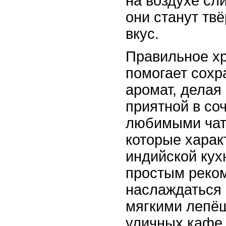
на воздухе сл
они станут тв
вкус.
Правильное хр
помогает сохр
аромат, делая
приятной в со
любимыми чат
которые харак
индийской кух
простым реко
наслаждаться
мягкими лепёш
уличных кафе,