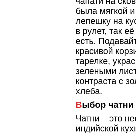
чапати на ско
была мягкой и
лепешку на ку
в рулет, так е
есть. Подавай
красивой корз
тарелке, укра
зелеными лис
контраста с з
хлеба.
Выбор чатни
Чатни – это н
индийской кухн