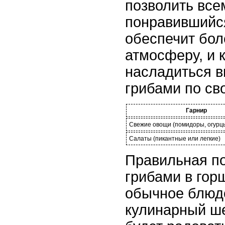
позволить все
понравившийся
обеспечит бо
атмосферу, и 
насладиться в
грибами по св
Гарнир
Свежие овощи (помидоры, огурцы
Салаты (пикантные или легкие)
Правильная по
грибами в гор
обычное блюд
кулинарный ше