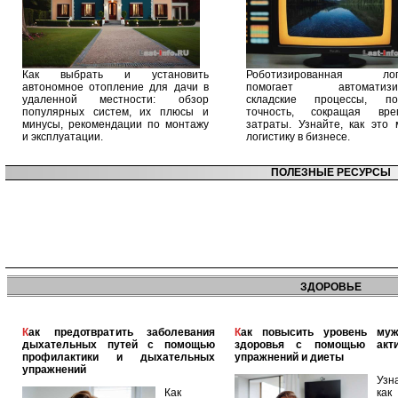
Как выбрать и установить
Роботизированная логи
автономное отопление для дачи в
помогает автоматизир
удаленной местности: обзор
складские процессы, п
популярных систем, их плюсы и
точность, сокращая вр
минусы, рекомендации по монтажу
затраты. Узнайте, как это 
и эксплуатации.
логистику в бизнесе.
ПОЛЕЗНЫЕ РЕСУРСЫ
ЗДОРОВЬЕ
Как предотвратить заболевания
Как повысить уровень мужского
дыхательных путей с помощью
здоровья с помощью акт
профилактики и дыхательных
упражнений и диеты
упражнений
Узн
Как
как