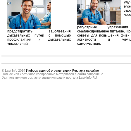
улу
муж
здо
чер
регулярные упражнен
предотвратить заболевания
сбалансированное питание. П
дыхательных путей с помощью
советы для повышения физич
профилактики и дыхательных
активности и улучш
упражнений
самочувствия.
© Last Info 2014
Информация об ограничениях
Реклама на сайте
Полное или частичное копирование материалов с сайта запрещено
без письменного согласия администрации портала Last-Info.RU