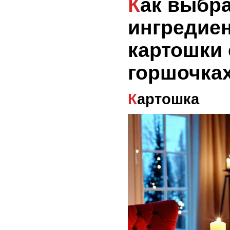
Как выбрать
ингредие
картошки 
горшочка
Картошка