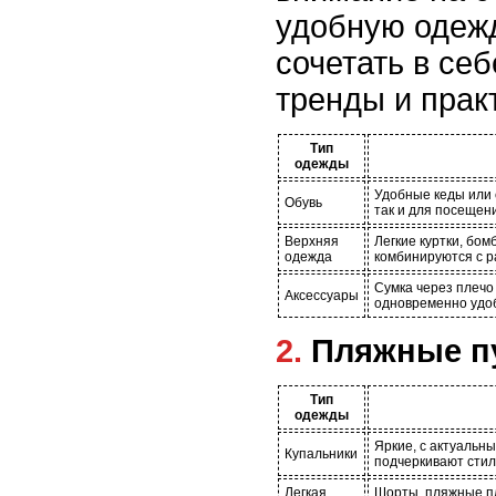
удобную одежд
сочетать в се
тренды и прак
Тип
одежды
Удобные кеды или 
Обувь
так и для посещен
Верхняя
Легкие куртки, бом
одежда
комбинируются с 
Сумка через плечо
Аксессуары
одновременно удоб
2. Пляжные 
Тип
одежды
Яркие, с актуальны
Купальники
подчеркивают стил
Легкая
Шорты, пляжные пл