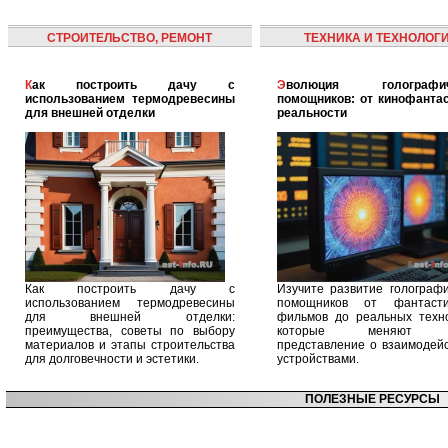
СТРОИТЕЛЬСТВО, РЕМОНТ
ТЕХНИКА И ТЕХНОЛОГ
Как построить дачу с
Эволюция голографических
использованием термодревесины
помощников: от кинофантас
для внешней отделки
реальности
Как построить дачу с
Изучите развитие голографи
использованием термодревесины
помощников от фантасти
для внешней отделки:
фильмов до реальных техно
преимущества, советы по выбору
которые меняют 
материалов и этапы строительства
представление о взаимодейс
для долговечности и эстетики.
устройствами.
ПОЛЕЗНЫЕ РЕСУРСЫ