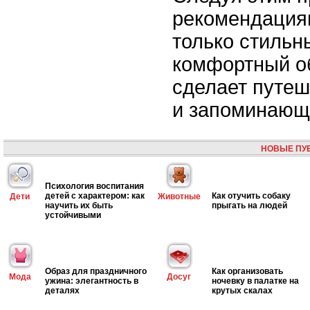
рекомендациям
только стильны
комфортный об
сделает путе
и запоминающ
НОВЫЕ ПУ
Психология воспитания
детей с характером: как
Как отучить собаку
Дети
Животные
научить их быть
прыгать на людей
устойчивыми
Образ для праздничного
Как организовать
Мода
Досуг
ужина: элегантность в
ночевку в палатке на
деталях
крутых скалах