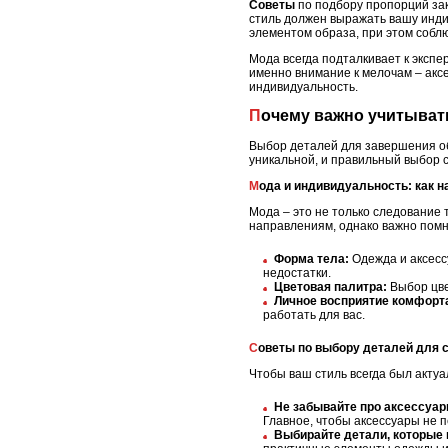
Советы
по подбору пропорций зак
стиль должен выражать вашу инди
элементом образа, при этом собл
Мода всегда подталкивает к экспе
именно внимание к мелочам – акс
индивидуальность.
Почему важно учитыва
Выбор деталей для завершения об
уникальной, и правильный выбор с
Мода и индивидуальность: как н
Мода – это не только следование
направлениям, однако важно помни
Форма тела:
Одежда и аксесс
недостатки.
Цветовая палитра:
Выбор цве
Личное восприятие комфорт
работать для вас.
Советы по выбору деталей для 
Чтобы ваш стиль всегда был акту
Не забывайте про аксессуар
Главное, чтобы аксессуары не п
Выбирайте детали, которые 