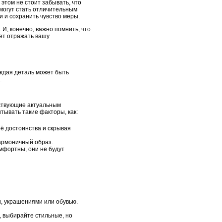
этом не стоит забывать, что
могут стать отличительным
 и сохранить чувство меры.
И, конечно, важно помнить, что
ет отражать вашу
ждая деталь может быть
.
тствующие актуальным
тывать такие факторы, как:
ё достоинства и скрывая
гармоничный образ.
мфортны, они не будут
, украшениями или обувью.
, выбирайте стильные, но