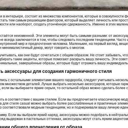
ли в интерьере, состоит из множества компонентов, которые в совокупности
стать тем самым решающим фактором, который выделяет личность или простр
ркости или наоборот, создать утончённую сдержанность. Именно в этих мален
стаётся неизменной. Эти элементы могут быть самыми разными: от аксессуар
 не всегда заключается в том, чтобы следовать последним тенденциям. Часто
нутренний мир и предпочтения человека. Маленькие, на первый взгляд, вещи
 минималистичный декор, могут говорить о многом.
читывать, как они будут сочетаться с общим образом. Не стоит забывать, что
бирать такие акценты, которые помогают раскрыть вашу личность. Эти совет
 уникальные, завершённые образы, которые будут отражать вашу индивидуаль
ть аксессуары для создания гармоничного стиля
лись с остальными элементами вашего гардероба, следует учитывать несколь
ом множеством деталей. Лучше выбрать несколько аксессуаров, которые гарм
, если вы выбираете яркие серьги, то остальной образ можно сделать более
ть в соответствии с вашим стилем. Если вы предпочитаете классическую мод
 а для стиля casual можно выбрать более расслабленные и практичные элеме
ко соответствовали модным тенденциям, но и подчеркивали вашу личную иден
амму. Если вы выбрали яркий наряд, аксессуары можно подобрать в нейтральн
наряд выдержан в пастельных оттенках, аксессуары могут стать ярким акцентом
ании общего впечатления от образа