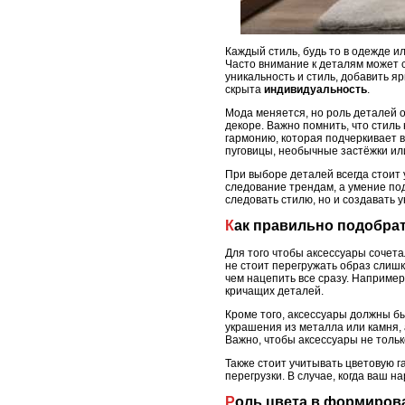
Каждый стиль, будь то в одежде и
Часто внимание к деталям может 
уникальность и стиль, добавить я
скрыта
индивидуальность
.
Мода меняется, но роль деталей о
декоре. Важно помнить, что стиль
гармонию, которая подчеркивает в
пуговицы, необычные застёжки или
При выборе деталей всегда стоит у
следование трендам, а умение под
следовать стилю, но и создавать
Как правильно подобра
Для того чтобы аксессуары сочета
не стоит перегружать образ слишк
чем нацепить все сразу. Например
кричащих деталей.
Кроме того, аксессуары должны бы
украшения из металла или камня,
Важно, чтобы аксессуары не толь
Также стоит учитывать цветовую г
перегрузки. В случае, когда ваш 
Роль цвета в формиров