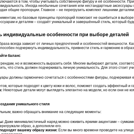
лючаются в том, чтобы учитывать собственную фигуру и её особенности. При 
видуальность. Иногда необычные сочетания или нестандартные аксессуары 
юдая общие пропорции. Главное – не перегрузить комплект лишними деталями
риментам, но базовые принципы пропорций помогают не ошибиться в выборе. 
ессуарам и деталям – создаёт уникальный и завершённый стиль, который буд
ть индивидуальные особенности при выборе деталей
раза всегда зависит от личных предпочтений и особенностей внешности. Ка
пособен подчеркнуть индивидуальность, привнести стиль и гармонию в образ
айти баланс
 трендам, но и возможность выразить себя. Многие выбирают детали, соотве
ть, что стиль должен подчеркивать личную уникальность. Для этого стоит учи
уары должны гармонично сочетаться с особенностями фигуры, подчеркивая е
тов, которые подходят к цвету кожи и волос, поможет создать эффектный и 
а:
Некоторые детали могут выглядеть элегантно на модели, но если они не ко
создания уникального стиля
альным, важно обращать внимание на следующие моменты:
ы:
Даже минималистичный наряд можно оживить яркими акцентами – сумками
ерегружали образ, а дополняли его.
подходят вашему образу жизни:
Если вы много времени проводите на улице