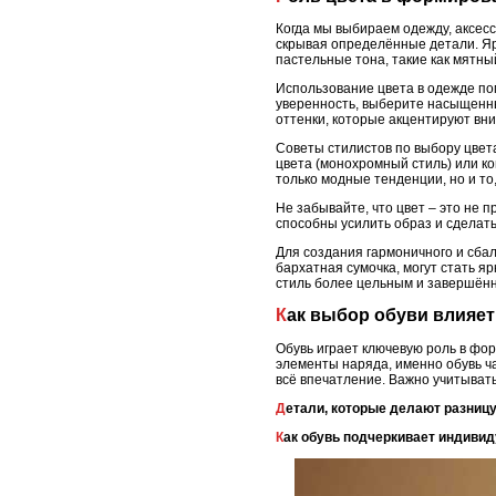
Когда мы выбираем одежду, аксесс
скрывая определённые детали. Ярк
пастельные тона, такие как мятны
Использование цвета в одежде пом
уверенность, выберите насыщенны
оттенки, которые акцентируют вн
Советы стилистов по выбору цвет
цвета (монохромный стиль) или к
только модные тенденции, но и то,
Не забывайте, что цвет – это не
способны усилить образ и сделат
Для создания гармоничного и сбал
бархатная сумочка, могут стать я
стиль более цельным и завершён
Как выбор обуви влияе
Обувь играет ключевую роль в фо
элементы наряда, именно обувь ч
всё впечатление. Важно учитывать
Детали, которые делают разниц
Как обувь подчеркивает индиви