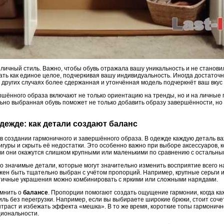
 личный стиль. Важно, чтобы обувь отражала вашу уникальность и не станов
ть как единое целое, подчеркивая вашу индивидуальность. Иногда достаточн
 других случаях более сдержанная и утончённая модель подчеркнёт ваш вкус 
ршённого образа включают не только ориентацию на тренды, но и на личные
ьно выбранная обувь поможет не только добавить образу завершённости, но
одежде: как детали создают баланс
в создании гармоничного и завершённого образа. В одежде каждую деталь ва
гуры и скрыть её недостатки. Это особенно важно при выборе аксессуаров, к
если они окажутся слишком крупными или маленькими по сравнению с остальн
но значимые детали, которые могут значительно изменить восприятие всего н
лжен быть тщательно выбран с учётом пропорций. Например, крупные серьги 
стичные украшения можно комбинировать с яркими или сложными нарядами.
омнить о
балансе
. Пропорции помогают создать ощущение гармонии, когда ка
ль без перегрузки. Например, если вы выбираете широкие брюки, стоит соче
нтраст и избежать эффекта «мешка». В то же время, короткие топы гармоничн
циональности.