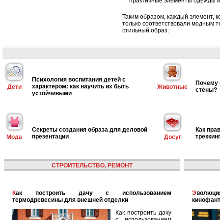
практичные элементы одежды и
Таким образом, каждый элемент, 
только соответствовали модным т
стильный образ.
Психология воспитания детей с
Почему 
характером: как научить их быть
Дети
Животные
стены?
устойчивыми
Секреты создания образа для деловой
Как пра
презентации
треккин
Мода
Досуг
СТРОИТЕЛЬСТВО, РЕМОНТ
Как построить дачу с использованием
Эволюция голографических помощников: от
термодревесины для внешней отделки
кинофант
Как построить дачу
с использованием