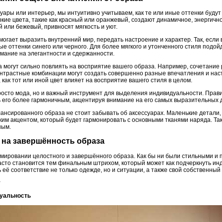
уары или интерьер, мы интуитивно учитываем, как те или иные оттенки будут
ие цвета, такие как красный или оранжевый, создают динамичное, энергичное
й или бежевый, привносят мягкость и уют.
огает выразить внутренний мир, передать настроение и характер. Так, если 
е оттенки синего или черного. Для более мягкого и утонченного стиля подо
имание на элегантности и сдержанности.
а могут сильно повлиять на восприятие вашего образа. Например, сочетание
онтрастные комбинации могут создать совершенно разные впечатления и нас
 как тот или иной цвет влияет на восприятие вашего стиля в целом.
 просто мода, но и важный инструмент для выделения индивидуальности. Пра
ь его более гармоничным, акцентируя внимание на его самых выразительных 
ансированного образа не стоит забывать об аксессуарах. Маленькие детали,
рким акцентом, который будет гармонировать с основными тканями наряда. Та
ным.
т на завершённость образа
рмировании целостного и завершённого образа. Как бы ни были стильными 
асто становится тем финальным штрихом, который может как подчеркнуть инд
 её соответствие не только одежде, но и ситуации, а также свой собственный 
у
дуальность