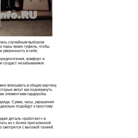
илась случайным выбором.
о пары ярких туфель, чтобы
и уверенность в себе.
 предпочтения, комфорт и
 и создаст незабываемое
жно вписывать в общую картину,
оторые могут как подчеркнуть
ыми элементами гардероба.
аряда. Сумка, часы, украшения
идеально подойдут к простому
ждая деталь «работает» в
тать их с более приталенной
о смотрятся с высокой талией,