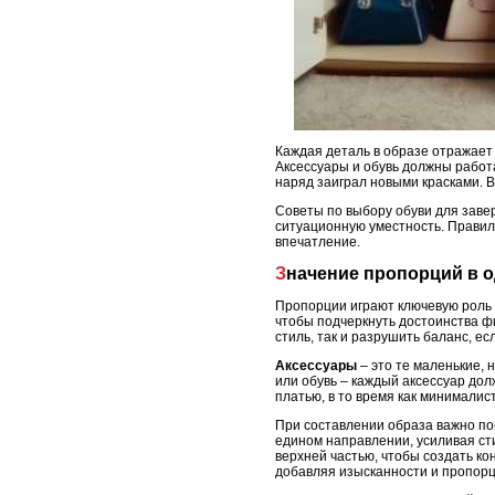
Каждая деталь в образе отражает
Аксессуары и обувь должны работа
наряд заиграл новыми красками. В
Советы по выбору обуви для заве
ситуационную уместность. Правил
впечатление.
Значение пропорций в 
Пропорции играют ключевую роль 
чтобы подчеркнуть достоинства фи
стиль, так и разрушить баланс, 
Аксессуары
– это те маленькие, 
или обувь – каждый аксессуар до
платью, в то время как минимали
При составлении образа важно п
едином направлении, усиливая сти
верхней частью, чтобы создать ко
добавляя изысканности и пропор