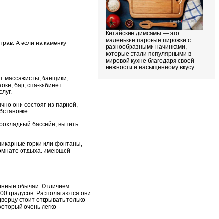
Китайские димсамы — это
маленькие паровые пирожки с
рав. А если на каменку
разнообразными начинками,
которые стали популярными в
мировой кухне благодаря своей
нежности и насыщенному вкусу.
т массажисты, банщики,
ке, бар, спа-кабинет.
луг.
чно они состоят из парной,
бстановке.
прохладный бассейн, выпить
 шикарные горки или фонтаны,
 комнате отдыха, имеющей
ринные обычаи. Отличием
00 градусов. Располагаются они
дверцу стоит открывать только
который очень легко