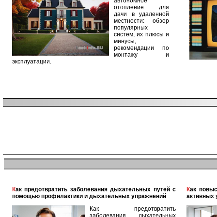
автономное
отопление для
дачи в удаленной
местности: обзор
популярных
систем, их плюсы и
минусы,
рекомендации по
монтажу и
эксплуатации.
Как предотвратить заболевания дыхательных путей с
Как повысить уровень мужского здоровья с помощью
помощью профилактики и дыхательных упражнений
активных 
Как предотвратить
заболевания дыхательных