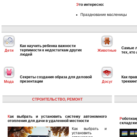
Это интересно:
Празднование масленицы
Как научить ребенка важности
Самые л
терпимости к недостаткам других
Дети
Животные
тех, кто
людей
Секреты создания образа для деловой
Как пра
презентации
треккин
Мода
Досуг
СТРОИТЕЛЬСТВО, РЕМОНТ
Как выбрать и установить систему автономного
Роботизированная логистика: автоматизация
отопления для дачи в удаленной местности
складски
Как выбрать и
установить