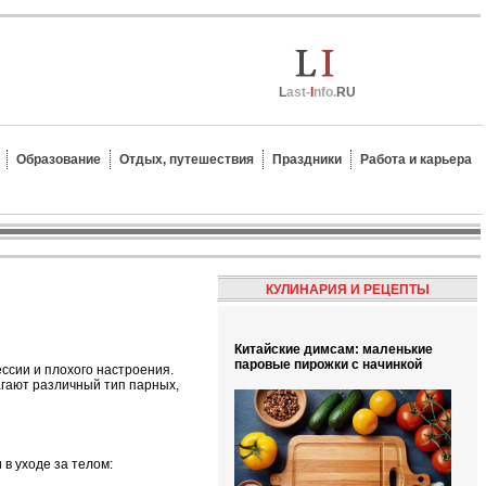
L
ast-
I
nfo.
RU
Образование
Отдых, путешествия
Праздники
Работа и карьера
КУЛИНАРИЯ И РЕЦЕПТЫ
Китайские димсам: маленькие
паровые пирожки с начинкой
ссии и плохого настроения.
гают различный тип парных,
 в уходе за телом: