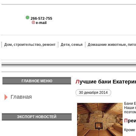
266-572-755
e-mail
Дом, строительство, ремонт
Дети, семья
Домашние животные, пит
Лучшие бани Екатери
ГЛАВНОЕ МЕНЮ
30 декабря 2014
Главная
Бани Е
Наши п
поэтом
ЭКСПОРТ НОВОСТЕЙ
Пр
Кроме 