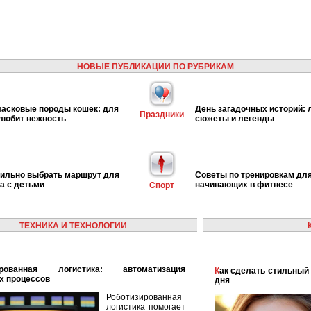
НОВЫЕ ПУБЛИКАЦИИ ПО РУБРИКАМ
асковые породы кошек: для
День загадочных историй:
Праздники
 любит нежность
сюжеты и легенды
вильно выбрать маршрут для
Советы по тренировкам дл
га с детьми
начинающих в фитнесе
Спорт
ТЕХНИКА И ТЕХНОЛОГИИ
Как сделать стильный и модный макияж для каждого
х процессов
дня
Роботизированная
логистика помогает