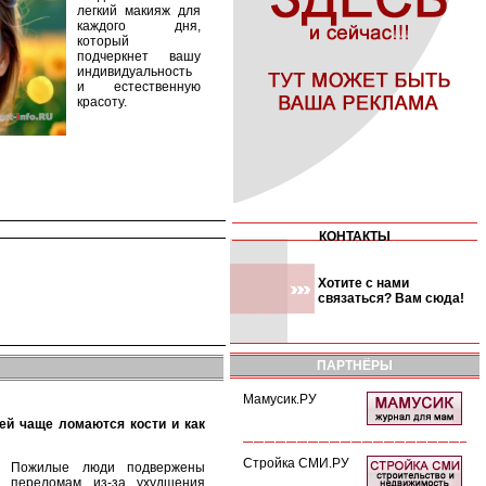
легкий макияж для
каждого дня,
который
подчеркнет вашу
индивидуальность
и естественную
красоту.
КОНТАКТЫ
Хотите с нами
связаться? Вам сюда!
ПАРТНЁРЫ
Мамусик.РУ
Стройка СМИ.РУ
Пожилые люди подвержены
переломам из-за ухудшения