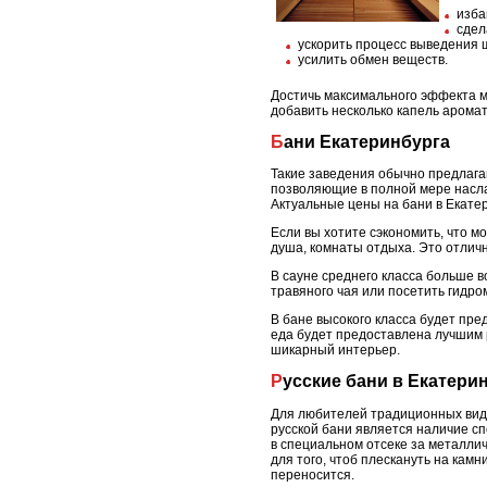
изба
сдел
ускорить процесс выведения ш
усилить обмен веществ.
Достичь максимального эффекта м
добавить несколько капель арома
Бани Екатеринбурга
Такие заведения обычно предлага
позволяющие в полной мере наслад
Актуальные цены на бани в Екатер
Если вы хотите сэкономить, что м
душа, комнаты отдыха. Это отличн
В сауне среднего класса больше 
травяного чая или посетить гидр
В бане высокого класса будет пр
еда будет предоставлена лучшим 
шикарный интерьер.
Русские бани в Екатери
Для любителей традиционных видо
русской бани является наличие сп
в специальном отсеке за металлич
для того, чтоб плескануть на кам
переносится.