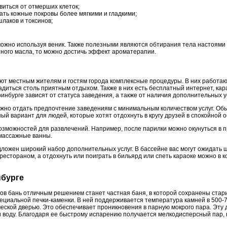
виться от отмерших клеток;
ать кожные покровы более мягкими и гладкими;
лаков и токсинов;
ожно используя веник. Также полезными являются обтирания тела настоями т
тного масла, то можно достичь эффект ароматерапии.
ют местным жителям и гостям города комплексные процедуры. В них работаю
иться столь приятным отдыхом. Также в них есть бесплатный интернет, карао
инбурге зависят от статуса заведения, а также от наличия дополнительных ус
ожно отдать предпочтение заведениям с минимальным количеством услуг. Обы
ый вариант для людей, которые хотят отдохнуть в кругу друзей в спокойной о
возможностей для развлечений. Например, после парилки можно окунуться в 
омассажные ванны.
едложен широкий набор дополнительных услуг. В бассейне вас могут ожидать
рестораном, а отдохнуть или поиграть в бильярд или спеть караоке можно в
нбурге
в бань отличным решением станет частная баня, в которой сохранены ста
ециальной печки-каменки. В ней поддерживается температура камней в 500-7
еской дверью. Это обеспечивает проникновения в парную мокрого пара. Эту 
ни воду. Благодаря ее быстрому испарению получается мелкодисперсный пар, 