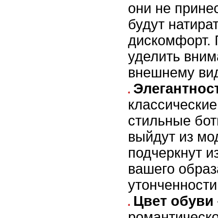
они не прине
будут натира
дискомфорт. 
уделить вним
внешнему вид
Элегантност
классические
стильные бот
выйдут из мо
подчеркнут и
вашего образ
утонченности
Цвет обуви
романтическо