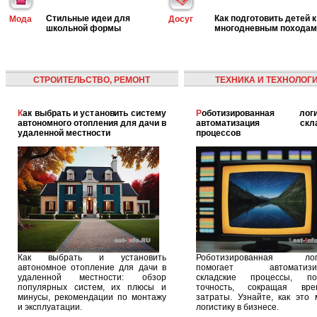
Стильные идеи для
Как подготовить детей к
Мода
Досуг
школьной формы
многодневным походам
СТРОИТЕЛЬСТВО, РЕМОНТ
ТЕХНИКА И ТЕХНОЛОГ
Как выбрать и установить систему
Роботизированная логистика:
автономного отопления для дачи в
автоматизация скла
удаленной местности
процессов
Как выбрать и установить
Роботизированная логи
автономное отопление для дачи в
помогает автоматизир
удаленной местности: обзор
складские процессы, п
популярных систем, их плюсы и
точность, сокращая вр
минусы, рекомендации по монтажу
затраты. Узнайте, как это 
и эксплуатации.
логистику в бизнесе.