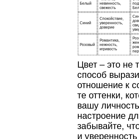
Белый
невинность,
под
свежесть
Бел
Син
Спокойствие,
дов
Синий
уверенность,
сви
доверие
уве
Роз
Романтика,
жен
Розовый
нежность,
ром
игривость
пер
Цвет – это не 
способ вырази
отношение к 
те оттенки, к
вашу личность
настроение дл
забывайте, чт
и уверенность 