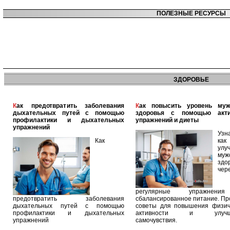
ПОЛЕЗНЫЕ РЕСУРСЫ
ЗДОРОВЬЕ
Как предотвратить заболевания
Как повысить уровень мужского
дыхательных путей с помощью
здоровья с помощью акт
профилактики и дыхательных
упражнений и диеты
упражнений
Узн
Как
как
улу
муж
здо
чер
регулярные упражнен
предотвратить заболевания
сбалансированное питание. П
дыхательных путей с помощью
советы для повышения физич
профилактики и дыхательных
активности и улучш
упражнений
самочувствия.