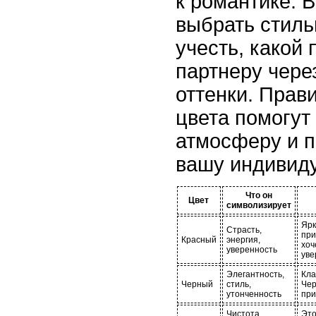
к романтике. 
выбрать стиль
учесть, какой
партнеру чер
оттенки. Прав
цвета помогут
атмосферу и 
вашу индивиду
Что он
Цвет
символизирует
Ярк
Страсть,
при
Красный
энергия,
хоч
уверенность
уве
Элегантность,
Кла
Черный
стиль,
Чер
утонченность
при
Чистота,
Это