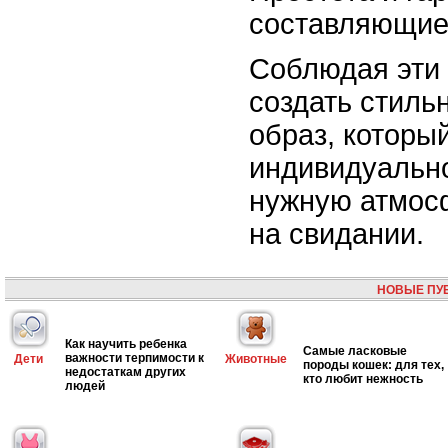
составляющие
Соблюдая эти 
создать стиль
образ, которы
индивидуально
нужную атмос
на свидании.
НОВЫЕ ПУ
Как научить ребенка
Самые ласковые
важности терпимости к
Дети
Животные
породы кошек: для тех,
недостаткам других
кто любит нежность
людей