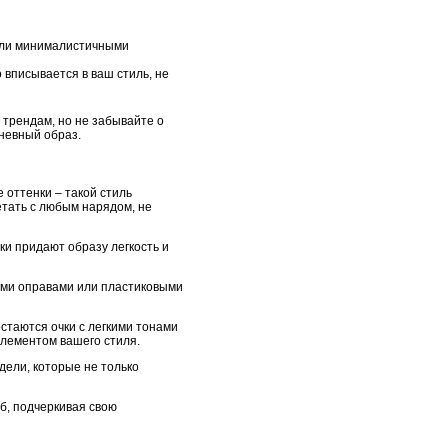
 или минималистичными
 вписывается в ваш стиль, не
 трендам, но не забывайте о
дневный образ.
оттенки – такой стиль
тать с любым нарядом, не
ки придают образу легкость и
кими оправами или пластиковыми
остаются очки с легкими тонами
элементом вашего стиля.
дели, которые не только
б, подчеркивая свою