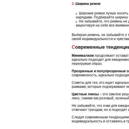
3. Ширина ремня
Широкие ремни лучше носить 
нарядами. Подбирайте ширину 
Не забывайте, что ремень не 
акцентируя на себе все внимани
Выбирая ремень, не забывайте о т
своей индивидуальности и чувств
Современные тенденци
Минимализм
продолжает оставать
идеально подходит для ежедневно
перегружая образ.
Прозрачные и полупрозрачные 
современность, идеально подходя к
Советы для тех, кто ищет идеаль
рамками, которые подчеркивают ин
Цветные линзы
– это смелое реше
линз, такими как розовый, зелены
Не забывайте, что очки для ежедн
отвечают трендам, но и подходят
Следуя современным тенденциям, 
индивидуальность и оставаясь в т