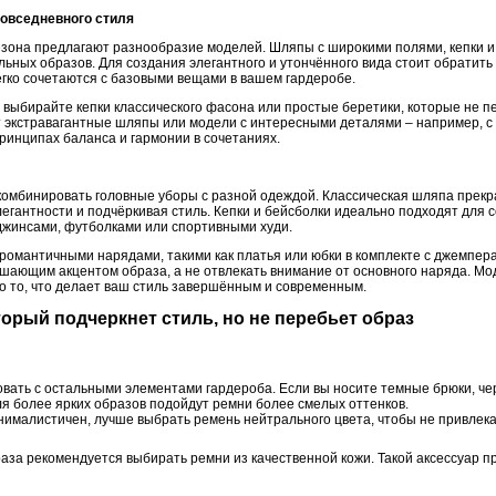
повседневного стиля
сезона предлагают разнообразие моделей. Шляпы с широкими полями, кепки 
льных образов. Для создания элегантного и утончённого вида стоит обратит
егко сочетаются с базовыми вещами в вашем гардеробе.
 выбирайте кепки классического фасона или простые беретики, которые не п
 экстравагантные шляпы или модели с интересными деталями – например, с
ринципах баланса и гармонии в сочетаниях.
мбинировать головные уборы с разной одеждой. Классическая шляпа прекра
егантности и подчёркивая стиль. Кепки и бейсболки идеально подходят для 
с джинсами, футболками или спортивными худи.
романтичными нарядами, такими как платья или юбки в комплекте с джемпера
ршающим акцентом образа, а не отвлекать внимание от основного наряда. Мо
то то, что делает ваш стиль завершённым и современным.
торый подчеркнет стиль, но не перебьет образ
вать с остальными элементами гардероба. Если вы носите темные брюки, ч
я более ярких образов подойдут ремни более смелых оттенков.
нималистичен, лучше выбрать ремень нейтрального цвета, чтобы не привлек
раза рекомендуется выбирать ремни из качественной кожи. Такой аксессуар 