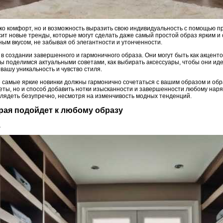
ько комфорт, но и возможность выразить свою индивидуальность с помощью 
сит новые тренды, которые могут сделать даже самый простой образ ярким и
ым вкусом, не забывая об элегантности и утонченности.
в создании завершенного и гармоничного образа. Они могут быть как акценто
мы поделимся актуальными советами, как выбирать аксессуары, чтобы они ид
вашу уникальность и чувство стиля.
 самые яркие новинки должны гармонично сочетаться с вашим образом и обр
меты, но и способ добавить нотки изысканности и завершенности любому нар
глядеть безупречно, несмотря на изменчивость модных тенденций.
орая подойдет к любому образу
а