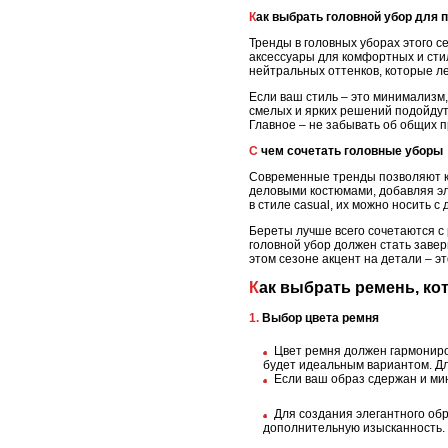
Как выбрать головной убор для 
Тренды в головных уборах этого 
аксессуары для комфортных и сти
нейтральных оттенков, которые л
Если ваш стиль – это минимализм,
смелых и ярких решений подойдут
Главное – не забывать об общих п
С чем сочетать головные уборы
Современные тренды позволяют ко
деловыми костюмами, добавляя эл
в стиле casual, их можно носить 
Береты лучше всего сочетаются с 
головной убор должен стать заве
этом сезоне акцент на детали – э
Как выбрать ремень, ко
1. Выбор цвета ремня
Цвет ремня должен гармониро
будет идеальным вариантом. Дл
Если ваш образ сдержан и ми
Для создания элегантного об
дополнительную изысканность.