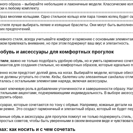
ного образа – выбирайте небольшие и лаконичные модели. Классические ко
ки к любому комплекту.
раз многими кольцами. Одно стильное кольцо или пара тонких колец будет с
 стиля лучше выбирать легкие и изящные браслеты. Они могут быть выполнен
ших предпочтений.
евного стиля, всегда учитывайте комфорт и гармонию с основными элемента
ком привлекать внимание, но при этом подчеркнут ваш вкус и элегантность.
ь обувь и аксессуары для комфортных прогулок
стиле
, важно не только подобрать удобную обувь, но и уметь гармонично соче
иантов для создания стильных, но комфортных образов, которые идеально по
енно если предстоит долгий день на ногах. Выбирайте модели, которые обес
 не должны уступать по стилю.
Кеды, балетки или элегантные сандалии
отли
еталась с остальными элементами наряда, включая аксессуары.
грают ключевую роль в добавлении утонченности и завершенности образу. Н
 стильными акцентами, подчеркивающими индивидуальность. В выборе аксесс
грузить образ.
ссуарах, которые сочетаются по тону с обувью. Например, кожаные детали на
ли ремне. Это создаст гармоничный и элегантный образ, который не будет п
нные обувь и аксессуары для прогулок помогут не только подчеркнуть стиль,
простых советов, чтобы быть уверенными в своем внешнем виде и чувствовать
ах: как носить и с чем сочетать