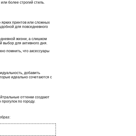
 или более строгий стиль.
о ярких принтов или сложных
 удобной для повседневного
едневной жизни, а слишком
 выбор для активного дня.
жно помнить, что аксессуары
идуальность, добавить
оторые идеально сочетаются с
ейтральные оттенки создают
 прогулок по городу.
образ: