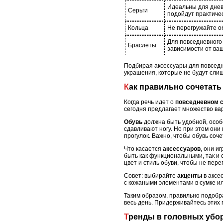
Идеальны для днев
Серьги
подойдут практичес
Кольца
Не перегружайте об
Для повседневного
Браслеты
зависимости от ва
Подбирая аксессуары для повседн
украшения, которые не будут слиш
Как правильно сочетат
Когда речь идет о
повседневном 
сегодня предлагает множество вар
Обувь
должна быть удобной, особ
сдавливают ногу. Но при этом они
прогулок. Важно, чтобы обувь соч
Что касается
аксессуаров
, они и
быть как функциональными, так и
цвет и стиль обуви, чтобы не пере
Совет: выбирайте
акценты
в аксе
с кожаными элементами в сумке и
Таким образом, правильно подобра
весь день. Придерживайтесь этих 
Тренды в головных убор