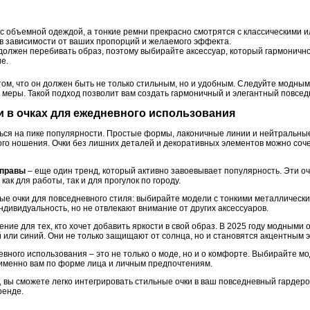
с объемной одеждой, а тонкие ремни прекрасно смотрятся с классическими
в зависимости от ваших пропорций и желаемого эффекта.
должен перебивать образ, поэтому выбирайте аксессуар, который гармонично
е.
ом, что он должен быть не только стильным, но и удобным. Следуйте модным
а меры. Такой подход позволит вам создать гармоничный и элегантный повсе
и в очках для ежедневного использования
ся на пике популярности. Простые формы, лаконичные линии и нейтральные 
го ношения. Очки без лишних деталей и декоративных элементов можно соче
оправы
– еще один тренд, который активно завоевывает популярность. Эти оч
ак для работы, так и для прогулок по городу.
ные очки для повседневного стиля: выбирайте модели с тонкими металличес
дивидуальность, но не отвлекают внимание от других аксессуаров.
ние для тех, кто хочет добавить яркости в свой образ. В 2025 году модными 
й или синий. Они не только защищают от солнца, но и становятся акцентным 
евного использования – это не только о моде, но и о комфорте. Выбирайте мо
 именно вам по форме лица и личным предпочтениям.
вы сможете легко интегрировать стильные очки в ваш повседневный гардеро
ренде.