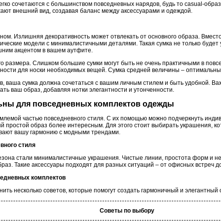
егко сочетаются с большинством повседневных нарядов, будь то casual-образ
ают внешний вид, создавая баланс между аксессуарами и одеждой.
ном. Излишняя декоративность может отвлекать от основного образа. Вмест
ические модели с минималистичными деталями. Такая сумка не только будет
ишним акцентом в вашем аутфите.
 размера. Слишком большие сумки могут быть не очень практичными в повс
ности для носки необходимых вещей. Сумка средней величины – оптимальный
в, ваша сумка должна сочетаться с вашим личным стилем и быть удобной. Ва
ать ваш образ, добавляя нотки элегантности и утонченности.
альны для повседневных комплектов одежды
млемой частью повседневного стиля. С их помощью можно подчеркнуть индив
ый простой образ более интересным. Для этого стоит выбирать украшения, к
вают вашу гармонию с модными трендами.
вного стиля
сезона стали минималистичные украшения. Чистые линии, простота форм и н
раз. Такие аксессуары подходят для разных ситуаций – от офисных встреч до
вседневных комплектов
ить несколько советов, которые помогут создать гармоничный и элегантный 
Советы по выбору