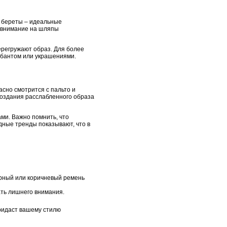
и береты – идеальные
ь внимание на шляпы
ерегружают образ. Для более
 бантом или украшениями.
сно смотрится с пальто и
создания расслабленного образа
ми. Важно помнить, что
дные тренды показывают, что в
ерный или коричневый ремень
ать лишнего внимания.
придаст вашему стилю