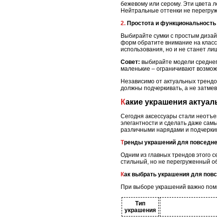
бежевому или серому. Эти цвета л
Нейтральные оттенки не перегруж
2. Простота и функциональность
Выбирайте сумки с простым дизай
форм обратите внимание на класс
использования, но и не станет л
Совет:
выбирайте модели среднего
маленькие – ограничивают возмож
Независимо от актуальных трендо
должны подчеркивать, а не затмев
Какие украшения акту
Сегодня аксессуары стали неотъе
элегантности и сделать даже сам
различными нарядами и подчерки
Тренды украшений для повседне
Одним из главных трендов этого 
стильный, но не перегруженный об
Как выбрать украшения для по
При выборе украшений важно помн
Тип
украшения