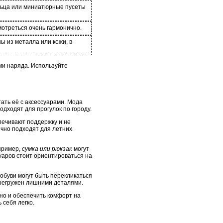
льца или миниатюрные пусеты
мотреться очень гармонично.
ы из металла или кожи, в
ми наряда. Используйте
тать её с аксессуарами. Мода
дходят для прогулок по городу.
печивают поддержку и не
чно подходят для летних
апример,
сумка или рюкзак
могут
уаров стоит ориентироваться на
 обуви могут быть перекликаться
ерегружен лишними деталями.
 но и обеспечить комфорт на
 себя легко.