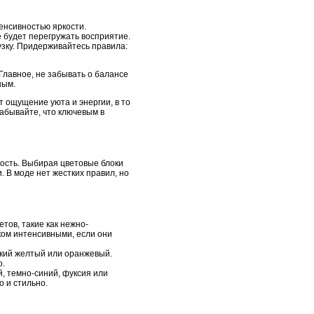
енсивностью яркости.
 будет перегружать восприятие.
узку. Придерживайтесь правила:
Главное, не забывать о балансе
ным.
 ощущение уюта и энергии, в то
забывайте, что ключевым в
ость. Выбирая цветовые блоки
 В моде нет жестких правил, но
тов, такие как нежно-
ком интенсивными, если они
ркий желтый или оранжевый.
о.
, темно-синий, фуксия или
о и стильно.