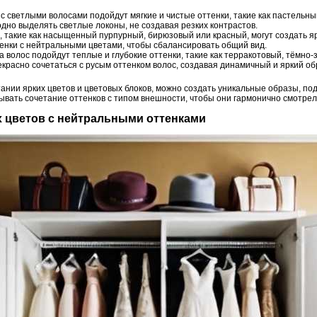
с светлыми волосами подойдут мягкие и чистые оттенки, такие как пастельны
одно выделять светлые локоны, не создавая резких контрастов.
, такие как насыщенный пурпурный, бирюзовый или красный, могут создать я
енки с нейтральными цветами, чтобы сбалансировать общий вид.
а волос подойдут теплые и глубокие оттенки, такие как терракотовый, тёмно
екрасно сочетаться с русым оттенком волос, создавая динамичный и яркий об
тании ярких цветов и цветовых блоков, можно создать уникальные образы, п
ывать сочетание оттенков с типом внешности, чтобы они гармонично смотрел
их цветов с нейтральными оттенками