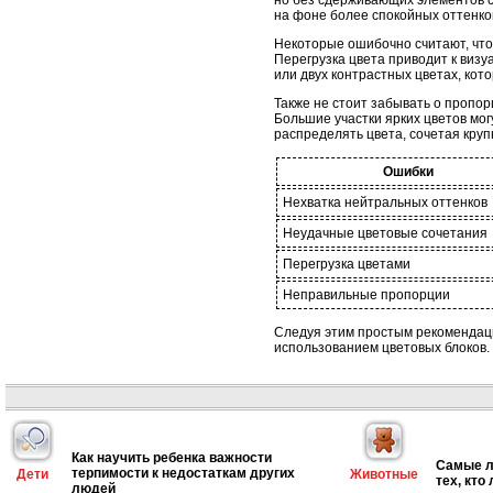
но без сдерживающих элементов с
на фоне более спокойных оттенко
Некоторые ошибочно считают, что 
Перегрузка цвета приводит к визу
или двух контрастных цветах, кот
Также не стоит забывать о пропо
Большие участки ярких цветов мо
распределять цвета, сочетая кру
Ошибки
Нехватка нейтральных оттенков
Неудачные цветовые сочетания
Перегрузка цветами
Неправильные пропорции
Следуя этим простым рекомендаци
использованием цветовых блоков.
Как научить ребенка важности
Самые л
терпимости к недостаткам других
Дети
Животные
тех, кто
людей