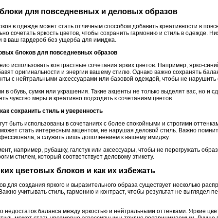
е блоки для повседневных и деловых образов
оков в одежде может стать отличным способом добавить креативности в пов
ьно сочетать яркость цветов, чтобы сохранить гармонию и стиль в одежде. Н
и в ваш гардероб без ущерба для имиджа.
товых блоков для повседневных образов
ело использовать контрастные сочетания ярких цветов. Например, ярко-сини
авят оригинальности и энергии вашему стилю. Однако важно сохранять балан
нты с нейтральными аксессуарами или базовой одеждой, чтобы не нарушить 
 в обувь, сумки или украшения. Такие акценты не только выделят вас, но и с
ть чувство меры и креативно подходить к сочетаниям цветов.
 как сохранить стиль и уверенность
гут быть использованы в сочетаниях с более спокойными и строгими оттенка
может стать интересным акцентом, не нарушая деловой стиль. Важно помнить
рофессионала, а служить лишь дополнением к вашему имиджу.
ент, например, рубашку, галстук или аксессуары, чтобы не перегружать образ
огим стилем, который соответствует деловому этикету.
рких цветовых блоков и как их избежать
ов для создания яркого и выразительного образа существует несколько рас
Важно учитывать стиль, гармонию и контраст, чтобы результат не выглядел 
то недостаток баланса между яркостью и нейтральными оттенками. Яркие цве