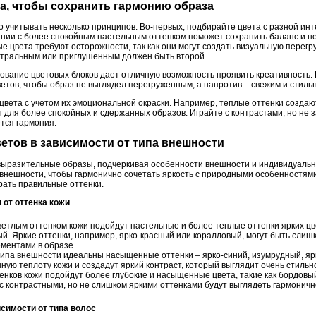
та, чтобы сохранить гармонию образа
 учитывать несколько принципов. Во-первых, подбирайте цвета с разной инт
ании с более спокойным пастельным оттенком поможет сохранить баланс и не
ые цвета требуют осторожности, так как они могут создать визуальную перегр
ейтральным или приглушенным должен быть второй.
зование цветовых блоков дает отличную возможность проявить креативность. 
етов, чтобы образ не выглядел перегруженным, а напротив – свежим и стиль
вета с учетом их эмоциональной окраски. Например, теплые оттенки создают
 для более спокойных и сдержанных образов. Играйте с контрастами, но не 
тся гармония.
ветов в зависимости от типа внешности
выразительные образы, подчеркивая особенности внешности и индивидуальн
внешности, чтобы гармонично сочетать яркость с природными особенностями.
рать правильные оттенки.
 от оттенка кожи
етлым оттенком кожи подойдут пастельные и более теплые оттенки ярких цве
й. Яркие оттенки, например, ярко-красный или коралловый, могут быть слиш
ментами в образе.
типа внешности идеальны насыщенные оттенки – ярко-синий, изумрудный, я
ную теплоту кожи и создадут яркий контраст, который выглядит очень стильн
нков кожи подойдут более глубокие и насыщенные цвета, такие как бордовый
с контрастными, но не слишком яркими оттенками будут выглядеть гармоничн
исимости от типа волос