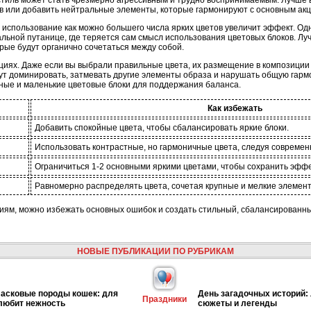
тиль может стать чрезмерно агрессивным и трудно воспринимаемым. Лучше в
в или добавить нейтральные элементы, которые гармонируют с основным акц
использование как можно большего числа ярких цветов увеличит эффект. Одна
альной путанице, где теряется сам смысл использования цветовых блоков. Л
орые будут органично сочетаться между собой.
рциях. Даже если вы выбрали правильные цвета, их размещение в композиции
гут доминировать, затмевать другие элементы образа и нарушать общую гар
пные и маленькие цветовые блоки для поддержания баланса.
Как избежать
Добавить спокойные цвета, чтобы сбалансировать яркие блоки.
Использовать контрастные, но гармоничные цвета, следуя совреме
Ограничиться 1-2 основными яркими цветами, чтобы сохранить эффе
Равномерно распределять цвета, сочетая крупные и мелкие элемен
ям, можно избежать основных ошибок и создать стильный, сбалансированны
НОВЫЕ ПУБЛИКАЦИИ ПО РУБРИКАМ
асковые породы кошек: для
День загадочных историй:
Праздники
 любит нежность
сюжеты и легенды