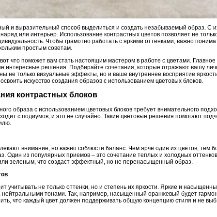
ьный и выразительный способ выделиться и создать незабываемый образ. С 
наряд или интерьер. Использование контрастных цветов позволяет не только
ндивидуальность. Чтобы грамотно работать с яркими оттенками, важно поним
кольким простым советам.
вот что поможет вам стать настоящим мастером в работе с цветами. Главное 
ые интересные решения. Подбирайте сочетания, которые отражают вашу лично
жны не только визуальные эффекты, но и ваше внутреннее восприятие яркост
освоить искусство создания образов с использованием цветовых блоков.
ания контрастных блоков
ного образа с использованием цветовых блоков требует внимательного подхо
ходит с подиумов, и это не случайно. Такие цветовые решения помогают под
илю.
лекают внимание, но важно соблюсти баланс. Чем ярче один из цветов, тем
аз. Один из популярных приемов – это сочетание теплых и холодных оттенко
 или зеленым, что создаст эффектный, но не перенасыщенный образ.
тов
ит учитывать не только оттенки, но и степень их яркости. Яркие и насыщенны
нейтральными тонами. Так, например, насыщенный оранжевый будет гармони
ть, что каждый цвет должен поддерживать общую концепцию стиля и не выб