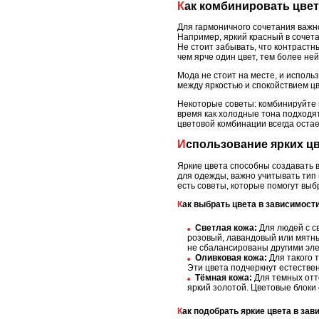
Как комбинировать цве
Для гармоничного сочетания важно
Например, яркий красный в сочет
Не стоит забывать, что контрастн
чем ярче один цвет, тем более н
Мода не стоит на месте, и исполь
между яркостью и спокойствием цв
Некоторые советы: комбинируйте ц
время как холодные тона подходят
цветовой комбинации всегда остае
Использование ярких ц
Яркие цвета способны создавать 
для одежды, важно учитывать тип 
есть советы, которые помогут выб
Как выбрать цвета в зависимости
Светлая кожа:
Для людей с св
розовый, лавандовый или мятны
не сбалансированы другими эле
Оливковая кожа:
Для такого 
Эти цвета подчеркнут естествен
Тёмная кожа:
Для темных отте
яркий золотой. Цветовые блоки 
Как подобрать яркие цвета в зав