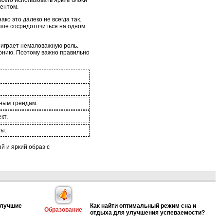
сего использовать яркие блоки
ентом.
ко это далеко не всегда так.
учше сосредоточиться на одном
 играет немаловажную роль.
монию. Поэтому важно правильно
нным трендам.
кт.
ты.
й и яркий образ с
 лучшие
Как найти оптимальный режим сна и
Образование
отдыха для улучшения успеваемости?