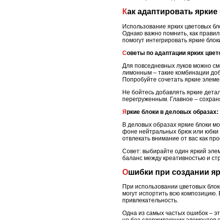
Как адаптировать ярки
Использование ярких цветовых бл
Однако важно помнить, как правил
помогут интегрировать яркие блок
Советы по адаптации ярких цве
Для повседневных луков можно см
лимонным – такие комбинации доб
Попробуйте сочетать яркие элеме
Не бойтесь добавлять яркие детали
перегруженным. Главное – сохраня
Яркие блоки в деловых образах:
В деловых образах яркие блоки мо
фоне нейтральных брюк или юбки 
отвлекать внимание от вас как п
Совет: выбирайте один яркий элем
баланс между креативностью и стр
Ошибки при создании я
При использовании цветовых блок
могут испортить всю композицию. 
привлекательность.
Одна из самых частых ошибок – э