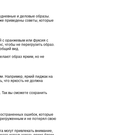
седневные и деловые образы.
иже приведены советы, которые
й с оранжевым или фуксия с
с, чтобы не перегрузить образ.
общий вид.
делают образ ярким, но не
ми. Например, яркий пиджак на
, что яркость не должна
. Так вы сможете сохранить
пространенных ошибок, которые
перегруженным и не потерял свою
та могут привлекать внимание,