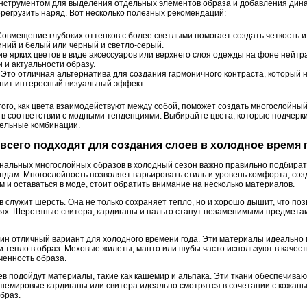
нструментом для выделения отдельных элементов образа и добавления дина
ерегрузить наряд. Вот несколько полезных рекомендаций:
овмещение глубоких оттенков с более светлыми помогает создать четкость и
иний и белый или чёрный и светло-серый.
е ярких цветов в виде аксессуаров или верхнего слоя одежды на фоне нейтр
 и актуальности образу.
Это отличная альтернатива для создания гармоничного контраста, который 
анит интересный визуальный эффект.
ого, как цвета взаимодействуют между собой, поможет создать многослойный
м в соответствии с модными тенденциями. Выбирайте цвета, которые подчерк
тельные комбинации.
 всего подходят для создания слоев в холодное время 
нальных многослойных образов в холодный сезон важно правильно подбират
рендам. Многослойность позволяет варьировать стиль и уровень комфорта, с
м и оставаться в моде, стоит обратить внимание на несколько материалов.
служит шерсть. Она не только сохраняет тепло, но и хорошо дышит, что поз
ях. Шерстяные свитера, кардиганы и пальто станут незаменимыми предметами
дин отличный вариант для холодного времени года. Эти материалы идеально
и тепло в образ. Меховые жилеты, манто или шубы часто используют в качест
ченность образа.
 подойдут материалы, такие как кашемир и альпака. Эти ткани обеспечивают 
емировые кардиганы или свитера идеально смотрятся в сочетании с кожаны
браз.