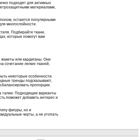
лично подходят для активных
 ветрозащитными материалами,
тепоном, остаются популярными
 для многослойности.
стиля. Подбирайте ткани,
дах, которые помогут вам
 жакеты или кардиганы. Они
на сочетание легких тканей,
рыть некоторые особенности.
одные тренды подсказывают,
ы сбалансировать пропорции.
на талии. Подходящие варианты
ость поможет добавить интерес и
типу фигуры, но и
видуальные черты, а не утопать