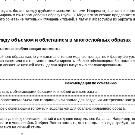
облюдать баланс между грубыми и мягкими тканями. Например, сочетание шер
ировым свитером добавит образу глубины. Мода в этом сезоне предлагает 
это сочетание матовых и глянцевых тканей. Платки и аксессуары из бархата 
между объемом и облеганием в многослойных образах
объемные и облегающие элементы
йного образа важно учитывать не только модные тренды, но и форму фигуры,
как жакет или свитер, можно комбинировать с более облегающими брюками ил
и легкостью нижней части, делая образ визуально сбалансированным.
Рекомендации по сочетанию
етать с облегающими брюками или юбкой для контраста.
обавлением объемного кардигана или пальто для создания интересного контр
аре с облегающим топом или водолазкой для сбалансированного образа.
уары для подчеркивания линий и создания визуального баланса. Например, 
кости в многослойный образ. Важно помнить, что тренды не всегда требуют 
ваться на личный стиль.