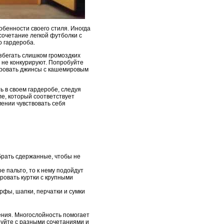
обенности своего стиля. Иногда
сочетание легкой футболки с
о гардероба.
збегать слишком громоздких
а не конкурируют. Попробуйте
ировать джинсы с кашемировым
ь в своем гардеробе, следуя
е, который соответствует
мении чувствовать себя
рать сдержанные, чтобы не
е пальто, то к нему подойдут
ровать куртки с крупными
рфы, шапки, перчатки и сумки
ения. Многослойность помогает
руйте с разными сочетаниями и