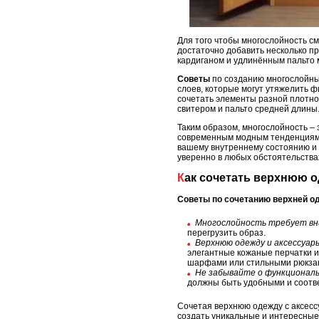
Для того чтобы многослойность см
достаточно добавить несколько п
кардиганом и удлинённым пальто 
Советы
по созданию многослойных
слоев, которые могут утяжелить ф
сочетать элементы разной плотно
свитером и пальто средней длины
Таким образом, многослойность – 
современным модным тенденциям. 
вашему внутреннему состоянию и п
уверенно в любых обстоятельства
Как сочетать верхнюю 
Советы по сочетанию верхней о
Многослойность требует вни
перегрузить образ.
Верхнюю одежду и аксессуар
элегантные кожаные перчатки и
шарфами или стильными рюкза
Не забывайте о функционал
должны быть удобными и соотв
Сочетая верхнюю одежду с аксесс
создать уникальные и интересные