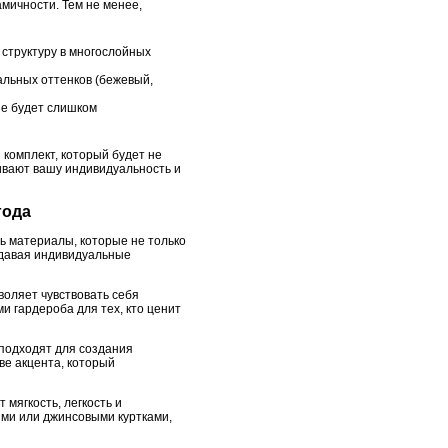
мичности. Тем не менее,
 структуру в многослойных
альных оттенков (бежевый,
не будет слишком
 комплект, который будет не
ивают вашу индивидуальность и
года
ь материалы, которые не только
оздавая индивидуальные
воляет чувствовать себя
 гардероба для тех, кто ценит
 подходят для создания
ве акцента, который
мягкость, легкость и
ми или джинсовыми куртками,