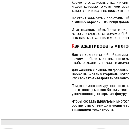
Кроме того, флисовые ткани и си
людей, которые не хотят жертвов
такие вещи идеально подходят для
Не стоит забывать и про стильны
в зимних образах. Эти вещи добав
Итак, правильный выбор материало
которые сочетаются между собой, 
выглядеть актуально в холодное в
Как адаптировать мно
Для владельцев стройной фигуры 
помогут добавить вертикальные ли
чтобы сохранить легкость и движе
Для женщин с пышными формами мн
Важно выбирать материалы, кото
что стоит комбинировать элементы
Тем, кто имеет фигуру песочные 
– это пояса, высокие брюки и жак
утонченность, не скрывая фигуру.
Чтобы создать идеальный многосл
соответствуют текущим модным тр
в излишней массивности.