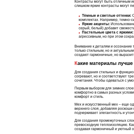
Контрасты могут быть отличным и
слишком яркие контрасты могут п
Тёмные и светлые оттенки:
С
комплектах. Например, темно-с
Яркие акценты:
Использовани
серый, белый) добавит свежести
Пастельные цвета с яркими:
агрессивным, но при этом сохр
Внимание к деталям и осознание т
только стильным, но и актуальны
создают гармоничные, но вырази
Какие материалы лучше
Для создания стильных и функцио
согревают, но и соответствуют т
сочетания. Чтобы одеваться с умо
Первым выбором для зимних слоев 
комфортно в самых разных услови
комфорт и стиль.
Мех и искусственный мех – еще о
верхнего слоя, добавляя роскоши 
подчеркивает элегантность и утон
Для создания промежуточных слоев
превосходную теплоизоляцию. Каш
создавая гармоничный и уютный о