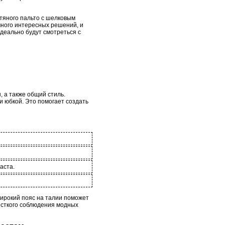
стяного пальто с шелковым
много интересных решений, и
идеально будут смотреться с
 а также общий стиль.
и юбкой. Это помогает создать
аста.
широкий пояс на талии поможет
жесткого соблюдения модных