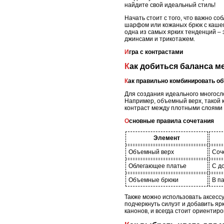
найдите свой идеальный стиль!
Начать стоит с того, что важно с
шарфом или кожаных брюк с кашем
одна из самых ярких тенденций – 
джинсами и трикотажем.
Игра с контрастами
Как добиться баланса 
Как правильно комбинировать 
Для создания идеального многосло
Например, объемный верх, такой 
контраст между плотными слоями 
Основные правила сочетания
Элемент
Объемный верх
Соч
Облегающее платье
С д
Объемные брюки
В п
Также можно использовать аксесс
подчеркнуть силуэт и добавить яр
канонов, и всегда стоит ориентиро