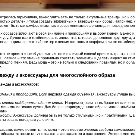
отрелась гармонично, важно учитывать не только актуальные тренды, но и ос
ростых деталей, чтобы создать эффектный и завершённый образ. Например, 
может быть как комфортным, так и современным решением для повседневног
 образов включают в себя внимание к пропорциям и выбору тканей. Важно и
игуру. Лучше всего комбинировать элементы, которые дополняют друг друга, 
сти, например, плотный свитер с легким шелковым шарфом, или же скомбин
.
это не просто способ утеплиться, но и отличный способ проявить креативност
Главное – это умение правильно сочетать элементы и делать акцент на стил
редпочтениям. Ведь мода – это не только о следовании правилам, но и об у
х.
одежду и аксессуары для многослойного образа
дежды и аксессуаров:
мания к пропорциям.
Если верхняя одежда объемная, аксессуары лучше выб
ы стоит подбирать в едином стиле.
Например, если вы выбрали классическо
 минималистичная сумка. Для более непринужденного образа можно комбини
ками.
ьности.
Аксессуары должны быть не только стильными, но и практичными. Ша
етствовать погодным условиям.
уарами, важно помнить, что мода – это в первую очередь свобода самовыраж
 образы, которые могут отражать ваш характер и настроение. Эксперименти