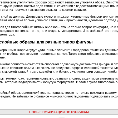
нтетические утеплители хорошо сохраняют тепло, не утяжеляя образ. Они от
ать функциональностью ради стиля. В сочетании с водоотталкивающими или
 зимних прогулок и активного отдыха на свежем воздухе.
й слой из денима. Джинсовые куртки и пиджаки, утепленные флисом или син
ляют образу не только уличного стиля, но и практичности, идеально подходя
в для многослойных зимних образов – это не только вопрос комфорта, но и 
создавая не только тепло, но и визуальную гармонию. И не забывайте о трен
ремя года.
гослойные образы для разных типов фигуры
хорошим выбором будут удлиненные элементы гардероба, такие как длинные
нии в образ, при этом не перегружая силуэт. Также стоит обратить внимание 
ние.
огослойность может стать способом подчеркнуть достоинства фигуры и ск
рые не слишком объемные, чтобы не создавать эффект излишней тяжести. М
 с высокой талией, такие как юбки или брюки, с удлиненными верхами, чтоб
часы, можно поэкспериментировать с разными слоями, акцентируя внимание 
еты, которые подчеркивают изогнутую форму тела. В этом случае многослойн
ойный образ, ориентируйтесь на ткани, которые не только подходят вашему 
ендам. Не забывайте о балансе – многослойность должна подчеркивать инди
НОВЫЕ ПУБЛИКАЦИИ ПО РУБРИКАМ