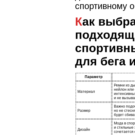
спортивному о
Как выбрать
подходящ
спортивн
для бега 
Параметр
Ремни из ды
нейлон или 
Материал
интенсивны
и не вызыва
Важно подоб
Размер
но не стес
будет сбива
Мода в спор
и стильные
Дизайн
сочетается