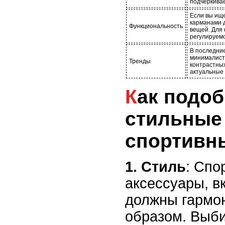
подчеркива
Если вы ище
карманами д
Функциональность
вещей. Для
регулируем
В последни
минималисти
Тренды
контрастных
актуальные
Как подобрать
стильные
спортивн
1. Стиль
: Спо
аксессуары, в
должны гармо
образом. Выби