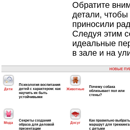
Обратите вним
детали, чтобы
приносили рад
Следуя этим с
идеальные пер
в зале и на ул
НОВЫЕ ПУ
Психология воспитания
Почему собака
детей с характером: как
Дети
Животные
облизывает пол или
научить их быть
стены?
устойчивыми
Секреты создания
Как правильно выбрать
Мода
Досуг
образа для деловой
маршрут для треккинга
презентации
с детьми