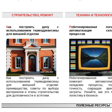
СТРОИТЕЛЬСТВО, РЕМОНТ
ТЕХНИКА И ТЕХНОЛОГ
Как построить дачу с
Роботизированная логистика:
использованием термодревесины
автоматизация скла
для внешней отделки
процессов
Как построить дачу с
Роботизированная логи
использованием термодревесины
помогает автоматизир
для внешней отделки:
складские процессы, п
преимущества, советы по выбору
точность, сокращая вр
материалов и этапы строительства
затраты. Узнайте, как это 
для долговечности и эстетики.
логистику в бизнесе.
ПОЛЕЗНЫЕ РЕСУРСЫ