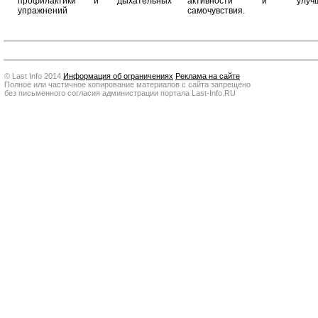
профилактики и дыхательных
активности и улучш
упражнений
самочувствия.
© Last Info 2014
Информация об ограничениях
Реклама на сайте
Полное или частичное копирование материалов с сайта запрещено
без письменного согласия администрации портала Last-Info.RU