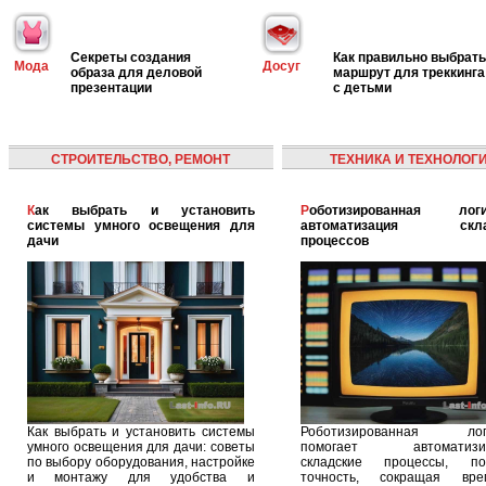
Секреты создания
Как правильно выбрать
Мода
Досуг
образа для деловой
маршрут для треккинга
презентации
с детьми
СТРОИТЕЛЬСТВО, РЕМОНТ
ТЕХНИКА И ТЕХНОЛОГ
Как выбрать и установить
Роботизированная логистика:
системы умного освещения для
автоматизация скла
дачи
процессов
Как выбрать и установить системы
Роботизированная логи
умного освещения для дачи: советы
помогает автоматизир
по выбору оборудования, настройке
складские процессы, п
и монтажу для удобства и
точность, сокращая вр