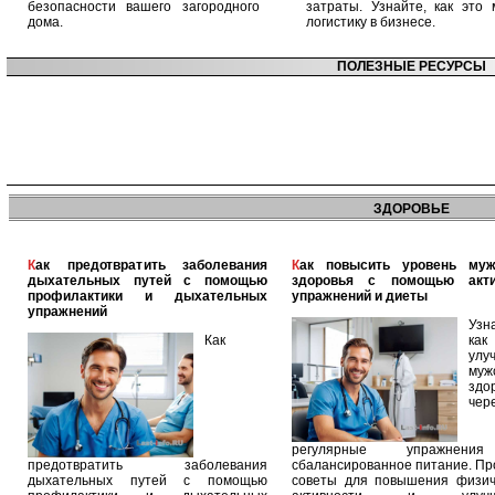
безопасности вашего загородного
затраты. Узнайте, как это 
дома.
логистику в бизнесе.
ПОЛЕЗНЫЕ РЕСУРСЫ
ЗДОРОВЬЕ
Как предотвратить заболевания
Как повысить уровень мужского
дыхательных путей с помощью
здоровья с помощью акт
профилактики и дыхательных
упражнений и диеты
упражнений
Узн
Как
как
улу
муж
здо
чер
регулярные упражнен
предотвратить заболевания
сбалансированное питание. П
дыхательных путей с помощью
советы для повышения физич