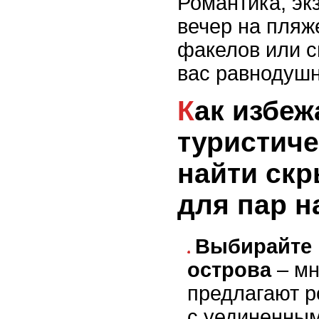
Романтика, эк
вечер на пляж
факелов или с
вас равнодуш
Как избежать
туристиче
найти ск
для пар н
Выбирайте 
острова
– мн
предлагают 
с уединенным