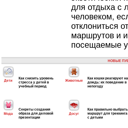
для отдыха с
человеком, ес
отклониться о
маршрутов и и
посещаемые уг
НОВЫЕ ПУ
Как снизить уровень
Как кошки реагируют на
Дети
Животные
стресса у детей в
дождь: их поведение в
учебный период
непогоду
Секреты создания
Как правильно выбрать
образа для деловой
маршрут для треккинга
Мода
Досуг
презентации
с детьми