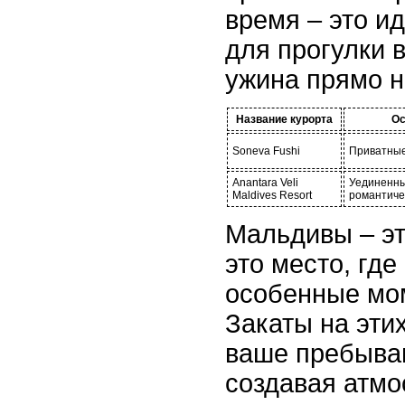
время – это и
для прогулки 
ужина прямо н
Название курорта
Ос
Soneva Fushi
Приватные
Anantara Veli
Уединенны
Maldives Resort
романтиче
Мальдивы – эт
это место, гд
особенные мо
Закаты на эти
ваше пребыва
создавая атмо