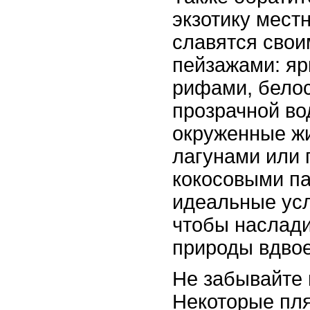
экзотику мест
славятся сво
пейзажами: я
рифами, бело
прозрачной во
окруженные ж
лагунами или
кокосовыми па
идеальные усл
чтобы наслади
природы вдво
Не забывайте 
Некоторые пл