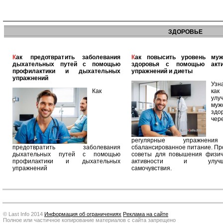
ЗДОРОВЬЕ
Как предотвратить заболевания
Как повысить уровень мужского
дыхательных путей с помощью
здоровья с помощью акт
профилактики и дыхательных
упражнений и диеты
упражнений
Узн
Как
как
улу
муж
здо
чер
регулярные упражнен
предотвратить заболевания
сбалансированное питание. П
дыхательных путей с помощью
советы для повышения физич
профилактики и дыхательных
активности и улучш
упражнений
самочувствия.
© Last Info 2014
Информация об ограничениях
Реклама на сайте
Полное или частичное копирование материалов с сайта запрещено