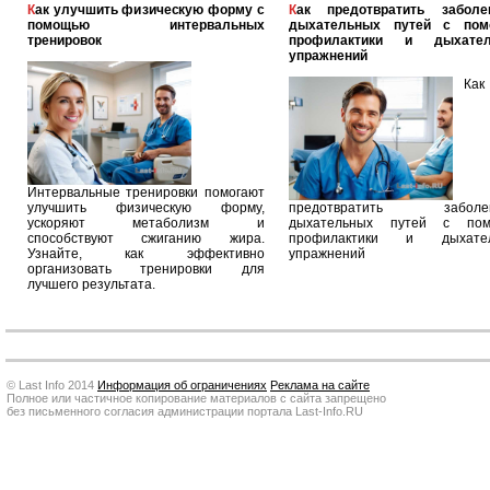
Как улучшить физическую форму с
Как предотвратить заболевания
помощью интервальных
дыхательных путей с по
тренировок
профилактики и дыхател
упражнений
Как
Интервальные тренировки помогают
улучшить физическую форму,
предотвратить заболев
ускоряют метаболизм и
дыхательных путей с по
способствуют сжиганию жира.
профилактики и дыхател
Узнайте, как эффективно
упражнений
организовать тренировки для
лучшего результата.
© Last Info 2014
Информация об ограничениях
Реклама на сайте
Полное или частичное копирование материалов с сайта запрещено
без письменного согласия администрации портала Last-Info.RU