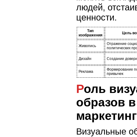
людей, отстаи
ценности.
Тип
Цель во
изображения
Отражение соци
Живопись
политических пр
Дизайн
Создание довери
Формирование п
Реклама
привычек
Роль визуальных
образов в
маркетинг
Визуальные о