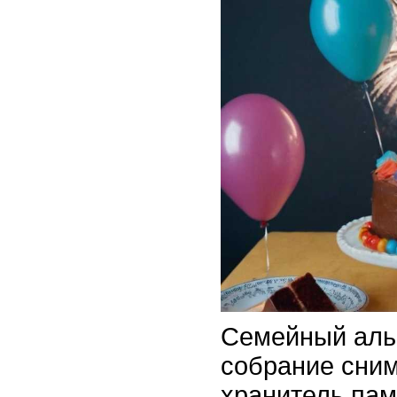
Семейный альб
собрание сним
хранитель пам