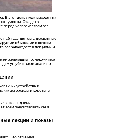
а. В этот день люди выходят на
инструменты. Эта дата
ет перед человечеством все
ые наблюдения, организованные
 другими объектами в ночном
асто сопровождается лекциями и
ь всем желающим познакомиться
юдям углубить свои знания о
дений
опах, их устройстве и
х как астероиды и кометы, а
ться с последними
ет всем почувствовать себя
чные лекции и показы
ющих. Это отличная