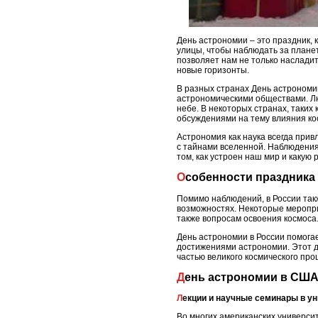
День астрономии – это праздник, 
улицы, чтобы наблюдать за плане
позволяет нам не только насладит
новые горизонты.
В разных странах День астрономи
астрономическими обществами. Лю
небе. В некоторых странах, таких
обсуждениями на тему влияния ко
Астрономия как наука всегда при
с тайнами вселенной. Наблюдения
том, как устроен наш мир и какую 
Особенности праздник
Помимо наблюдений, в России такж
возможностях. Некоторые меропри
также вопросам освоения космоса
День астрономии в России помогае
достижениями астрономии. Этот де
частью великого космического про
День астрономии в США
Лекции и научные семинары в у
Во многих американских универси