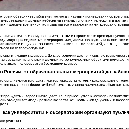
который объединяет любителей космоса и научных исследований со всего мир
тами, звездами и другими небесными телами, используя телескопы и другие 
ься чудесами вселенной, но и задуматься о важности науки, которая открыва
и отмечается по-своему. Например, в США и Европе часто проводят публичн
ди могут присоединиться к мероприятиям, чтобы наблюдать за планетами и
 как Япония и Индия, астрономия тесно связана с астрологией, и этот день ч
смоса на человеческую жизнь.
влекала внимание к космосу, а День астрономии дает уникальную возможност
 за звездами, планетами и другими астрономическими объектами помогают л
роль играет человек в этом бескрайнем космосе.
а в России: от образовательных мероприятий до наблю
е организуются выставки и мастер-классы, на которых рассказывают о телеск
ятия посвящены более глубокой теме – изучению космических объектов, таки
.
т пробудить интерес к науке, дает шанс прикоснуться к космосу и познакоми
нь объединяет людей разного возраста, от школьников до ученых, и позволя
цесса.
: как университеты и обсерватории организуют публи
ниверситетах
тетах проходят лекции по астрономии, которые часто открыты для всех жела