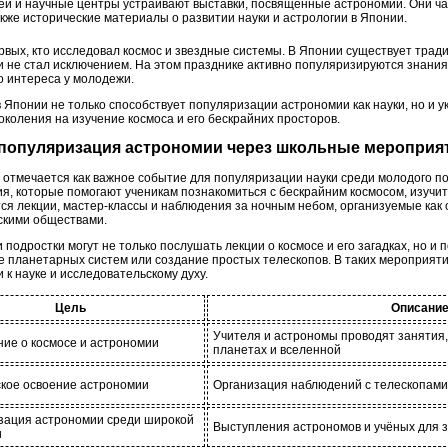
и и научные центры устраивают выставки, посвященные астрономии. Они ча
также исторические материалы о развитии науки и астрологии в Японии.
вых, кто исследовал космос и звездные системы. В Японии существует тради
и не стал исключением. На этом празднике активно популяризируются знания
о интереса у молодежи.
 Японии не только способствует популяризации астрономии как науки, но и 
коления на изучение космоса и его бескрайних просторов.
: популяризация астрономии через школьные мероприя
 отмечается как важное событие для популяризации науки среди молодого п
я, которые помогают ученикам познакомиться с бескрайним космосом, изучит
тся лекции, мастер-классы и наблюдения за ночным небом, организуемые ка
скими обществами.
подростки могут не только послушать лекции о космосе и его загадках, но и п
е планетарных систем или создание простых телескопов. В таких мероприяти
 к науке и исследовательскому духу.
Цель
Описани
Учителя и астрономы проводят занятия,
ие о космосе и астрономии
планетах и вселенной
кое освоение астрономии
Организация наблюдений с телескопами 
зация астрономии среди широкой
Выступления астрономов и учёных для 
и