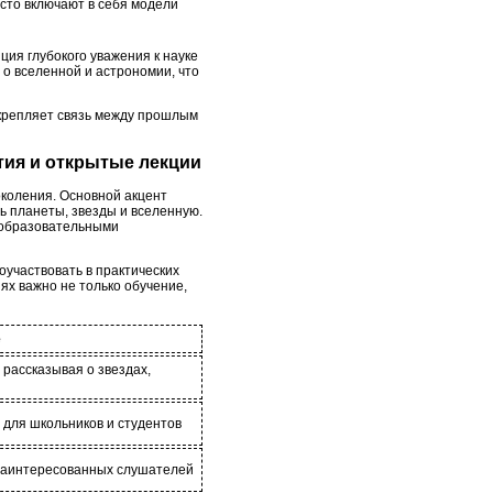
сто включают в себя модели
ция глубокого уважения к науке
 о вселенной и астрономии, что
укрепляет связь между прошлым
тия и открытые лекции
околения. Основной акцент
ь планеты, звезды и вселенную.
к образовательными
оучаствовать в практических
ях важно не только обучение,
е
 рассказывая о звездах,
для школьников и студентов
заинтересованных слушателей