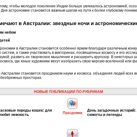
тому, чтобы молодое поколение Индии больше увлекалось астрономией, осоз
Дня астрономии становится важным шагом на пути к более глубокому пониман
тмечают в Австралии: звездные ночи и астрономически
им небом
детей
рономии в Австралии становится особенно ярким благодаря различным конку
 систем, а также участвовать в викторинах, посвященных космосу и его иссл
аукой, развить их творческое мышление и расширить кругозор. В некоторых ш
космоса, где юные художники могут изобразить свою версию вселенной или ф
 Австралии становится праздником науки и космоса, объединяя людей всех в
е безбрежных просторах.
НОВЫЕ ПУБЛИКАЦИИ ПО РУБРИКАМ
асковые породы кошек: для
День загадочных историй:
Праздники
 любит нежность
сюжеты и легенды