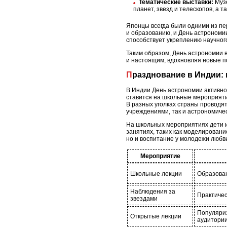
Тематические выставки:
Музе
планет, звезд и телескопов, а 
Японцы всегда были одними из пер
и образованию, и День астрономи
способствует укреплению научног
Таким образом, День астрономии в
и настоящим, вдохновляя новые по
Празднование в Индии
В Индии День астрономии активно
ставится на школьные мероприяти
В разных уголках страны проводя
учреждениями, так и астрономиче
На школьных мероприятиях дети и 
занятиях, таких как моделировани
но и воспитание у молодежи любви
Мероприятие
Школьные лекции
Образован
Наблюдения за
Практичес
звездами
Популяри
Открытые лекции
аудитори