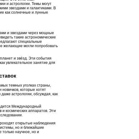
ии и астрологии. Темы могут
ими звездами и галактиками. В
ие как солнечные и лунные
тами и звездами через мощные
увидеть такие астрономические
предлагают специальные
все желающие могли попробовать
планет и звёзд. Эти события
 как увлекательное занятие для
ставок
амых темных уголках страны,
 новичков, которые хотят
даже астрологии, обсуждая, как
водится Международный
 и космических аппаратов. Эти
сследовании.
 проходят открытые наблюдения
системы, но и ближайшие
е только научное, но и