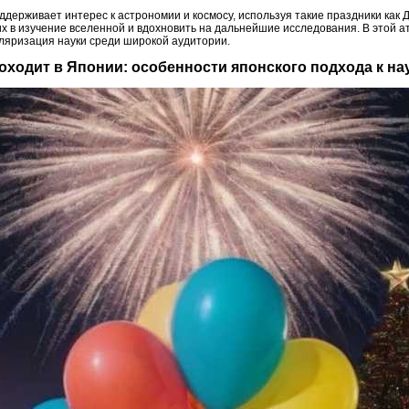
ддерживает интерес к астрономии и космосу, используя такие праздники как 
 их в изучение вселенной и вдохновить на дальнейшие исследования. В этой
уляризация науки среди широкой аудитории.
роходит в Японии: особенности японского подхода к н