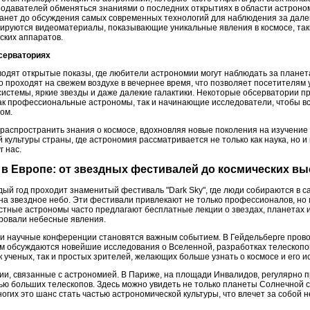
подавателей обменяться знаниями о последних открытиях в области астроном
ланет до обсуждения самых современных технологий для наблюдения за далек
рируются видеоматериалы, показывающие уникальные явления в космосе, так
ских аппаратов.
бсерваториях
одят открытые показы, где любители астрономии могут наблюдать за плане
 проходят на свежем воздухе в вечернее время, что позволяет посетителям 
системы, яркие звезды и даже далекие галактики. Некоторые обсерватории 
как профессиональные астрономы, так и начинающие исследователи, чтобы 
ом.
распространить знания о космосе, вдохновляя новые поколения на изучение 
 культуры страны, где астрономия рассматривается не только как наука, но и
 нас.
 в Европе: от звездных фестивалей до космических вы
ый год проходит знаменитый фестиваль "Dark Sky", где люди собираются в с
а звездное небо. Эти фестивали привлекают не только профессионалов, но и
тные астрономы часто предлагают бесплатные лекции о звездах, планетах и 
ровали небесные явления.
и и научные конференции становятся важным событием. В Гейдельберге про
ом обсуждаются новейшие исследования о Вселенной, разработках телескопов
 ученых, так и простых зрителей, желающих больше узнать о космосе и его и
ии, связанные с астрономией. В Париже, на площади Инвалидов, регулярно
ью больших телескопов. Здесь можно увидеть не только планеты Солнечной 
огих это шанс стать частью астрономической культуры, что влечет за собой н