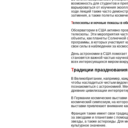
возможность для студентов и пре
варьироваться от изучения экзоп
ходе лекций также часто демонст
затмения, а также полеты космиче
Телескопы и ночные показы в о
Обсерватории в США активно пров
телескопы. Эти мероприятия часто
объекты, как планеты Солнечной 
программы, в которых участвуют 
свои силы в наблюдении за космос
День астрономии в США помогает 
становятся важной частью научной
всех интересующихся миром вокруг
Традиции празднования
В Великобритании, например, кажд
чтобы насладиться чистым видом н
познакомиться с астрономией. Мес
древние цивилизации интерпрети
В Германии космические выставк
космический симпозиум, на котор
выставки привлекают внимание как
Франция также имеет свои традиц
за звездами и планетами с помощ
звезды, а также астероиды. Для мн
культурное значение.