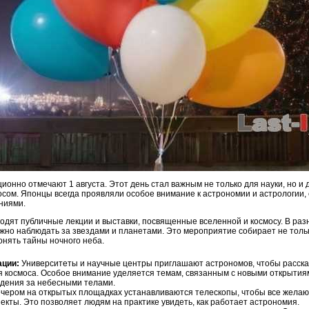
онно отмечают 1 августа. Этот день стал важным не только для науки, но и 
сом. Японцы всегда проявляли особое внимание к астрономии и астрологии,
ниями.
ходят публичные лекции и выставки, посвященные вселенной и космосу. В ра
жно наблюдать за звездами и планетами. Это мероприятие собирает не толь
нять тайны ночного неба.
ации:
Университеты и научные центры приглашают астрономов, чтобы расска
я космоса. Особое внимание уделяется темам, связанным с новыми открытия
дения за небесными телами.
чером на открытых площадках устанавливаются телескопы, чтобы все желаю
екты. Это позволяет людям на практике увидеть, как работает астрономия.