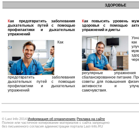
ЗДОРОВЬЕ
Как предотвратить заболевания
Как повысить уровень мужского
дыхательных путей с помощью
здоровья с помощью акт
профилактики и дыхательных
упражнений и диеты
упражнений
Узн
Как
как
улу
муж
здо
чер
регулярные упражнен
предотвратить заболевания
сбалансированное питание. П
дыхательных путей с помощью
советы для повышения физич
профилактики и дыхательных
активности и улучш
упражнений
самочувствия.
© Last Info 2014
Информация об ограничениях
Реклама на сайте
Полное или частичное копирование материалов с сайта запрещено
без письменного согласия администрации портала Last-Info.RU