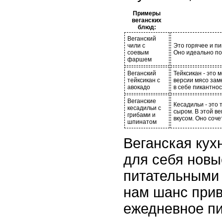
Примеры
веганских
блюд:
Веганский
чили с
Это горячее и п
соевым
Оно идеально по
фаршем
Веганский
Тейксикан - это 
тейксикан с
версии мясо зам
авокадо
в себе пикантно
Веганские
Кесадильи - это
кесадильи с
сыром. В этой ве
грибами и
вкусом. Оно соче
шпинатом
Веганская кух
для себя новы
питательными 
нам шанс прив
ежедневное пи