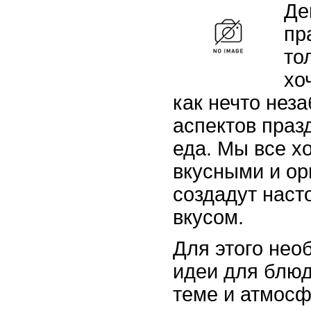
Де
пр
то
хо
как нечто нез
аспектов праз
еда. Мы все х
вкусными и о
создадут наст
вкусом.
Для этого нео
идеи для блюд
теме и атмосф