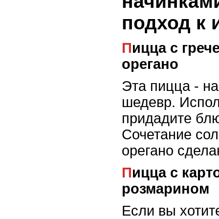
начинкам
подход к 
Пицца с греческими сырками, оливками и
орегано
Эта пицца - н
шедевр. Испол
придадите блю
Сочетание сол
орегано сдела
Пицца с картофелем, беконом и
розмарином
Если вы хотите