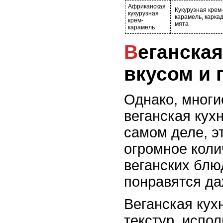
Африканская
Кукурузная крем
кукурузная
карамель, каркад
крем-
мята
карамель
Веганская кухня: блюда со
вкусом и
Однако, многи
веганская кухн
самом деле, э
огромное коли
веганских блю
понравятся да
Веганская кухн
текстур, испо