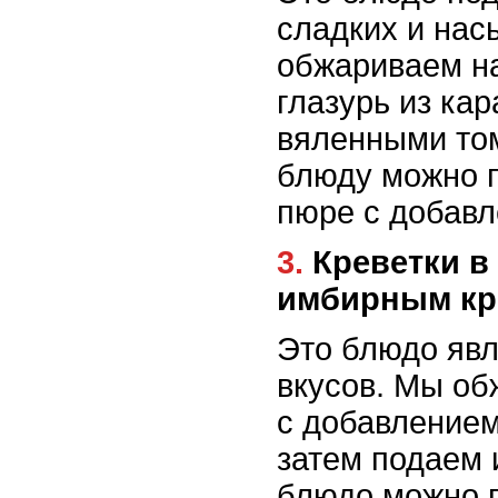
сладких и нас
обжариваем на
глазурь из ка
вяленными том
блюду можно п
пюре с добавл
3. Креветки в апельсиновом соусе с
имбирным к
Это блюдо яв
вкусов. Мы об
с добавлением
затем подаем 
блюдо можно п