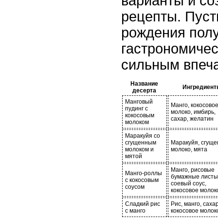
варианты и со
рецепты. Пуст
рождения пол
гастрономичес
сильным впеча
Название
Ингредиен
десерта
Манговый
Манго, кокосово
пудинг с
молоко, имбирь,
кокосовым
сахар, желатин
молоком
Маракуйя со
сгущенным
Маракуйя, сгущ
молоком и
молоко, мята
мятой
Манго, рисовые
Манго-роллы
бумажные листы
с кокосовым
соевый соус,
соусом
кокосовое молок
Сладкий рис
Рис, манго, сахар
с манго
кокосовое молок