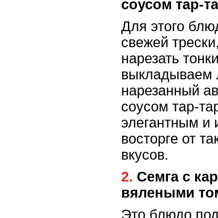
соусом тар-т
Для этого блю
свежей трески
нарезать тонк
выкладываем 
нарезанный ав
соусом тар-та
элегантным и 
восторге от т
вкусов.
2. Семга с карамельным глазурью и
вялеными то
Это блюдо по