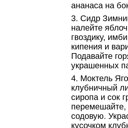
ананаса на бо
3. Сидр Зимни
налейте яблоч
гвоздику, имб
кипения и вар
Подавайте гор
украшенных п
4. Моктель Яг
клубничный ли
сиропа и сок 
перемешайте, 
содовую. Укра
кусочком клуб