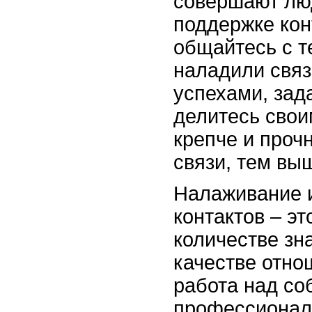
совершают люд
поддержке кон
общайтесь с т
наладили связ
успехами, зад
делитесь свои
крепче и проч
связи, тем вы
Налаживание 
контактов – эт
количестве зн
качестве отно
работа над со
профессионал