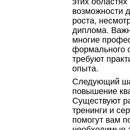
этих областях
возможности д
роста, несмот
диплома. Важн
многие профес
формального о
требуют практ
опыта.
Следующий шаг
повышение кв
Существуют р
тренинги и се
помогут вам п
необходимые з