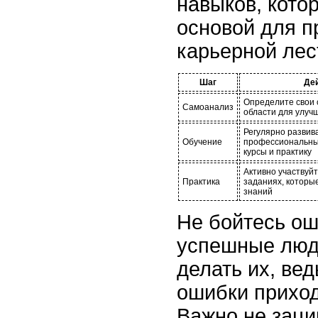
навыков, кото
основой для п
карьерной лес
Шаг
Де
Определите свои 
Самоанализ
области для улуч
Регулярно развив
Обучение
профессиональны
курсы и практику
Активно участвуйт
Практика
заданиях, которы
знаний
Не бойтесь ош
успешные люд
делать их, ве
ошибки приход
Важно не заци