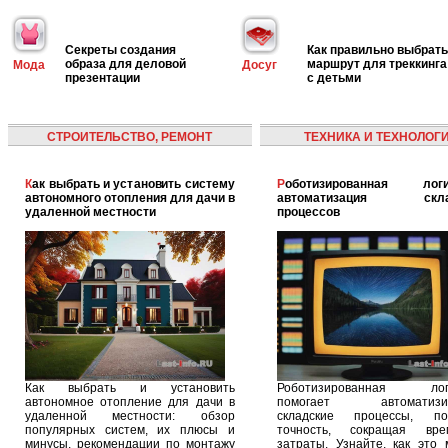
Секреты создания
Как правильно выбрать
образа для деловой
маршрут для треккинга
Мода
Досуг
презентации
с детьми
СТРОИТЕЛЬСТВО, РЕМОНТ
ТЕХНИКА И ТЕХНОЛОГ
Как выбрать и установить систему
Роботизированная логистика:
автономного отопления для дачи в
автоматизация скла
удаленной местности
процессов
Как выбрать и установить
Роботизированная логи
автономное отопление для дачи в
помогает автоматизир
удаленной местности: обзор
складские процессы, п
популярных систем, их плюсы и
точность, сокращая вр
минусы, рекомендации по монтажу
затраты. Узнайте, как это 