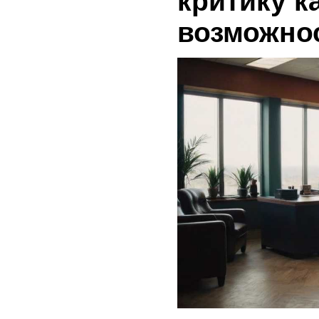
критику к
возможнос