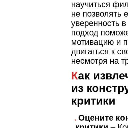
научиться фил
не позволять 
уверенность в
подход поможе
мотивацию и 
двигаться к с
несмотря на т
Как извлечь полезное
из констр
критики
Оцените ко
критики
– Ко