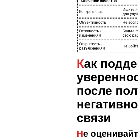
Ключевое качество
Ищите я
Конкретность
для улу
Объективность
Не воспр
Готовность к
Будьте 
изменениям
свою раб
Открытость к
Не бойте
разъяснениям
Как поддерживать
увереннос
после по
негативно
связи
Не оценивайте свою