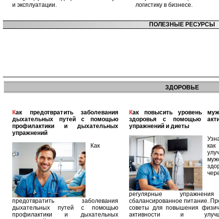
и эксплуатации.
логистику в бизнесе.
ПОЛЕЗНЫЕ РЕСУРСЫ
ЗДОРОВЬЕ
Как предотвратить заболевания
Как повысить уровень мужского
дыхательных путей с помощью
здоровья с помощью акт
профилактики и дыхательных
упражнений и диеты
упражнений
Узн
Как
как
улу
муж
здо
чер
регулярные упражнен
предотвратить заболевания
сбалансированное питание. П
дыхательных путей с помощью
советы для повышения физич
профилактики и дыхательных
активности и улучш