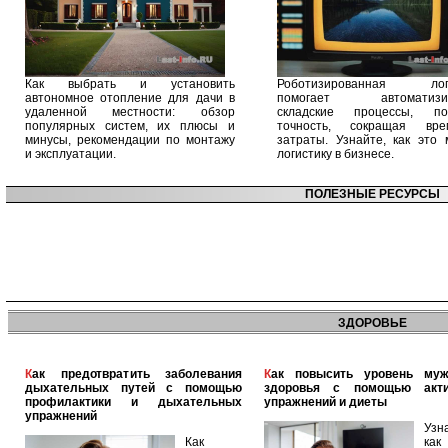
Как выбрать и установить
Роботизированная логи
автономное отопление для дачи в
помогает автоматизир
удаленной местности: обзор
складские процессы, п
популярных систем, их плюсы и
точность, сокращая вр
минусы, рекомендации по монтажу
затраты. Узнайте, как это 
и эксплуатации.
логистику в бизнесе.
ПОЛЕЗНЫЕ РЕСУРСЫ
ЗДОРОВЬЕ
Как предотвратить заболевания
Как повысить уровень мужского
дыхательных путей с помощью
здоровья с помощью акт
профилактики и дыхательных
упражнений и диеты
упражнений
Узн
Как
как