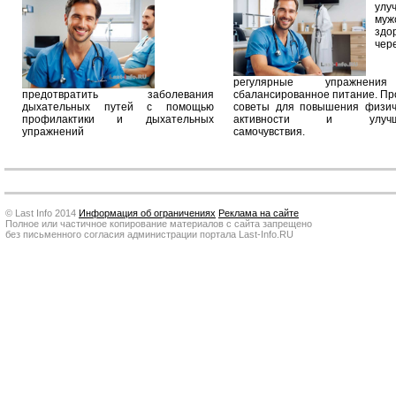
улу
муж
здо
чер
регулярные упражнен
предотвратить заболевания
сбалансированное питание. П
дыхательных путей с помощью
советы для повышения физич
профилактики и дыхательных
активности и улучш
упражнений
самочувствия.
© Last Info 2014
Информация об ограничениях
Реклама на сайте
Полное или частичное копирование материалов с сайта запрещено
без письменного согласия администрации портала Last-Info.RU