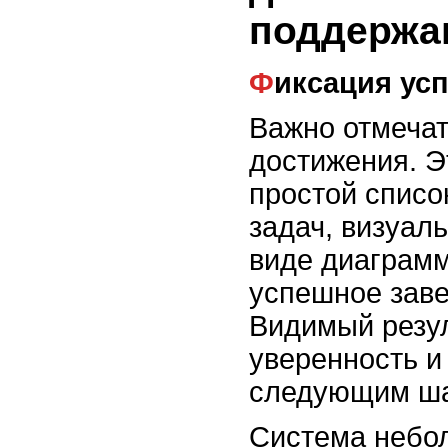
поддержа
Фиксация ус
Важно отмеча
достижения. Э
простой спис
задач, визуал
виде диаграмм
успешное заве
Видимый резул
уверенность и
следующим ша
Система небо