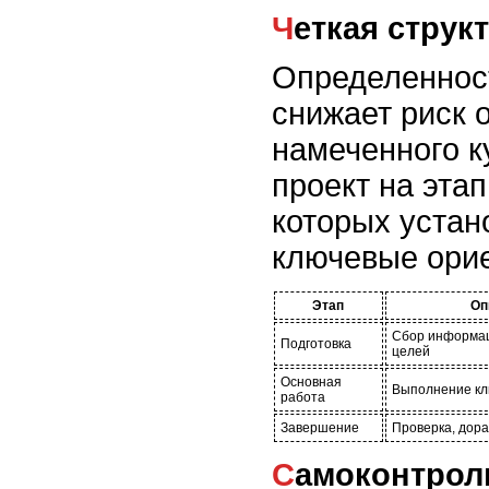
Четкая стру
Определенност
снижает риск 
намеченного к
проект на эта
которых устан
ключевые ори
Этап
Оп
Сбор информац
Подготовка
целей
Основная
Выполнение кл
работа
Завершение
Проверка, дор
Самоконтрол