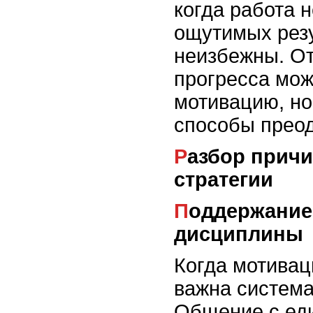
когда работа 
ощутимых резу
неизбежны. От
прогресса мож
мотивацию, но
способы преод
Разбор причин и корректировка
стратегии
Поддержание интереса и
дисциплины
Когда мотивац
важна система
Общение с ед