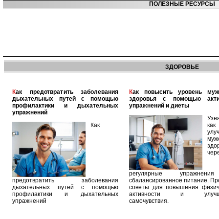
ПОЛЕЗНЫЕ РЕСУРСЫ
ЗДОРОВЬЕ
Как предотвратить заболевания
Как повысить уровень мужского
дыхательных путей с помощью
здоровья с помощью акт
профилактики и дыхательных
упражнений и диеты
упражнений
Узн
Как
как
улу
муж
здо
чер
регулярные упражнен
предотвратить заболевания
сбалансированное питание. П
дыхательных путей с помощью
советы для повышения физич
профилактики и дыхательных
активности и улучш
упражнений
самочувствия.