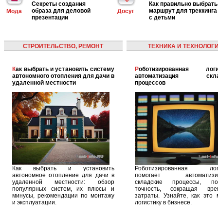
Секреты создания
Как правильно выбрать
образа для деловой
маршрут для треккинга
Мода
Досуг
презентации
с детьми
СТРОИТЕЛЬСТВО, РЕМОНТ
ТЕХНИКА И ТЕХНОЛОГ
Как выбрать и установить систему
Роботизированная логистика:
автономного отопления для дачи в
автоматизация скла
удаленной местности
процессов
Как выбрать и установить
Роботизированная логи
автономное отопление для дачи в
помогает автоматизир
удаленной местности: обзор
складские процессы, п
популярных систем, их плюсы и
точность, сокращая вр
минусы, рекомендации по монтажу
затраты. Узнайте, как это 
и эксплуатации.
логистику в бизнесе.