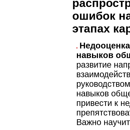
распрост
ошибок н
этапах к
Недооценка
навыков об
развитие нап
взаимодейств
руководством
навыков общ
привести к н
препятствова
Важно научит