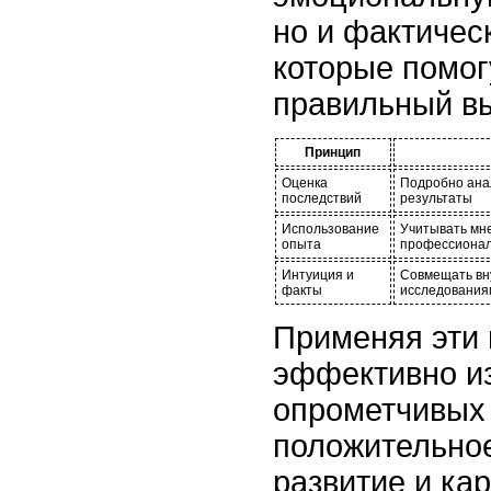
но и фактичес
которые помог
правильный в
Принцип
Оценка
Подробно ана
последствий
результаты
Использование
Учитывать мне
опыта
профессионал
Интуиция и
Совмещать вн
факты
исследования
Применяя эти
эффективно и
опрометчивых 
положительно
развитие и ка