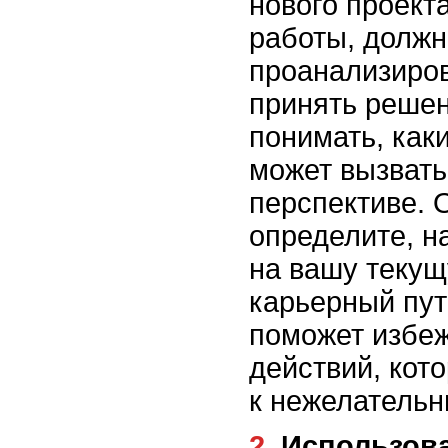
нового проект
работы, должн
проанализиро
принять решен
понимать, как
может вызвать
перспективе. 
определите, н
на вашу теку
карьерный пут
поможет избе
действий, кот
к нежелательн
2. Использование опыта и