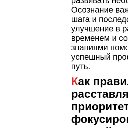
развивать нео
Осознание важ
шага и послед
улучшение в р
временем и с
знаниями помо
успешный про
путь.
Как правильно
расставл
приорите
фокусиро