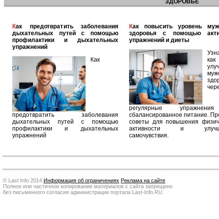
ЗДОРОВЬЕ
Как предотвратить заболевания
Как повысить уровень мужского
дыхательных путей с помощью
здоровья с помощью акт
профилактики и дыхательных
упражнений и диеты
упражнений
Узн
Как
как
улу
муж
здо
чер
регулярные упражнен
предотвратить заболевания
сбалансированное питание. П
дыхательных путей с помощью
советы для повышения физич
профилактики и дыхательных
активности и улучш
упражнений
самочувствия.
© Last Info 2014
Информация об ограничениях
Реклама на сайте
Полное или частичное копирование материалов с сайта запрещено
без письменного согласия администрации портала Last-Info.RU