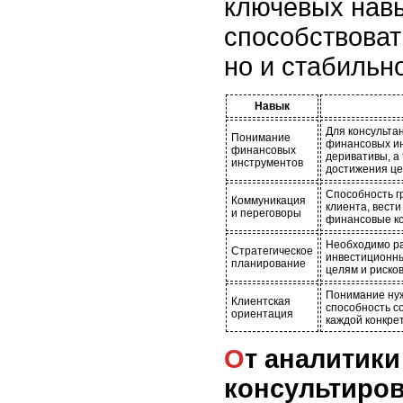
ключевых навы
способствовать
но и стабильно
Навык
Для консульта
Понимание
финансовых инс
финансовых
деривативы, а
инструментов
достижения це
Способность г
Коммуникация
клиента, вест
и переговоры
финансовые к
Необходимо ра
Стратегическое
инвестиционны
планирование
целям и риско
Понимание нуж
Клиентская
способность с
ориентация
каждой конкре
От аналитики к
консультиров