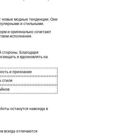
ют новые модные тенденции. Они
опулярными и стильными.
орм и оригинально сочетают
ством исполнения.
й стороны. Благодаря
схищать и вдохновлять на
ость и признание
ы стиля
айнов
боты останутся навсегда в
ов всегда отличаются