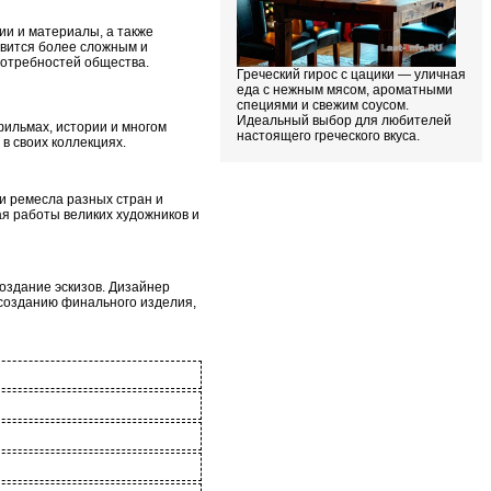
ии и материалы, а также
овится более сложным и
потребностей общества.
Греческий гирос с цацики — уличная
еда с нежным мясом, ароматными
специями и свежим соусом.
Идеальный выбор для любителей
фильмах, истории и многом
настоящего греческого вкуса.
в своих коллекциях.
 и ремесла разных стран и
ая работы великих художников и
оздание эскизов. Дизайнер
 созданию финального изделия,