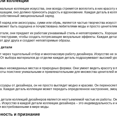
али коллекций
альные коллекции искусства, они всегда стремятся воплотить в них красоту и
ышащим, оно должно приносить радость и вдохновение. Каждая деталь в кол
 собственный эмоциональный заряд.
 наряд или аксессуары, сумки или обувь, является частью творчества искусст
 может быть ощущена и почувствована любителями моды и просто ценителями
етали, они придают их работам узнаваемый стиль и неповторимость. Хороши
 текстурами, чтобы создать потрясающие визуальные эффекты. Каждая дета
ют друг друга и создают неповторимые образы.
й детали
т через тщательный отбор и многочасовую работу дизайнера. Искусство не з
 От выбора материалов до отделки каждая деталь подразумевает высокий ур
мых неожиданных местах и природных формах. Они умеют видеть красоту в п
аботы поистине уникальными и привлекательными для множества ценителей ис
ссуары от дизайнера, он не просто выглядит модно и красиво. Он переносяет 
ва. Каждая деталь коллекции может передать определенное настроение, эмо
ой детали коллекций дизайнеров является неотъемлемой частью их работы. Он
. Искусство в каждой детали коллекции дизайнера – это индивидуальность и 
и востребованными в мире моды.
рность и признание