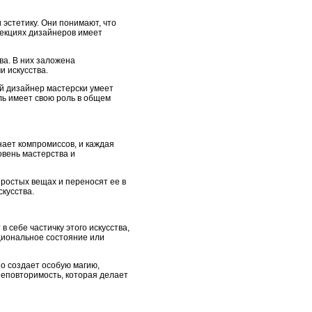
 эстетику. Они понимают, что
лекциях дизайнеров имеет
ва. В них заложена
 искусства.
й дизайнер мастерски умеет
ль имеет свою роль в общем
нает компромиссов, и каждая
овень мастерства и
ростых вещах и переносят ее в
кусства.
в себе частичку этого искусства,
циональное состояние или
о создает особую магию,
неповторимость, которая делает