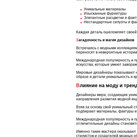
Уникальные материалы
Изысканные фурнитуры
Элегантные расцветки и фак
Нестандартные силуэты и ф
Каждая деталь ошеломляет своей 
Загадочность и магия дизайнов
Встречаясь с модными коллекциям
переносят в невероятные истории
Международная популярность и пр
искусства, которые умеют завораж
Мировые дизайнеры показывают нам
образе и детали уникальность и к
Влияние на моду и трен
Дизайнеры мира, создающие уника
направления развития модной инд
Взяв за основу свой уникальный с
подбирают материалы, фактуры и 
Международная популярность и пр
отличительные дизайны становятс
Именно такие мастера оказывают 
стилистов и создателей модных о