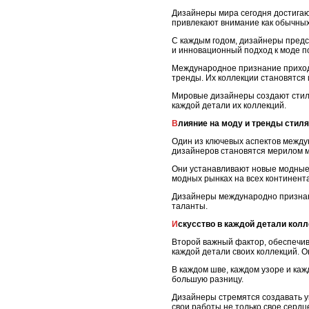
Дизайнеры мира сегодня достигаю
привлекают внимание как обычных
С каждым годом, дизайнеры предст
и инновационный подход к моде п
Международное признание приходит
тренды. Их коллекции становятся
Мировые дизайнеры создают стиль
каждой детали их коллекций.
Влияние на моду и тренды стиля
Один из ключевых аспектов между
дизайнеров становятся мерилом м
Они устанавливают новые модные 
модных рынках на всех континента
Дизайнеры международно признан
таланты.
Искусство в каждой детали кол
Второй важный фактор, обеспечив
каждой детали своих коллекций. О
В каждом шве, каждом узоре и ка
большую разницу.
Дизайнеры стремятся создавать у
свои работы не только свое сердце