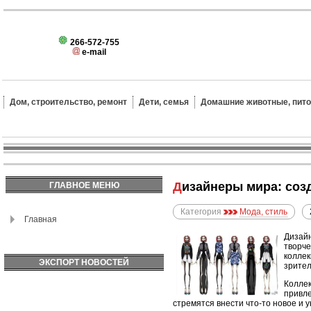
266-572-755
e-mail
Дом, строительство, ремонт
Дети, семья
Домашние животные, пит
Дизайнеры мира: со
ГЛАВНОЕ МЕНЮ
Категория
Мода, стиль
Главная
Дизайн
творче
коллек
ЭКСПОРТ НОВОСТЕЙ
зрител
Коллек
привле
стремятся внести что-то новое и 