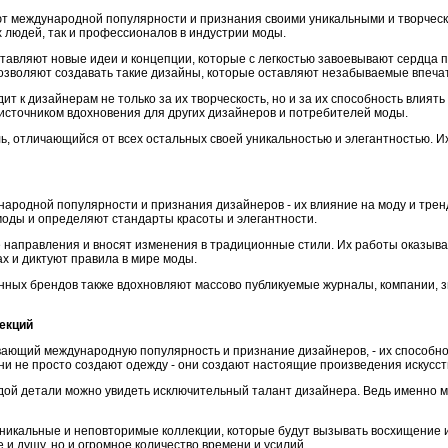
т международной популярности и признания своими уникальными и творческ
 людей, так и профессионалов в индустрии моды.
авляют новые идеи и концепции, которые с легкостью завоевывают сердца пу
озволяют создавать такие дизайны, которые оставляют незабываемые впечат
 к дизайнерам не только за их творческость, но и за их способность влиять
 источником вдохновения для других дизайнеров и потребителей моды.
, отличающийся от всех остальных своей уникальностью и элегантностью. Их
народной популярности и признания дизайнеров - их влияние на моду и трен
оды и определяют стандарты красоты и элегантности.
направления и вносят изменения в традиционные стили. Их работы оказыва
х и диктуют правила в мире моды.
ных брендов также вдохновляют массово публикуемые журналы, компании, з
лекций
ающий международную популярность и признание дизайнеров, - их способнос
ни не просто создают одежду - они создают настоящие произведения искусст
ждой детали можно увидеть исключительный талант дизайнера. Ведь именно 
никальные и неповторимые коллекции, которые будут вызывать восхищение и
 и душу, но и огромное количество времени и усилий.