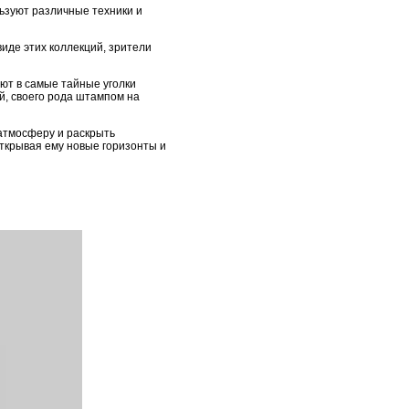
ьзуют различные техники и
иде этих коллекций, зрители
ают в самые тайные уголки
й, своего рода штампом на
 атмосферу и раскрыть
ткрывая ему новые горизонты и