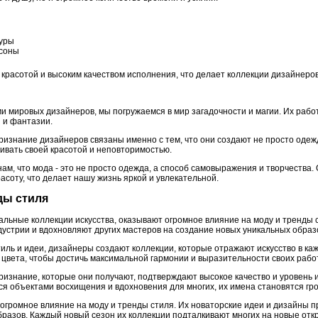
туры
асоны
красотой и высоким качеством исполнения, что делает коллекции дизайнеро
и мировых дизайнеров, мы погружаемся в мир загадочности и магии. Их рабо
 и фантазии.
изнание дизайнеров связаны именно с тем, что они создают не просто одеж
ивать своей красотой и неповторимостью.
, что мода - это не просто одежда, а способ самовыражения и творчества. 
расоту, что делает нашу жизнь яркой и увлекательной.
ды стиля
льные коллекции искусства, оказывают огромное влияние на моду и тренды 
устрии и вдохновляют других мастеров на создание новых уникальных образ
тиль и идеи, дизайнеры создают коллекции, которые отражают искусство в к
цвета, чтобы достичь максимальной гармонии и выразительности своих работ
изнание, которые они получают, подтверждают высокое качество и уровень и
я объектами восхищения и вдохновения для многих, их имена становятся гр
огромное влияние на моду и тренды стиля. Их новаторские идеи и дизайны 
бразов. Каждый новый сезон их коллекции подталкивают многих на новые отк