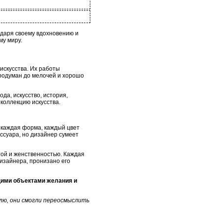
одаря своему вдохновению и
му миру.
искусства. Их работы
продуман до мелочей и хорошо
да, искусство, история,
 коллекцию искусства.
, каждая форма, каждый цвет
ссуара, но дизайнер сумеет
той и женственностью. Каждая
дизайнера, пронизано его
щими объектами желания и
илю, они смогли переосмыслить