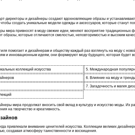
е арт-директоры и дизайнеры создают вдохновляющие образы и устанавлива
 чтобы создать уникальные модели одежды и аксессуаров, которые станут п
еры мира привносят в моду свежие идеи, меняют восприятие традиционных ф
т образы, которые отличаются смелостью, неповторимостью и высоким каче
тиля помогает и дизайнерам и обществу каждый раз взглянуть на моду с ново
м и инновационным идеям, они формируют моду будущего, которая будет во
икальных коллекций искусства
5. Международная популярн
зайнеров
6. Влияние на моду и тренд
7. Загадочность и магия диз
ллекций
неры мира продолжат вносить свой вклад в культуру и искусство моды. Их ра
ния на творчество и креативность.
изайнов
егда привлекали внимание ценителей искусства. Коллекции великих дизайнер
ью, создавая атмосферу таинственности и восхищения.