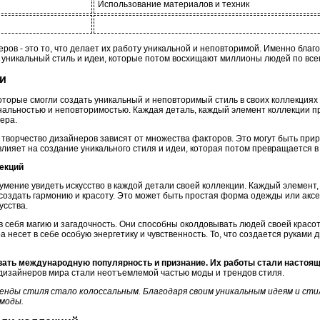
Использование материалов и техник
ров - это то, что делает их работу уникальной и неповторимой. Именно благ
т уникальный стиль и идеи, которые потом восхищают миллионы людей по все
еи
оторые смогли создать уникальный и неповторимый стиль в своих коллекциях 
инальностью и неповторимостью. Каждая деталь, каждый элемент коллекции 
ера.
 творчество дизайнеров зависят от множества факторов. Это могут быть приро
 влияет на создание уникального стиля и идеи, которая потом превращается в
лекций
умение увидеть искусство в каждой детали своей коллекции. Каждый элемент
создать гармонию и красоту. Это может быть простая форма одежды или аксе
усства.
в себя магию и загадочность. Они способны околдовывать людей своей красо
 несет в себе особую энергетику и чувственность. То, что создается руками 
вать международную популярность и признание. Их работы стали настоя
дизайнеров мира стали неотъемлемой частью моды и трендов стиля.
ренды стиля стало колоссальным. Благодаря своим уникальным идеям и ст
 моды.