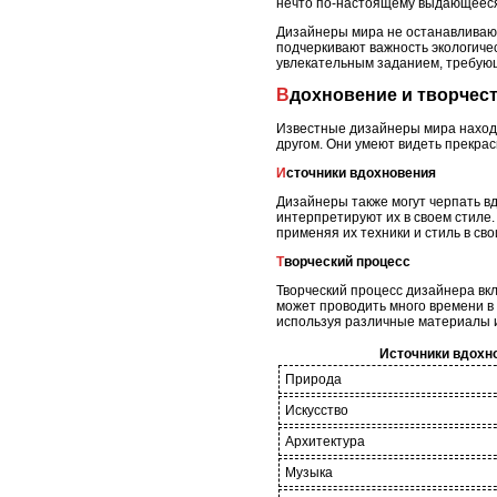
нечто по-настоящему выдающеес
Дизайнеры мира не останавливают
подчеркивают важность экологичес
увлекательным заданием, требующ
Вдохновение и творчес
Известные дизайнеры мира находят
другом. Они умеют видеть прекрас
Источники вдохновения
Дизайнеры также могут черпать вд
интерпретируют их в своем стиле.
применяя их техники и стиль в сво
Творческий процесс
Творческий процесс дизайнера вкл
может проводить много времени в 
используя различные материалы и
Источники вдохн
Природа
Искусство
Архитектура
Музыка