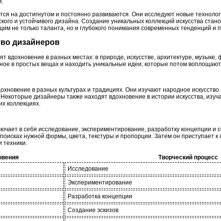
я.
ся на достигнутом и постоянно развиваются. Они исследуют новые технолог
кого и устойчивого дизайна. Создание уникальных коллекций искусства стан
им не только таланта, но и глубокого понимания современных тенденций и 
тво дизайнеров
 вдохновение в разных местах: в природе, искусстве, архитектуре, музыке, 
ное в простых вещах и находить уникальные идеи, которые потом воплощают 
охновение в разных культурах и традициях. Они изучают народное искусство
 Некоторые дизайнеры также находят вдохновение в истории искусства, изуч
их коллекциях.
ючает в себя исследование, экспериментирование, разработку концепции и с
поисках нужной формы, цвета, текстуры и пропорции. Затем он приступает к
 техники.
овения
Творческий процесс
Исследование
Экспериментирование
Разработка концепции
Создание эскизов