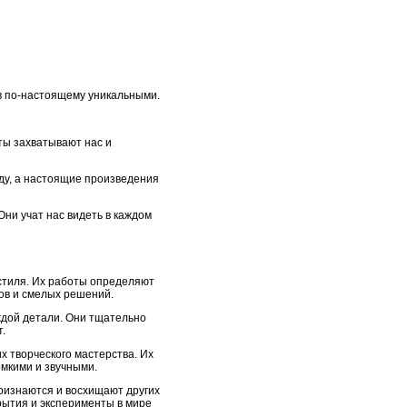
в по-настоящему уникальными.
ты захватывают нас и
ду, а настоящие произведения
Они учат нас видеть в каждом
стиля. Их работы определяют
ов и смелых решений.
аждой детали. Они тщательно
.
х творческого мастерства. Их
омкими и звучными.
признаются и восхищают других
рытия и эксперименты в мире