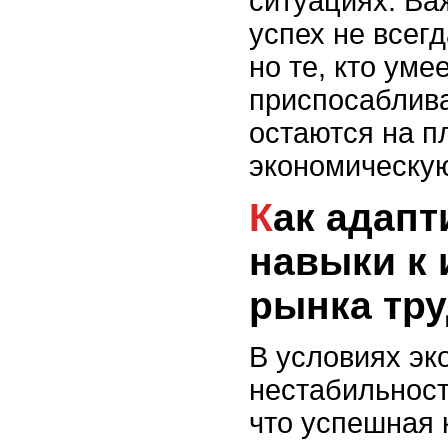
ситуациях. Ва
успех не всегд
но те, кто уме
приспосаблива
остаются на п
экономическую
Как адаптировать свои
навыки к
рынка тр
В условиях эк
нестабильност
что успешная