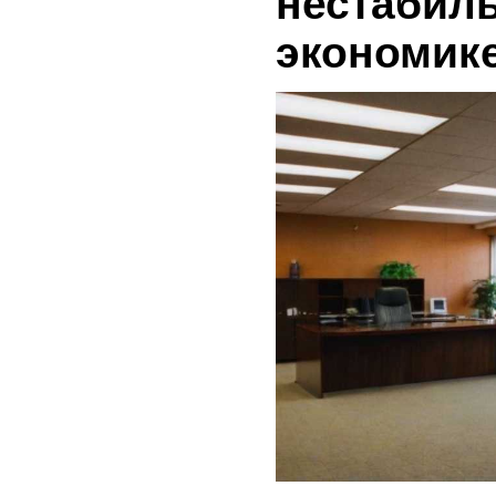
нестабил
экономик