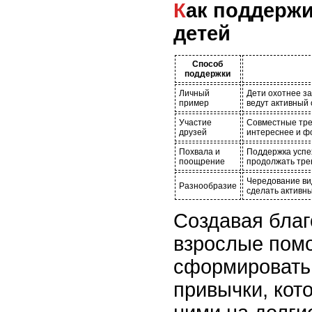
Как поддерживать мотивацию
детей
Способ
поддержки
Личный
Дети охотнее за
пример
ведут активный 
Участие
Совместные тре
друзей
интереснее и ф
Похвала и
Поддержка успе
поощрение
продолжать тре
Чередование вид
Разнообразие
сделать активн
Создавая благ
взрослые пом
сформировать
привычки, кот