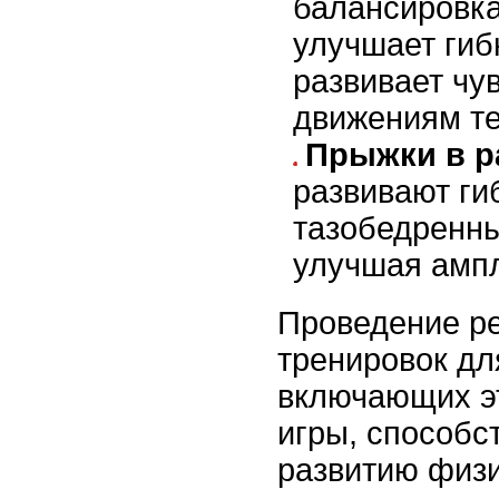
балансировка
улучшает гиб
развивает чу
движениям те
Прыжки в р
развивают гиб
тазобедренны
улучшая ампл
Проведение р
тренировок дл
включающих э
игры, способст
развитию физи