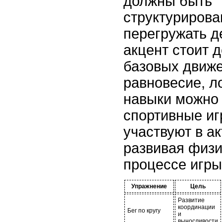
должны быть
структурирова
перегружать д
акцент стоит 
базовых движе
равновесие, ло
навыки можно 
спортивные иг
участвуют в а
развивая физи
процессе игры
Упражнение
Цель
Развитие
координации
Бег по кругу
и
выносливости