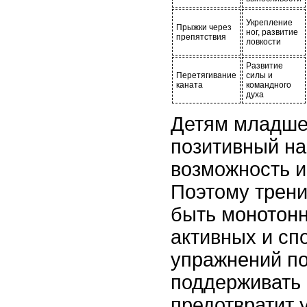
Укрепление
Прыжки через
ног, развитие
препятствия
ловкости
Развитие
Перетягивание
силы и
каната
командного
духа
Детям младше
позитивный на
возможность и
Поэтому трен
быть монотон
активных и сп
упражнений п
поддерживать 
предотвратит 