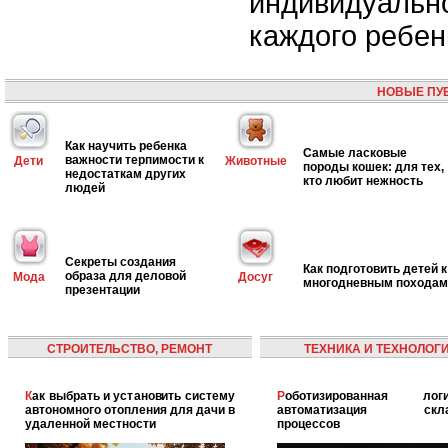
индивидуально
каждого ребен
НОВЫЕ ПУ
Как научить ребенка
Самые ласковые
важности терпимости к
Дети
Животные
породы кошек: для тех,
недостаткам других
кто любит нежность
людей
Секреты создания
Как подготовить детей к
образа для деловой
Мода
Досуг
многодневным походам
презентации
СТРОИТЕЛЬСТВО, РЕМОНТ
ТЕХНИКА И ТЕХНОЛОГ
Как выбрать и установить систему
Роботизированная логистика:
автономного отопления для дачи в
автоматизация скла
удаленной местности
процессов