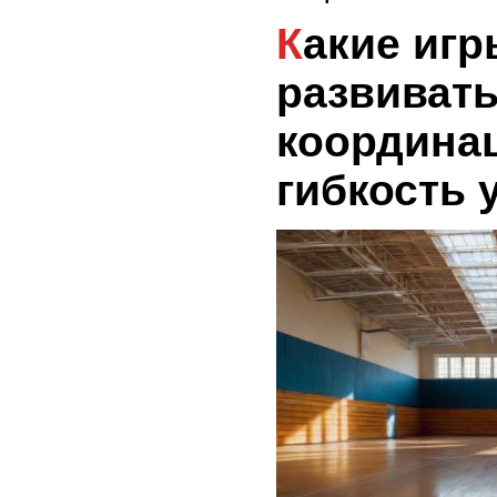
Какие игры помогают
развиват
координа
гибкость 