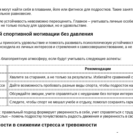
могут найти себя в плавании, йоге или фитнесе для подростков. Такие занят
льное равновесие.
ую устойчивость невозможно переоценить. Главное – учитывать личные особе
не только пользу для здоровья, но и удовольствие.
й спортивной мотивации без давления
 приносить удовольствие и помогать развивать психологическую устойчивост
 исходила из личных интересов и стремления к самосовершенствованию, а не
ь благоприятную атмосферу, если будут учитывать следующие аспекты:
Рекомендации
Хвалите за старания, а не только за результаты. Избегайте сравнений с
ссе
Дайте возможность пробовать разные виды спорта, чтобы подросток на
Обсуждайте эмоции, учите справляться с неудачами без потери интерес
Следите, чтобы спорт не мешал учебе и отдыху, помогал сохранять гар
: правильный подход формирует уверенность в себе, учит справляться с тру
слых – помочь подростку почувствовать радость движения и уверенность в сво
ности в снижении стресса и тревожности