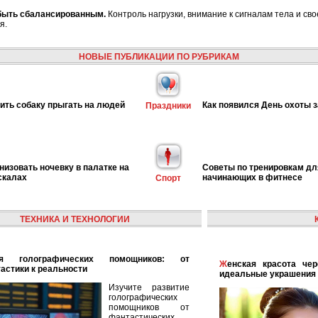
быть сбалансированным.
Контроль нагрузки, внимание к сигналам тела и с
я.
НОВЫЕ ПУБЛИКАЦИИ ПО РУБРИКАМ
чить собаку прыгать на людей
Как появился День охоты з
Праздники
анизовать ночевку в палатке на
Советы по тренировкам дл
скалах
начинающих в фитнесе
Спорт
ТЕХНИКА И ТЕХНОЛОГИИ
Женская красота через аксессуары: как выбрать
астики к реальности
идеальные украшения 
Изучите развитие
голографических
помощников от
фантастических