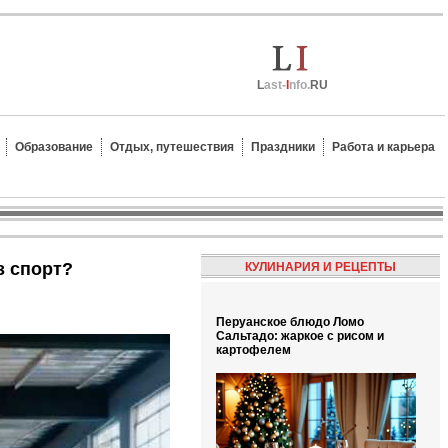
L
ast-
I
nfo.
RU
Образование
Отдых, путешествия
Праздники
Работа и карьера
з спорт?
КУЛИНАРИЯ И РЕЦЕПТЫ
Перуанское блюдо Ломо
Сальтадо: жаркое с рисом и
картофелем