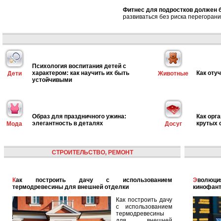
Фитнес для подростков должен 
развиваться без риска перегорани
Психология воспитания детей с
характером: как научить их быть
Как оту
Дети
Животные
устойчивыми
Образ для праздничного ужина:
Как орг
элегантность в деталях
крутых 
Мода
Досуг
СТРОИТЕЛЬСТВО, РЕМОНТ
Как построить дачу с использованием
Эволюция голографических помощников: от
термодревесины для внешней отделки
кинофант
Как построить дачу
с использованием
термодревесины
для внешней