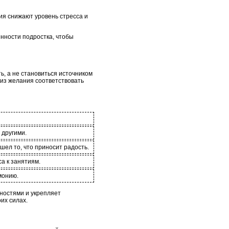
ия снижают уровень стресса и
нности подростка, чтобы
ь, а не становиться источником
 из желания соответствовать
 другими.
шел то, что приносит радость.
а к занятиям.
монию.
дностями и укрепляет
их силах.