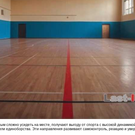
ым сложно усидеть на месте, получают выгоду от спорта с высокой динамико
или единоборства. Эти направления развивают самоконтроль, реакцию и увер