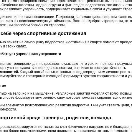
ы: во время тренировок внимание переключается с тревожных мыслей на вып
. Особенно полезны кардионагрузки и фитнес для подростков, так как они ст
ах развивает уверенность, поддерживает социальные связи и улучшает стрес
т дисциплине и самоорганизации. Подростки, занимающиеся спортом, чаще 
крепляет их психологическую устойчивость. Важно подобрать тренировки, кот
адежным способом борьбы со стрессом.
в себе через спортивные достижения
ьно влияет на самооценку подростков. Достижения в спорте помогают преодо
 в своих силах.
собствует укреплению уверенности
ярные тренировки для подростков показывают, что усилия приносят результа
орт учит не сдаваться перед сложностями, развивая стрессоустойчивость.
можностей.
Каждый новый навык становится подтверждением личного роста.
имодействие с тренером и командой формирует чувство сопричастности и ув
ртом
лько на тело, но и на мышление. Регулярные занятия укрепляют волю, повыш
 в спорте формирует внутреннюю силу, которая помогает справляться с жиз
м элементом психологического развития подростка. Они учат ставить цели, д
 комфорта.
спортивной среде: тренеры, родители, команда
ростков формируется не только за счет физических нагрузок, но и благодар
вятся более продуктивными, если рядом есть наставники, которые помогают 