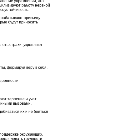
олнение упражнений, что
абилизируют работу нервной
соустойчивость.
вырабатывают привычку
орые будут приносить
леть страхи, укрепляют
ты, формируя веру в себя.
еренности.
ают терпение и учат
ненными вызовами.
обиваться их и не бояться
я поддержке окружающих.
преодолевать трудности,