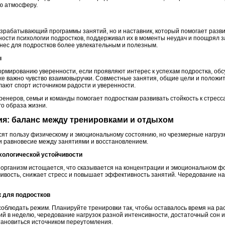
ю атмосферу.
разрабатывающий программы занятий, но и наставник, который помогает разви
ности психологии подростков, поддерживал их в моменты неудач и поощрял 
ес для подростков более увлекательным и полезным.
ы
ормированию уверенности, если проявляют интерес к успехам подростка, об
же важно чувство взаимовыручки. Совместные занятия, общие цели и полож
лают спорт источником радости и уверенности.
енеров, семьи и команды помогает подросткам развивать стойкость к стресс
го образа жизни.
ния: баланс между тренировками и отдыхом
ят пользу физическому и эмоциональному состоянию, но чрезмерные нагрузки
 равновесие между занятиями и восстановлением.
хологической устойчивости
 организм истощается, что сказывается на концентрации и эмоциональном ф
ивость, снижает стресс и повышает эффективность занятий. Чередование наг
к для подростков
облюдать режим. Планируйте тренировки так, чтобы оставалось время на рас
ий в неделю, чередование нагрузок разной интенсивности, достаточный сон и
становиться источником переутомления.