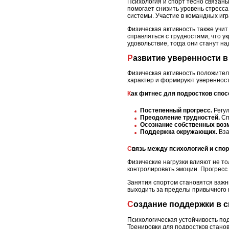
Психология и спорт тесно связан
помогает снизить уровень стресса
системы. Участие в командных игр
Физическая активность также учи
справляться с трудностями, что у
удовольствие, тогда они станут н
Развитие уверенности 
Физическая активность положител
характер и формируют уверенность
Как фитнес для подростков спо
Постепенный прогресс.
Регул
Преодоление трудностей.
Сп
Осознание собственных воз
Поддержка окружающих.
Вза
Связь между психологией и спо
Физические нагрузки влияют не то
контролировать эмоции. Прогресс
Занятия спортом становятся важны
выходить за пределы привычного
Создание поддержки в 
Психологическая устойчивость под
Тренировки для подростков стано